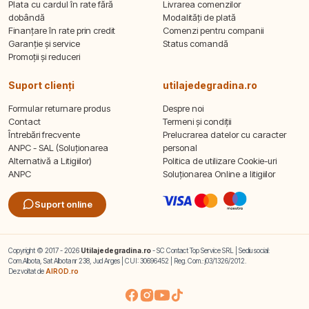
Plata cu cardul în rate fără
Livrarea comenzilor
dobândă
Modalități de plată
Finanțare în rate prin credit
Comenzi pentru companii
Garanție și service
Status comandă
Promoții și reduceri
Suport clienți
utilajedegradina.ro
Formular returnare produs
Despre noi
Contact
Termeni și condiții
Întrebări frecvente
Prelucrarea datelor cu caracter
ANPC - SAL (Soluționarea
personal
Alternativă a Litigiilor)
Politica de utilizare Cookie-uri
ANPC
Soluționarea Online a litigiilor
Suport online
Copyright © 2017 - 2026
Utilajedegradina.ro
- SC Contact Top Service SRL | Sediu social:
Com.Albota, Sat Albota nr 238, Jud Arges | CUI: 30696452 | Reg. Com.: j03/1326/2012.
Dezvoltat de
AIROD.ro