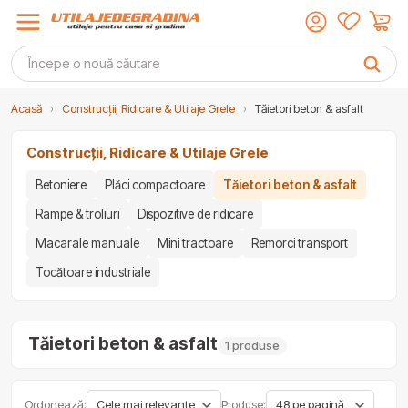
Acasă
›
Construcții, Ridicare & Utilaje Grele
›
Tăietori beton & asfalt
Construcții, Ridicare & Utilaje Grele
Betoniere
Plăci compactoare
Tăietori beton & asfalt
Rampe & troliuri
Dispozitive de ridicare
Macarale manuale
Mini tractoare
Remorci transport
Tocătoare industriale
Tăietori beton & asfalt
1 produse
Ordonează:
Produse: