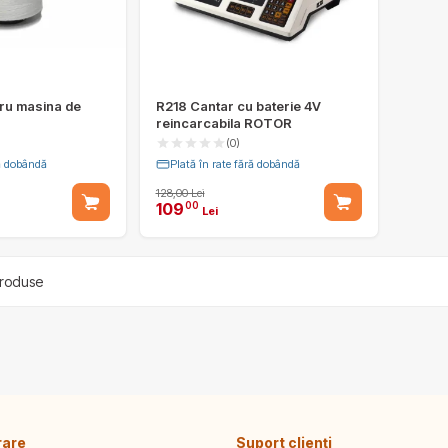
ru masina de
R218 Cantar cu baterie 4V
reincarcabila ROTOR
(0)
ră dobândă
Plată în rate fără dobândă
128,00 Lei
109
00
Lei
roduse
rare
Suport clienți