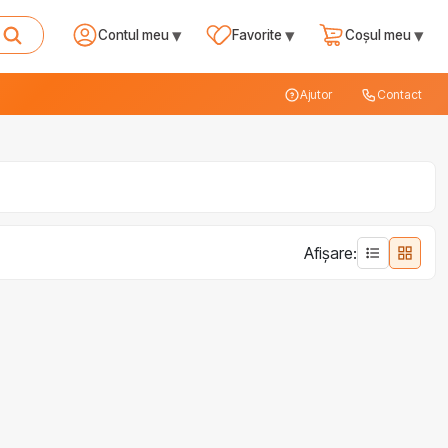
▾
▾
▾
Contul meu
Favorite
Coșul meu
Ajutor
Contact
Afișare: