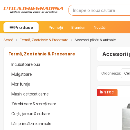
Produse
Promoții
Branduri
Noutăți
Acasă
›
Fermă, Zootehnie & Procesare
›
Accesorii păsări & animale
Accesorii 
Fermă, Zootehnie & Procesare
Incubatoare ouă
Ordonează:
Mulgătoare
Mori furaje
ÎN STOC
Mașini de tocat carne
Zdrobitoare & storcătoare
Cuști, țarcuri & cuibare
Lămpi încălzire animale