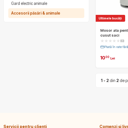
Gard electric animale
Accesorii păsări & animale
Ultimele bucăți
Mosor ata pent
cusut saci
(0)
Plată în rate fă
10
00
Lei
1 - 2
din
2
de p
Servicii pentru clienți
Comenzi și liv