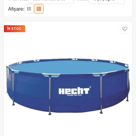
Afișare:
ÎN STOC