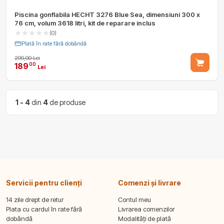
Piscina gonflabila HECHT 3276 Blue Sea, dimensiuni 300 x
76 cm, volum 3618 litri, kit de reparare inclus
(0)
Plată în rate fără dobândă
299,00 Lei
189
00
Lei
1 - 4
din
4
de produse
Servicii pentru clienți
Comenzi și livrare
14 zile drept de retur
Contul meu
Plata cu cardul în rate fără
Livrarea comenzilor
dobândă
Modalități de plată