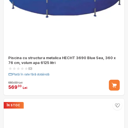
Piscina cu structura metalica HECHT 3690 Blue Sea, 360 x
76 cm, volum apa 6125 litri
(0)
Plată în rate fără dobândă
689,00 Lei
569
00
Lei
ÎN STOC