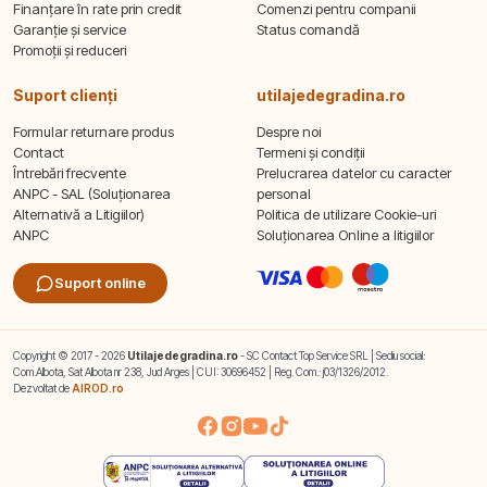
Finanțare în rate prin credit
Comenzi pentru companii
Garanție și service
Status comandă
Promoții și reduceri
Suport clienți
utilajedegradina.ro
Formular returnare produs
Despre noi
Contact
Termeni și condiții
Întrebări frecvente
Prelucrarea datelor cu caracter
ANPC - SAL (Soluționarea
personal
Alternativă a Litigiilor)
Politica de utilizare Cookie-uri
ANPC
Soluționarea Online a litigiilor
Suport online
Copyright © 2017 - 2026
Utilajedegradina.ro
- SC Contact Top Service SRL | Sediu social:
Com.Albota, Sat Albota nr 238, Jud Arges | CUI: 30696452 | Reg. Com.: j03/1326/2012.
Dezvoltat de
AIROD.ro