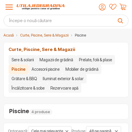
Acasă
›
Curte, Piscine, Sere & Magazii
›
Piscine
Curte, Piscine, Sere & Magazii
Sere & solarii
Magazii de grădină
Prelate, folii & plase
Piscine
Accesorii piscine
Mobilier de grădină
Grătare & BBQ
Iluminat exterior & solar
Încălzitoare & sobe
Rezervoare apă
Piscine
4 produse
Ordonează:
Produse: