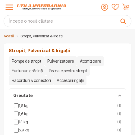
Acasă
›
Stropit, Pulverizat & Irigații
Stropit, Pulverizat & Irigații
Pompe de stropit
Pulverizatoare
Atomizoare
Furtunuri grădină
Pistoale pentru stropit
Racorduri & conectori
Accesorii irigații
Greutate
1,5 kg
(1)
1,6 kg
(1)
13 kg
(1)
5,9 kg
(1)