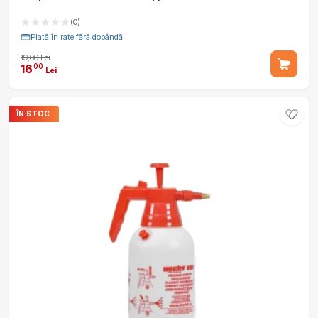
(0)
Plată în rate fără dobândă
19,00 Lei
16
00
Lei
ÎN STOC