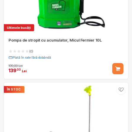
Ultimele bucăți
Pompa de stropit cu acumulator, Micul Fermier 10L
(0)
Plată în rate fără dobândă
199,00 Lei
139
00
Lei
ÎN STOC