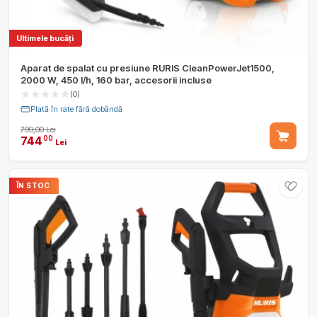
Ultimele bucăți
Aparat de spalat cu presiune RURIS CleanPowerJet1500,
2000 W, 450 l/h, 160 bar, accesorii incluse
(0)
Plată în rate fără dobândă
799,00 Lei
744
00
Lei
ÎN STOC