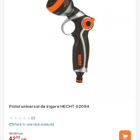
Pistol universal de irigare HECHT 02094
(0)
Plată în rate fără dobândă
59,00 Lei
42
00
Lei