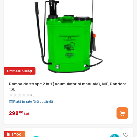
Ultimele bucăți
Pompa de stropit 2 in 1 ( acumulator si manuala), MF, Pandora
16L
(0)
Plată în rate fără dobândă
298
00
Lei
ÎN STOC