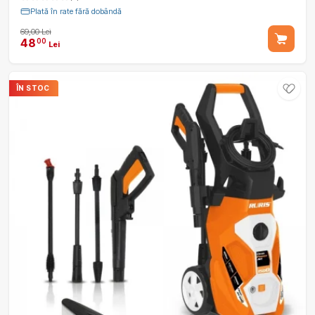
Plată în rate fără dobândă
69,00 Lei
48
00
Lei
ÎN STOC