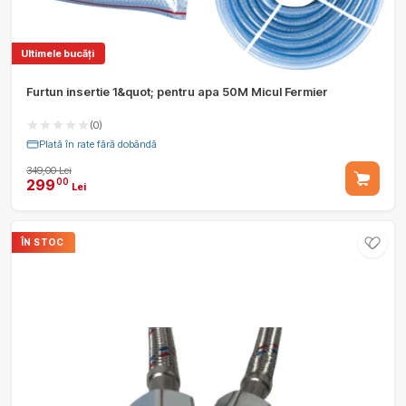
Ultimele bucăți
Furtun insertie 1&quot; pentru apa 50M Micul Fermier
(0)
Plată în rate fără dobândă
349,00 Lei
299
00
Lei
ÎN STOC