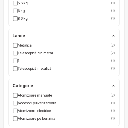
5.6 kg
(1)
6 kg
(1)
8.6 kg
(1)
Lance
Metalică
(2)
Telescopică din metal
(2)
1
(1)
Telescopică metalică
(1)
Categorie
Atomizoare manuale
(2)
Accesorii pulverizatoare
(1)
Atomizoare electrice
(1)
Atomizoare pe benzina
(1)