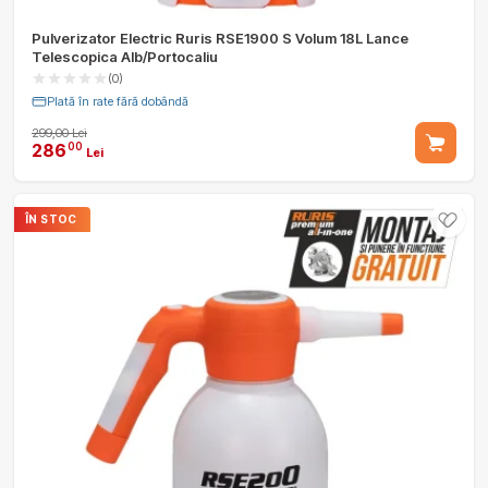
Pulverizator Electric Ruris RSE1900 S Volum 18L Lance
Telescopica Alb/Portocaliu
(0)
Plată în rate fără dobândă
299,00 Lei
286
00
Lei
ÎN STOC