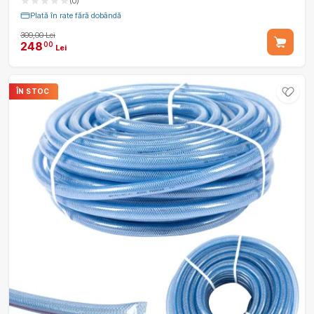
(0)
Plată în rate fără dobândă
309,00 Lei
248
00
Lei
ÎN STOC