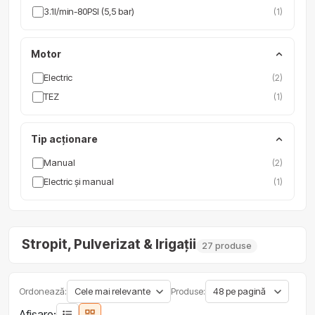
3.1l/min-80PSI (5,5 bar)
(1)
Motor
Electric
(2)
TEZ
(1)
Tip acționare
Manual
(2)
Electric și manual
(1)
Stropit, Pulverizat & Irigații
27 produse
Ordonează:
Produse:
Afișare: