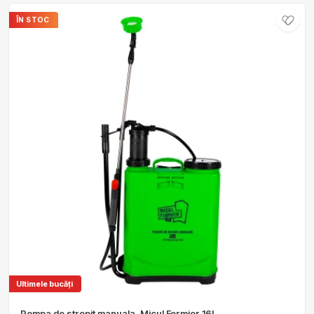
ÎN STOC
Ultimele bucăți
Pompa de stropit manuala, Micul Fermier 16L