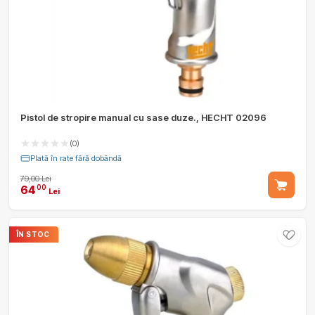
Pistol de stropire manual cu sase duze., HECHT 02096
(0)
Plată în rate fără dobândă
79,00 Lei
64
00
Lei
ÎN STOC