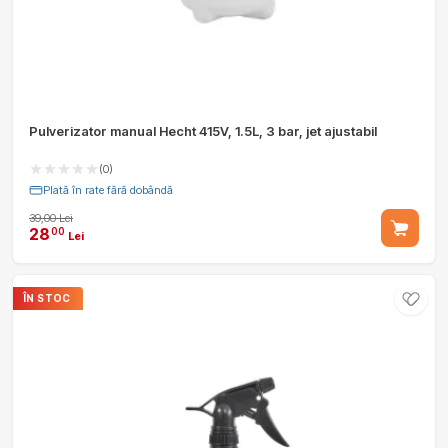
Pulverizator manual Hecht 415V, 1.5L, 3 bar, jet ajustabil
(0)
Plată în rate fără dobândă
39,00 Lei
28
00
Lei
ÎN STOC