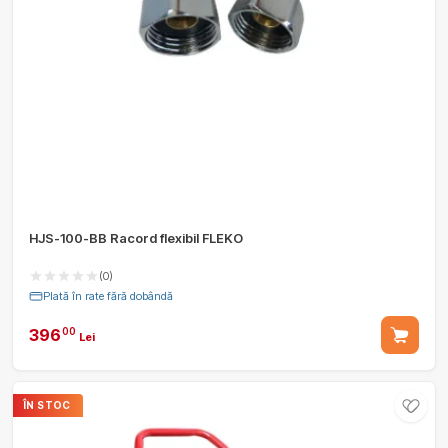
HJS-100-BB Racord flexibil FLEKO
(0)
Plată în rate fără dobândă
396
00
Lei
ÎN STOC