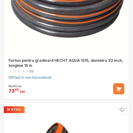
Furtun pentru gradinarit HECHT AQUA 1215, diametru 1/2 inch,
lungime 15 m
(0)
Plată în rate fără dobândă
89,00 Lei
73
00
Lei
ÎN STOC