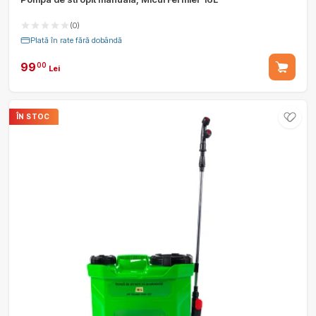
(0)
Plată în rate fără dobândă
99
00
Lei
ÎN STOC