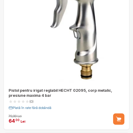
Pistol pentru irigat reglabil HECHT 02095, corp metalic,
presiune maxima 4 bar
(0)
Plată în rate fără dobândă
79,00 Lei
64
00
Lei