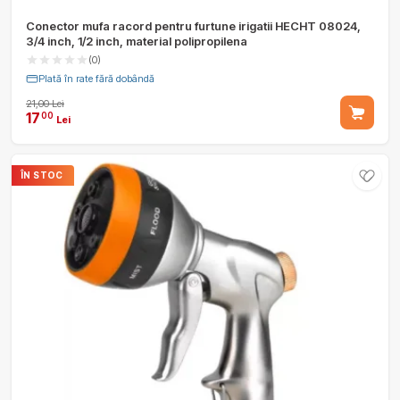
Conector mufa racord pentru furtune irigatii HECHT 08024,
3/4 inch, 1/2 inch, material polipropilena
(0)
Plată în rate fără dobândă
21,00 Lei
17
00
Lei
ÎN STOC