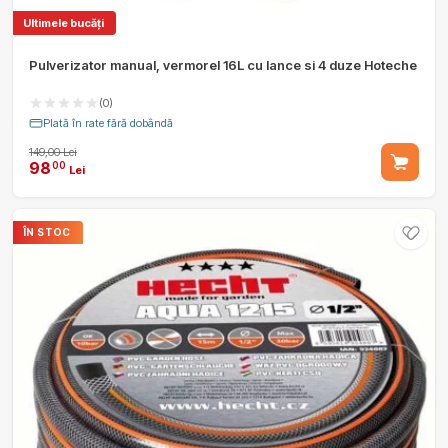
Ultimele bucăți
Pulverizator manual, vermorel 16L cu lance si 4 duze Hoteche
(0)
Plată în rate fără dobândă
149,00 Lei
98
00
Lei
ÎN STOC