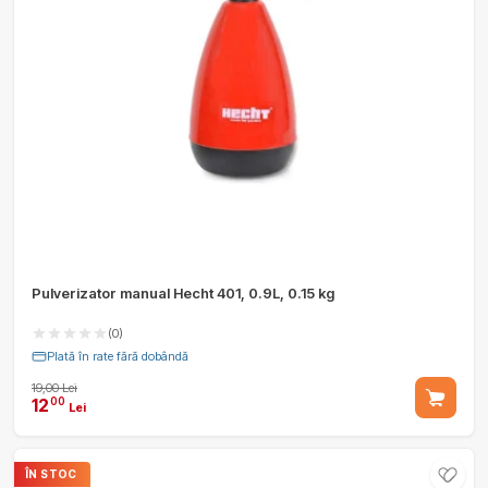
Pulverizator manual Hecht 401, 0.9L, 0.15 kg
(0)
Plată în rate fără dobândă
19,00 Lei
12
00
Lei
ÎN STOC