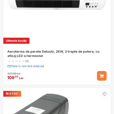
Ultimele bucăți
Aeroterma de perete Detoolz, 2KW, 2 trepte de putere, cu
afisaj LED si termostat
(0)
Plată în rate fără dobândă
227,00 Lei
109
00
Lei
ÎN STOC