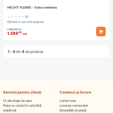
HECHT FLEMIS - Soba semineu
(0)
Plată în rate fără dobândă
1.489,00 Lei
1.349
00
Lei
1 - 4
din
4
de produse
Servicii pentru clienți
Comenzi și livrare
14 zile drept de retur
Contul meu
Plata cu cardul în rate fără
Livrarea comenzilor
dobândă
Modalități de plată