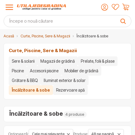
Acasă
›
Curte, Piscine, Sere & Magazii
›
Încălzitoare & sobe
Curte, Piscine, Sere & Magazii
Sere & solarii
Magazii de grădină
Prelate, folii & plase
Piscine
Accesorii piscine
Mobilier de grădină
Grătare & BBQ
Iluminat exterior & solar
Încălzitoare & sobe
Rezervoare apă
Încălzitoare & sobe
4 produse
Ordonează:
Produse: