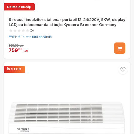
Ultimele bucăți
Sirocou, incalzitor stationar portabil 12-24/220V, 5KW, display
LCD, cu telecomanda si bujie Kyocera Breckner Germany
(0)
Plată în rate fără dobândă
899,00 Lei
759
00
Lei
ÎN STOC