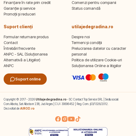
Finanțare în rate prin credit
Comenzi pentru companii
Garanție și service
Status comandă
Promoții și reduceri
Suport clienți
utilajedegradina.ro
Formular returnare produs
Despre noi
Contact
Termeni și condiții
Întrebări frecvente
Prelucrarea datelor cu caracter
ANPC - SAL (Soluționarea
personal
Alternativă a Litigiilor)
Politica de utilizare Cookie-uri
ANPC
Soluționarea Online a litigiilor
Suport online
Copyright © 2017 - 2026
Utilajedegradina.ro
- SC Contact Top Service SRL | Sediu social:
Com.Albota, Sat Albota nr 238, Jud Arges | CUI: 30696452 | Reg. Com.: j03/1326/2012.
Dezvoltat de
AIROD.ro