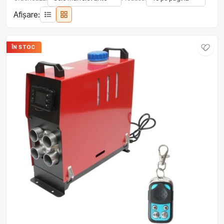
Afișare:
ÎN STOC