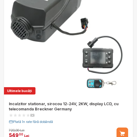
Ultimele bucăți
Incalzitor stationar, sirocou 12-24V, 2KW, display LCD, cu
telecomanda Breckner Germany
(0)
Plată în rate fără dobândă
720,00 Lei
549
00
Lei