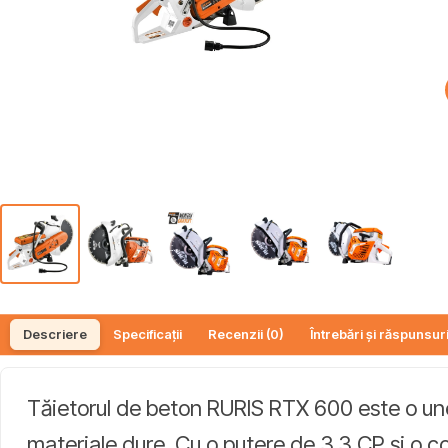
Descriere
Specificații
Recenzii (0)
Întrebări și răspunsuri
Tăietorul de beton RURIS RTX 600 este o uneal
materiale dure. Cu o putere de 3.3 CP și o c