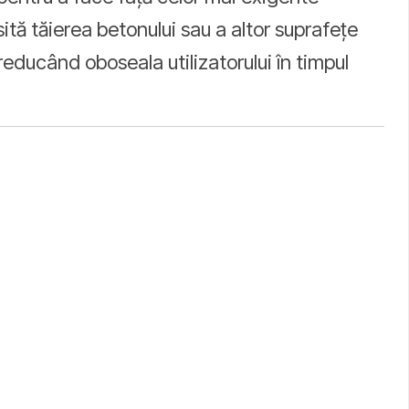
esită tăierea betonului sau a altor suprafețe
reducând oboseala utilizatorului în timpul