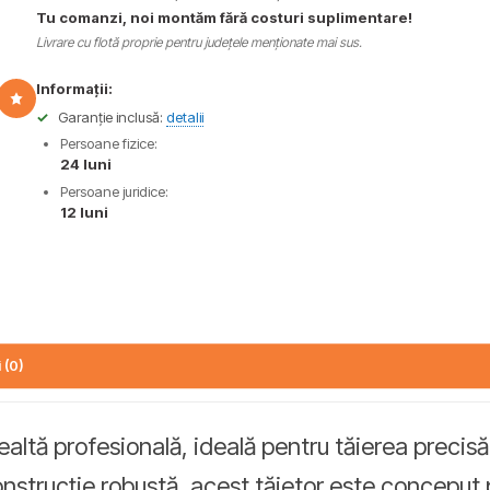
Tu comanzi, noi montăm fără costuri suplimentare!
Livrare cu flotă proprie pentru județele menționate mai sus.
Informații:
✓
Garanție inclusă:
detalii
Persoane fizice:
24 luni
Persoane juridice:
12 luni
 (0)
tă profesională, ideală pentru tăierea precisă și
onstrucție robustă, acest tăietor este conceput 