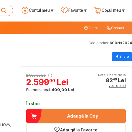
▾
▾
▾
Contul meu
Favorite
Coșul meu
Ajutor
Contact
Cod produs:
600rtx2024
Share
2.999,00 Lei
Rate lunare de la
82
Lei
2.599
Lei
49
00
vezi detalii
Economisești:
400,00 Lei
În stoc
Adaugă în Coș
AHOVA,
Adaugă la Favorite