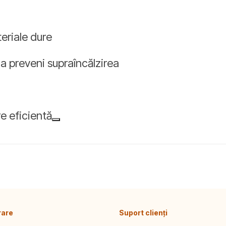
teriale dure
 a preveni supraîncălzirea
e eficientă
rare
Suport clienți