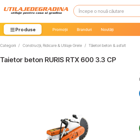
Produse
Promoții
Branduri
Noutăți
Categorii
/
Construcții, Ridicare & Utilaje Grele
/
Tăietori beton & asfalt
Taietor beton RURIS RTX 600 3.3 CP