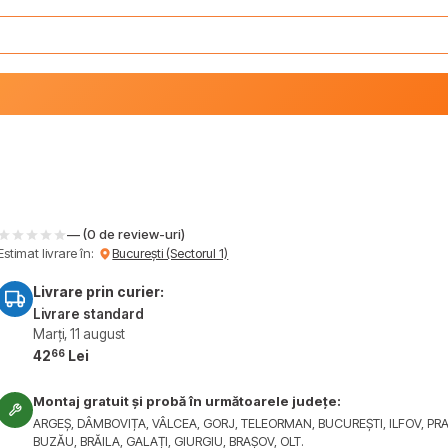
— (0 de review-uri)
Estimat livrare în:
București (Sectorul 1)
Livrare prin curier:
Livrare standard
Marți, 11 august
66
42
Lei
Montaj gratuit și probă în următoarele județe:
ARGEȘ, DÂMBOVIȚA, VÂLCEA, GORJ, TELEORMAN, BUCUREȘTI, ILFOV, PR
BUZĂU, BRĂILA, GALAȚI, GIURGIU, BRAȘOV, OLT.