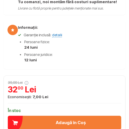
Tu comanzi, noi montăm fără costuri suplimentare!
Livrare cu flotă proprie pentru județele menționate mai sus.
Informații:
✓
Garanție inclusă:
detalii
Persoane fizice:
24 luni
Persoane juridice:
12 luni
39,00 Lei
32
Lei
00
Economisești:
7,00 Lei
În stoc
Adaugă în Coș