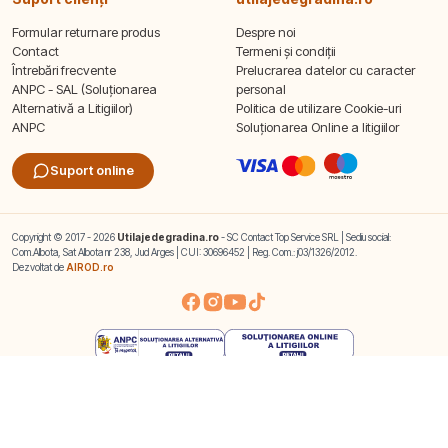
Formular returnare produs
Despre noi
Contact
Termeni și condiții
Întrebări frecvente
Prelucrarea datelor cu caracter
ANPC - SAL (Soluționarea
personal
Alternativă a Litigiilor)
Politica de utilizare Cookie-uri
ANPC
Soluționarea Online a litigiilor
Suport online
Copyright © 2017 - 2026
Utilajedegradina.ro
- SC Contact Top Service SRL | Sediu social:
Com.Albota, Sat Albota nr 238, Jud Arges | CUI: 30696452 | Reg. Com.: j03/1326/2012.
Dezvoltat de
AIROD.ro