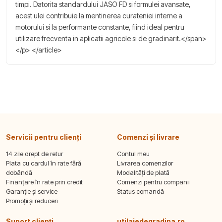
timpi. Datorita standardului JASO FD si formulei avansate,
acest ulei contribuie la mentinerea curateniei interne a
motorului si la performante constante, fiind ideal pentru
utilizare frecventa in aplicatii agricole si de gradinarit.</span>
</p> </article>
Servicii pentru clienți
Comenzi și livrare
14 zile drept de retur
Contul meu
Plata cu cardul în rate fără
Livrarea comenzilor
dobândă
Modalități de plată
Finanțare în rate prin credit
Comenzi pentru companii
Garanție și service
Status comandă
Promoții și reduceri
Suport clienți
utilajedegradina.ro