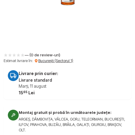
— (0 de review-uri)
Estimat livrare în:
București (Sectorul 1)
Livrare prin curier:
Livrare standard
Marți, 11 august
65
15
Lei
Montaj gratuit și probă în următoarele județe:
ARGEȘ, DÂMBOVIȚA, VÂLCEA, GORJ, TELEORMAN, BUCUREȘTI,
ILFOV, PRAHOVA, BUZĂU, BRĂILA, GALAȚI, GIURGIU, BRAȘOV,
OLT.