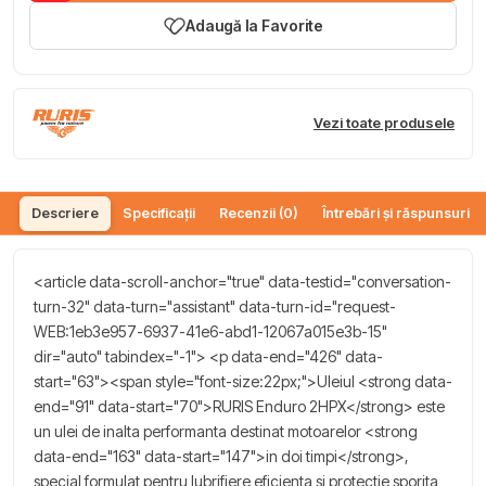
Adaugă la Favorite
Vezi toate produsele
Descriere
Specificații
Recenzii (0)
Întrebări și răspunsuri (
<article data-scroll-anchor="true" data-testid="conversation-
turn-32" data-turn="assistant" data-turn-id="request-
WEB:1eb3e957-6937-41e6-abd1-12067a015e3b-15"
dir="auto" tabindex="-1"> <p data-end="426" data-
start="63"><span style="font-size:22px;">Uleiul <strong data-
end="91" data-start="70">RURIS Enduro 2HPX</strong> este
un ulei de inalta performanta destinat motoarelor <strong
data-end="163" data-start="147">in doi timpi</strong>,
special formulat pentru lubrifiere eficienta si protectie sporita