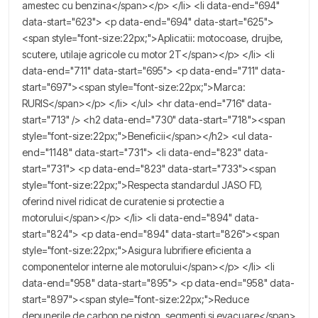
amestec cu benzina</span></p> </li> <li data-end="694"
data-start="623"> <p data-end="694" data-start="625">
<span style="font-size:22px;">Aplicatii: motocoase, drujbe,
scutere, utilaje agricole cu motor 2T</span></p> </li> <li
data-end="711" data-start="695"> <p data-end="711" data-
start="697"><span style="font-size:22px;">Marca:
RURIS</span></p> </li> </ul> <hr data-end="716" data-
start="713" /> <h2 data-end="730" data-start="718"><span
style="font-size:22px;">Beneficii</span></h2> <ul data-
end="1148" data-start="731"> <li data-end="823" data-
start="731"> <p data-end="823" data-start="733"><span
style="font-size:22px;">Respecta standardul JASO FD,
oferind nivel ridicat de curatenie si protectie a
motorului</span></p> </li> <li data-end="894" data-
start="824"> <p data-end="894" data-start="826"><span
style="font-size:22px;">Asigura lubrifiere eficienta a
componentelor interne ale motorului</span></p> </li> <li
data-end="958" data-start="895"> <p data-end="958" data-
start="897"><span style="font-size:22px;">Reduce
depunerile de carbon pe piston, segmenti si evacuare</span>