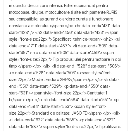
in conditii de utilizare intensa. Este recomandat pentru
motocoase, drujbe, motocultoare si alte echipamente RURIS
sau compatibile, asigurand o ardere curata si functionare
constanta a motorului.</span></p> <hr data-end="431" data-
start="428" /> <h2 data-end="456" data-start="433"><span
style="font-size:22px;">Specificatii tehnice</span></h2> <ul
data-end="711" data-start="457"> <li data-end="505" data-
start="457"> <p data-end="505" data-start="459"><span
style="font-size:22px;">Tip produs: ulei pentru motoare in doi
timpi</span></p> </li> <li data-end="528" data-start="506">
<p data-end="528" data-start="508"><span style="font-
size:22px;">Model: Enduro 2HPX</span></p> </li> <li data-
end="550" data-start="529"> <p data-end="550" data-
start="531"><span style="font-size:22px;">Cantitate: 1
l</span></p> </li> <li data-end="584" data-start="551"> <p
data-end="584" data-start="553"><span style="font-
size:22px;">Standard de calitate: JASO FD</span></p> </li>
<li data-end="622" data-start="585"> <p data-end="622"
data-start="587"><span style="font-size:22px;">Tip utilizare: