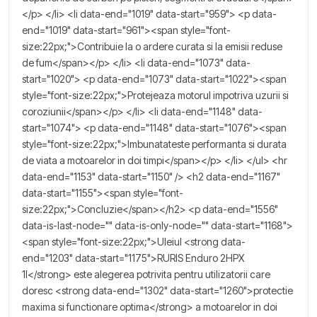
</p> </li> <li data-end="1019" data-start="959"> <p data-
end="1019" data-start="961"><span style="font-
size:22px;">Contribuie la o ardere curata si la emisii reduse
de fum</span></p> </li> <li data-end="1073" data-
start="1020"> <p data-end="1073" data-start="1022"><span
style="font-size:22px;">Protejeaza motorul impotriva uzurii si
coroziunii</span></p> </li> <li data-end="1148" data-
start="1074"> <p data-end="1148" data-start="1076"><span
style="font-size:22px;">Imbunatateste performanta si durata
de viata a motoarelor in doi timpi</span></p> </li> </ul> <hr
data-end="1153" data-start="1150" /> <h2 data-end="1167"
data-start="1155"><span style="font-
size:22px;">Concluzie</span></h2> <p data-end="1556"
data-is-last-node="" data-is-only-node="" data-start="1168">
<span style="font-size:22px;">Uleiul <strong data-
end="1203" data-start="1175">RURIS Enduro 2HPX
1l</strong> este alegerea potrivita pentru utilizatorii care
doresc <strong data-end="1302" data-start="1260">protectie
maxima si functionare optima</strong> a motoarelor in doi