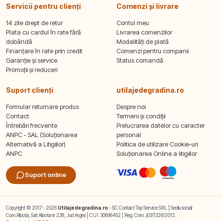
Servicii pentru clienți
Comenzi și livrare
14 zile drept de retur
Contul meu
Plata cu cardul în rate fără
Livrarea comenzilor
dobândă
Modalități de plată
Finanțare în rate prin credit
Comenzi pentru companii
Garanție și service
Status comandă
Promoții și reduceri
Suport clienți
utilajedegradina.ro
Formular returnare produs
Despre noi
Contact
Termeni și condiții
Întrebări frecvente
Prelucrarea datelor cu caracter
ANPC - SAL (Soluționarea
personal
Alternativă a Litigiilor)
Politica de utilizare Cookie-uri
ANPC
Soluționarea Online a litigiilor
Suport online
Copyright © 2017 - 2026
Utilajedegradina.ro
- SC Contact Top Service SRL | Sediu social:
Com.Albota, Sat Albota nr 238, Jud Arges | CUI: 30696452 | Reg. Com.: j03/1326/2012.