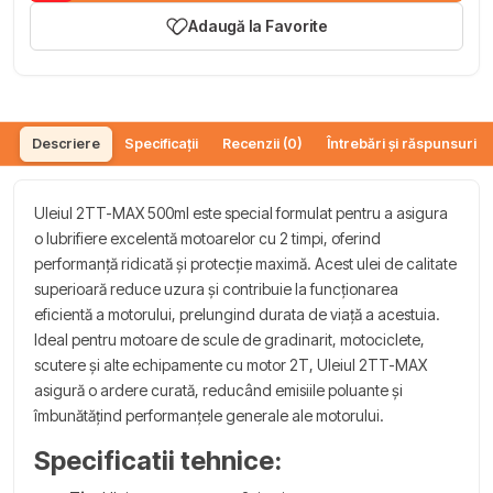
Adaugă la Favorite
Descriere
Specificații
Recenzii (0)
Întrebări și răspunsuri (
Uleiul 2TT-MAX 500ml este special formulat pentru a asigura
o lubrifiere excelentă motoarelor cu 2 timpi, oferind
performanță ridicată și protecție maximă. Acest ulei de calitate
superioară reduce uzura și contribuie la funcționarea
eficientă a motorului, prelungind durata de viață a acestuia.
Ideal pentru motoare de scule de gradinarit, motociclete,
scutere și alte echipamente cu motor 2T, Uleiul 2TT-MAX
asigură o ardere curată, reducând emisiile poluante și
îmbunătățind performanțele generale ale motorului.
Specificatii tehnice: