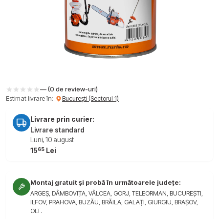
— (0 de review-uri)
Estimat livrare în:
București (Sectorul 1)
Livrare prin curier:
Livrare standard
Luni, 10 august
65
15
Lei
Montaj gratuit și probă în următoarele județe:
ARGEȘ, DÂMBOVIȚA, VÂLCEA, GORJ, TELEORMAN, BUCUREȘTI,
ILFOV, PRAHOVA, BUZĂU, BRĂILA, GALAȚI, GIURGIU, BRAȘOV,
OLT.