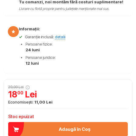
Tu comanzi, noi montăm fără costuri suplimentare!
Livrare cu flotă proprie pentru județele menționate mai sus.
Informații:
✓
Garanție inclusă:
detalii
Persoane fizice:
24 luni
Persoane juridice:
12 luni
29,00 Lei
18
Lei
00
Economisești:
11,00 Lei
Stoc epuizat
Adaugă în Coș