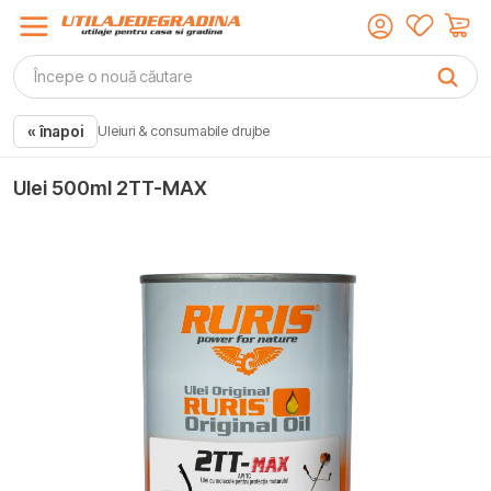
« înapoi
Uleiuri & consumabile drujbe
Ulei 500ml 2TT-MAX