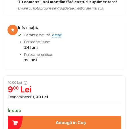
Tu comanzi, noi montăm fără costuri suplimentare!
Livrare cu flotă proprie pentru județele menționate mai sus.
Informații:
✓
Garanție inclusă:
detalii
Persoane fizice:
24 luni
Persoane juridice:
12 luni
10,00 Lei
9
Lei
00
Economisești:
1,00 Lei
În stoc
Adaugă în Coș