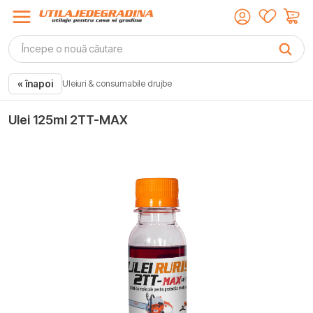
« înapoi
Uleiuri & consumabile drujbe
Ulei 125ml 2TT-MAX