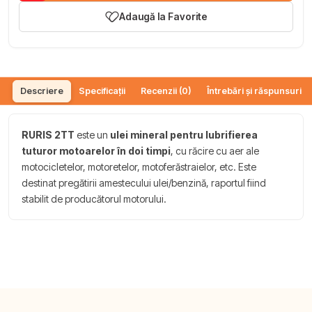
Adaugă la Favorite
Descriere
Specificații
Recenzii (0)
Întrebări și răspunsuri (
RURIS 2TT
este un
ulei mineral pentru lubrifierea
tuturor motoarelor în doi timpi
, cu răcire cu aer ale
motocicletelor, motoretelor, motoferăstraielor, etc. Este
destinat pregătirii amestecului ulei/benzină, raportul fiind
stabilit de producătorul motorului.