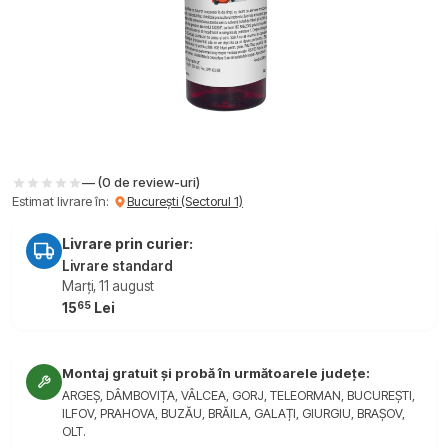
— (0 de review-uri)
Estimat livrare în:
București (Sectorul 1)
Livrare prin curier:
Livrare standard
Marți, 11 august
65
15
Lei
Montaj gratuit și probă în următoarele județe:
ARGEȘ, DÂMBOVIȚA, VÂLCEA, GORJ, TELEORMAN, BUCUREȘTI,
ILFOV, PRAHOVA, BUZĂU, BRĂILA, GALAȚI, GIURGIU, BRAȘOV,
OLT.