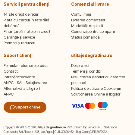
Servicii pentru clienți
Comenzi și livrare
14 zile drept de retur
Contul meu
Plata cu cardul în rate fără
Livrarea comenzilor
dobândă
Modalități de plată
Finanțare în rate prin credit
Comenzi pentru companii
Garanție și service
Status comandă
Promoții și reduceri
Suport clienți
utilajedegradina.ro
Formular returnare produs
Despre noi
Contact
Termeni și condiții
Întrebări frecvente
Prelucrarea datelor cu caracter
ANPC - SAL (Soluționarea
personal
Alternativă a Litigiilor)
Politica de utilizare Cookie-uri
ANPC
Soluționarea Online a litigiilor
Suport online
Copyright © 2017 - 2026
Utilajedegradina.ro
- SC Contact Top Service SRL | Sediu social:
Com.Albota, Sat Albota nr 238, Jud Arges | CUI: 30696452 | Reg. Com.: j03/1326/2012.