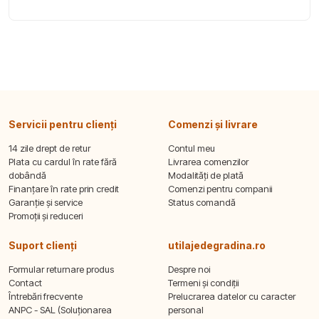
Servicii pentru clienți
Comenzi și livrare
14 zile drept de retur
Contul meu
Plata cu cardul în rate fără
Livrarea comenzilor
dobândă
Modalități de plată
Finanțare în rate prin credit
Comenzi pentru companii
Garanție și service
Status comandă
Promoții și reduceri
Suport clienți
utilajedegradina.ro
Formular returnare produs
Despre noi
Contact
Termeni și condiții
Întrebări frecvente
Prelucrarea datelor cu caracter
ANPC - SAL (Soluționarea
personal