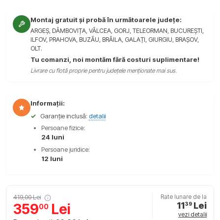
Montaj gratuit și probă în următoarele județe:
ARGEȘ, DÂMBOVIȚA, VÂLCEA, GORJ, TELEORMAN, BUCUREȘTI,
ILFOV, PRAHOVA, BUZĂU, BRĂILA, GALAȚI, GIURGIU, BRAȘOV,
OLT.
Tu comanzi, noi montăm fără costuri suplimentare!
Livrare cu flotă proprie pentru județele menționate mai sus.
Informații:
✓
Garanție inclusă:
detalii
Persoane fizice:
24 luni
Persoane juridice:
12 luni
419,00 Lei
Rate lunare de la
11
Lei
359
Lei
39
00
vezi detalii