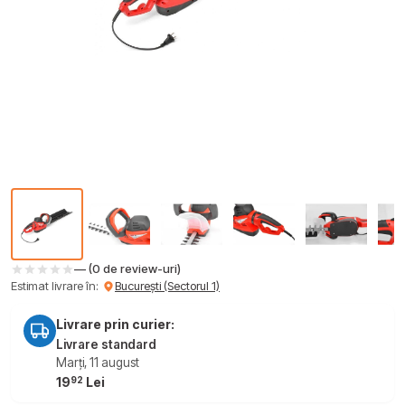
— (0 de review-uri)
Estimat livrare în:
București (Sectorul 1)
Livrare prin curier:
Livrare standard
Marți, 11 august
92
19
Lei