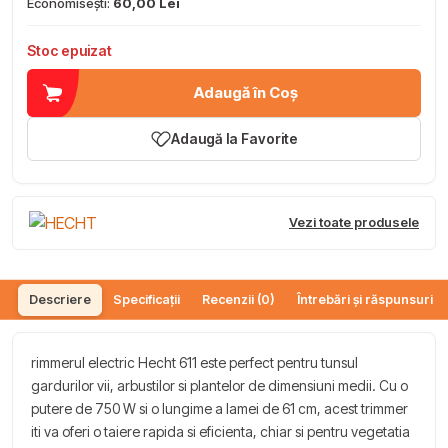
Economisești:
60,00 Lei
Stoc epuizat
Adaugă în Coș
Adaugă la Favorite
Vezi toate produsele
Descriere
Specificații
Recenzii (0)
Întrebări și răspunsuri (
rimmerul electric Hecht 611 este perfect pentru tunsul
gardurilor vii, arbustilor si plantelor de dimensiuni medii. Cu o
putere de 750 W si o lungime a lamei de 61 cm, acest trimmer
iti va oferi o taiere rapida si eficienta, chiar si pentru vegetatia