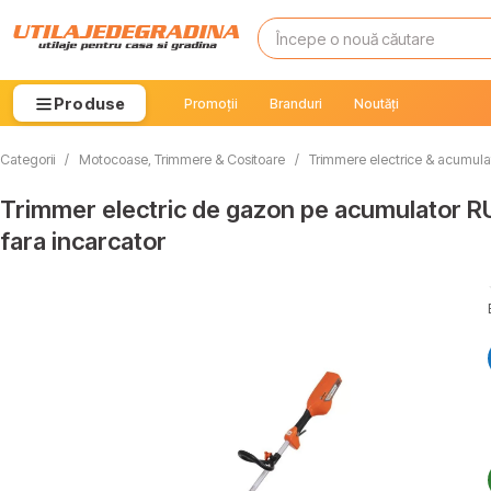
Produse
Promoții
Branduri
Noutăți
Categorii
/
Motocoase, Trimmere & Cositoare
/
Trimmere electrice & acumula
Trimmer electric de gazon pe acumulator R
fara incarcator