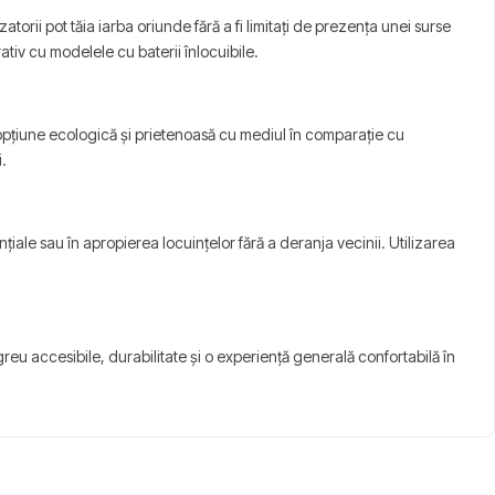
zatorii pot tăia iarba oriunde fără a fi limitați de prezența unei surse
tiv cu modelele cu baterii înlocuibile.
opțiune ecologică și prietenoasă cu mediul în comparație cu
.
iale sau în apropierea locuințelor fără a deranja vecinii. Utilizarea
greu accesibile, durabilitate și o experiență generală confortabilă în