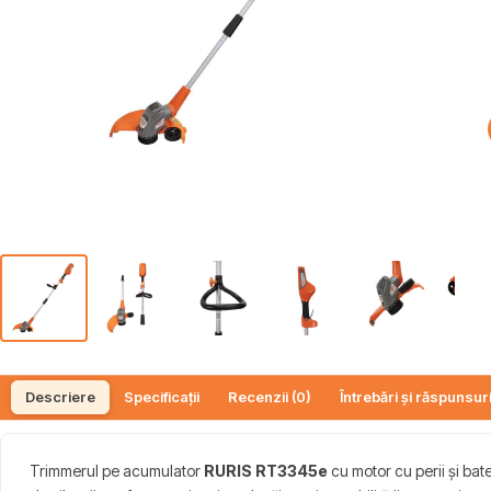
Descriere
Specificații
Recenzii (0)
Întrebări și răspunsuri
Trimmerul pe acumulator
RURIS RT3345e
cu motor cu perii și bat