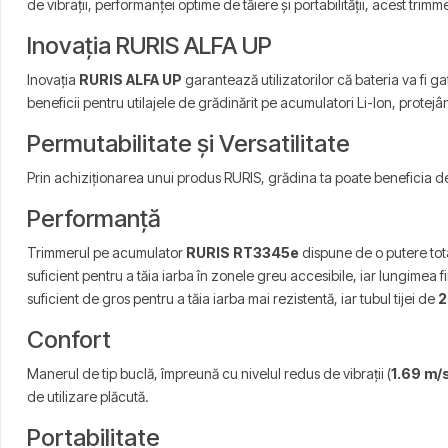
de vibrații, performanței optime de tăiere și portabilității, acest tri
Inovația RURIS ALFA UP
Inovația
RURIS ALFA UP
garantează utilizatorilor că bateria va fi 
beneficii pentru utilajele de grădinărit pe acumulatori Li-Ion, protejâ
Permutabilitate și Versatilitate
Prin achiziționarea unui produs RURIS, grădina ta poate beneficia de
Performanță
Trimmerul pe acumulator
RURIS RT3345e
dispune de o putere to
suficient pentru a tăia iarba în zonele greu accesibile, iar lungimea f
suficient de gros pentru a tăia iarba mai rezistentă, iar tubul tijei de
2
Confort
Manerul de tip buclă, împreună cu nivelul redus de vibrații (
1.69 m/
de utilizare plăcută.
Portabilitate