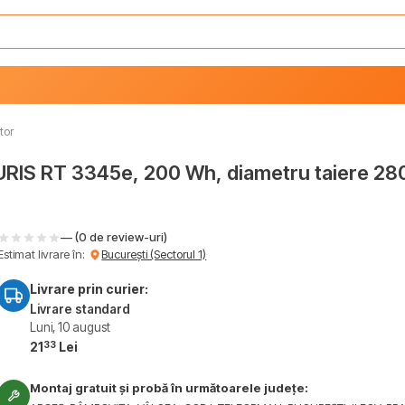
tor
URIS RT 3345e, 200 Wh, diametru taiere 28
— (0 de review-uri)
Estimat livrare în:
București (Sectorul 1)
Livrare prin curier:
Livrare standard
Luni, 10 august
33
21
Lei
Montaj gratuit și probă în următoarele județe: