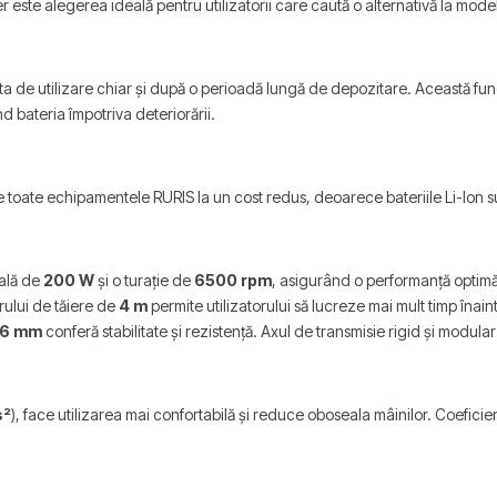
mmer este alegerea ideală pentru utilizatorii care caută o alternativă la mod
gata de utilizare chiar și după o perioadă lungă de depozitare. Această 
nd bateria împotriva deteriorării.
 toate echipamentele RURIS la un cost redus, deoarece bateriile Li-Ion su
tală de
200 W
și o turație de
6500 rpm
, asigurând o performanță optimă
irului de tăiere de
4 m
permite utilizatorului să lucreze mai mult timp înaint
6 mm
conferă stabilitate și rezistență. Axul de transmisie rigid și modul
s²
), face utilizarea mai confortabilă și reduce oboseala mâinilor. Coeficien