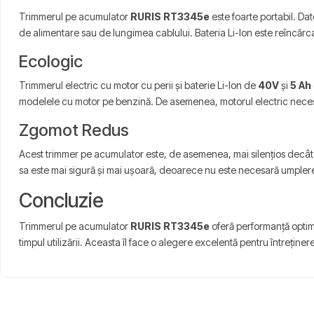
Trimmerul pe acumulator
RURIS RT3345e
este foarte portabil. Dat
de alimentare sau de lungimea cablului. Bateria Li-Ion este reîncărc
Ecologic
Trimmerul electric cu motor cu perii și baterie Li-Ion de
40V
și
5 Ah
modelele cu motor pe benzină. De asemenea, motorul electric necesită 
Zgomot Redus
Acest trimmer pe acumulator este, de asemenea, mai silențios decât va
sa este mai sigură și mai ușoară, deoarece nu este necesară umpler
Concluzie
Trimmerul pe acumulator
RURIS RT3345e
oferă performanță optimă 
timpul utilizării. Aceasta îl face o alegere excelentă pentru întreținere