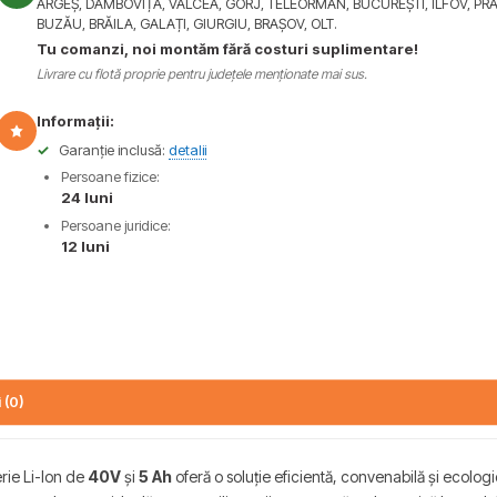
ARGEȘ, DÂMBOVIȚA, VÂLCEA, GORJ, TELEORMAN, BUCUREȘTI, ILFOV, PR
BUZĂU, BRĂILA, GALAȚI, GIURGIU, BRAȘOV, OLT.
Tu comanzi, noi montăm fără costuri suplimentare!
Livrare cu flotă proprie pentru județele menționate mai sus.
Informații:
✓
Garanție inclusă:
detalii
Persoane fizice:
24 luni
Persoane juridice:
12 luni
 (0)
erie Li-Ion de
40V
și
5 Ah
oferă o soluție eficientă, convenabilă și ecologică