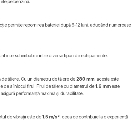
elele pe benzină.
funcție permite repornirea bateriei după 6-12 luni, aducând numeroase
nt interschimbabile între diverse tipuri de echipamente.
 de tăiere. Cu un diametru de tăiere de
280 mm
, acesta este
e de a înlocui firul. Firul de tăiere cu diametrul de
1.6 mm
este
ar asigură performanță maximă și durabilitate.
tul de vibrații este de
1.5 m/s²
, ceea ce contribuie la o experiență