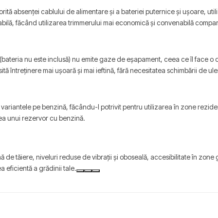
orită absenței cablului de alimentare și a bateriei puternice și ușoare, utili
abilă, făcând utilizarea trimmerului mai economică și convenabilă compara
(bateria nu este inclusă) nu emite gaze de eșapament, ceea ce îl face o 
întreținere mai ușoară și mai ieftină, fără necesitatea schimbării de ulei
riantele pe benzină, făcându-l potrivit pentru utilizarea în zone rezidenț
ea unui rezervor cu benzină.
de tăiere, niveluri reduse de vibrații și oboseală, accesibilitate în zone 
a eficientă a grădinii tale.