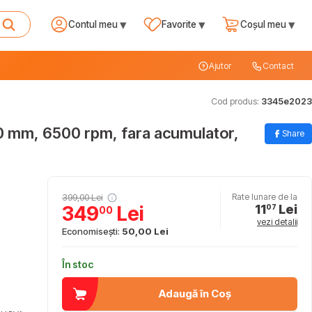
▾
▾
▾
Contul meu
Favorite
Coșul meu
Ajutor
Contact
Cod produs:
3345e2023
0 mm, 6500 rpm, fara acumulator,
Share
399,00 Lei
Rate lunare de la
11
Lei
349
Lei
07
00
vezi detalii
Economisești:
50,00 Lei
În stoc
Adaugă în Coș