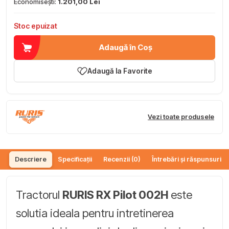
Economisești:
1.201,00 Lei
Stoc epuizat
Adaugă în Coș
Adaugă la Favorite
Vezi toate produsele
Descriere
Specificații
Recenzii (0)
Întrebări și răspunsuri (
Tractorul
RURIS RX Pilot 002H
este
solutia ideala pentru intretinerea