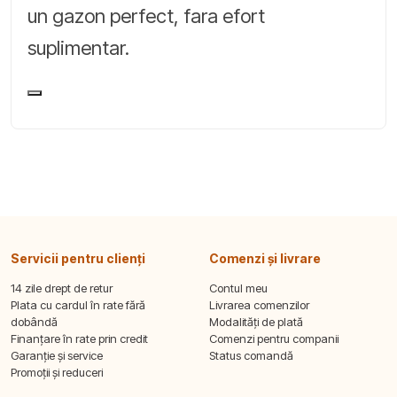
un gazon perfect, fara efort
suplimentar.
Servicii pentru clienți
Comenzi și livrare
14 zile drept de retur
Contul meu
Plata cu cardul în rate fără
Livrarea comenzilor
dobândă
Modalități de plată
Finanțare în rate prin credit
Comenzi pentru companii
Garanție și service
Status comandă
Promoții și reduceri