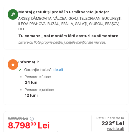
Montaj gratuit și probă în următoarele județe:
ARGEȘ, DÂMBOVIȚA, VÂLCEA, GORJ, TELEORMAN, BUCUREȘTI,
ILFOV, PRAHOVA, BUZĂU, BRĂILA, GALAȚI, GIURGIU, BRAȘOV,
OLT.
Tu comanzi, noi montăm fără costuri suplimentare!
Livrare cu flotă proprie pentru județele menționate mai sus.
Informații:
✓
Garanție inclusă:
detalii
Persoane fizice:
24 luni
Persoane juridice:
12 luni
9.999,00 Lei
Rate lunare de la
223
Lei
8.798
Lei
41
00
vezi detalii