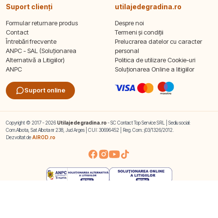
Suport clienți
utilajedegradina.ro
Formular returnare produs
Despre noi
Contact
Termeni și condiții
Întrebări frecvente
Prelucrarea datelor cu caracter
ANPC - SAL (Soluționarea
personal
Alternativă a Litigiilor)
Politica de utilizare Cookie-uri
ANPC
Soluționarea Online a litigiilor
Suport online
Copyright © 2017 - 2026
Utilajedegradina.ro
- SC Contact Top Service SRL | Sediu social:
Com.Albota, Sat Albota nr 238, Jud Arges | CUI: 30696452 | Reg. Com.: j03/1326/2012.
Dezvoltat de
AIROD.ro