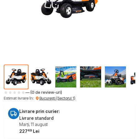
— (0 de review-uri)
Estimat livrare în:
București (Sectorul 1)
Livrare prin curier:
Livrare standard
Marți, 11 august
49
227
Lei