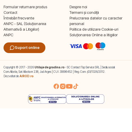
Formular returnare produs
Despre noi
Contact
Termeni și condiții
Întrebări frecvente
Prelucrarea datelor cu caracter
ANPC - SAL (Soluționarea
personal
Alternativă a Litigiilor)
Politica de utilizare Cookie-uri
ANPC
Soluționarea Online a litigiilor
Suport online
Copyright © 2017 - 2026
Utilajedegradina.ro
- SC Contact Top Service SRL | Sediu social:
Com.Albota, Sat Albota nr 238, Jud Arges | CUI: 30696452 | Reg. Com.: j03/1326/2012.
Dezvoltat de
AIROD.ro