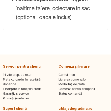
inaltime taiere, colectare in sac
(optional, daca e inclus)
Servicii pentru clienți
Comenzi și livrare
14 zile drept de retur
Contul meu
Plata cu cardul în rate fără
Livrarea comenzilor
dobândă
Modalități de plată
Finanțare în rate prin credit
Comenzi pentru companii
Garanție și service
Status comandă
Promoții și reduceri
Suport clienți
utilajedegradina.ro