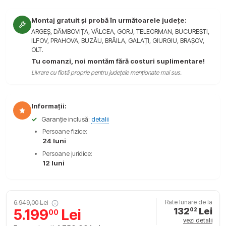
Montaj gratuit și probă în următoarele județe:
ARGEȘ, DÂMBOVIȚA, VÂLCEA, GORJ, TELEORMAN, BUCUREȘTI,
ILFOV, PRAHOVA, BUZĂU, BRĂILA, GALAȚI, GIURGIU, BRAȘOV,
OLT.
Tu comanzi, noi montăm fără costuri suplimentare!
Livrare cu flotă proprie pentru județele menționate mai sus.
Informații:
✓
Garanție inclusă:
detalii
Persoane fizice:
24 luni
Persoane juridice:
12 luni
6.949,00 Lei
Rate lunare de la
132
Lei
5.199
Lei
02
00
vezi detalii