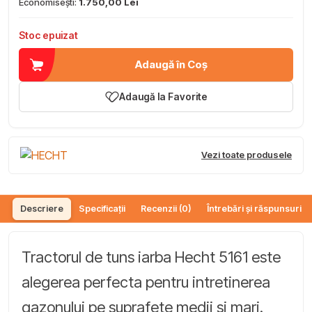
Economisești:
1.750,00 Lei
Stoc epuizat
Adaugă în Coș
Adaugă la Favorite
Vezi toate produsele
Descriere
Specificații
Recenzii (0)
Întrebări și răspunsuri (
Tractorul de tuns iarba Hecht 5161 este
alegerea perfecta pentru intretinerea
gazonului pe suprafete medii si mari.