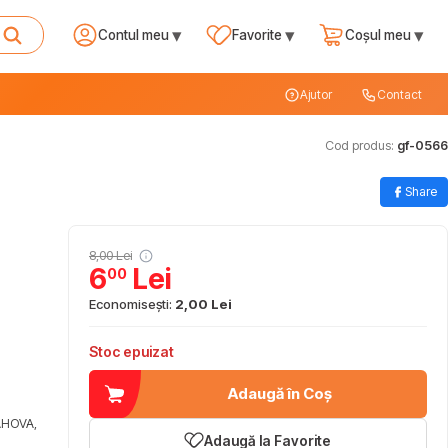
▾
▾
▾
Contul meu
Favorite
Coșul meu
Ajutor
Contact
Cod produs:
gf-0566
Share
8,00 Lei
6
Lei
00
Economisești:
2,00 Lei
Stoc epuizat
Adaugă în Coș
AHOVA,
Adaugă la Favorite