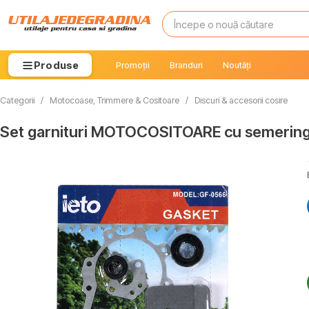
Produse
Promoții
Branduri
Noutăți
Categorii
/
Motocoase, Trimmere & Cositoare
/
Discuri & accesorii cosire
Set garnituri MOTOCOSITOARE cu semering