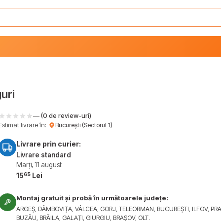
uri
— (0 de review-uri)
Estimat livrare în:
București (Sectorul 1)
Livrare prin curier:
Livrare standard
Marți, 11 august
65
15
Lei
Montaj gratuit și probă în următoarele județe:
ARGEȘ, DÂMBOVIȚA, VÂLCEA, GORJ, TELEORMAN, BUCUREȘTI, ILFOV, PR
BUZĂU, BRĂILA, GALAȚI, GIURGIU, BRAȘOV, OLT.