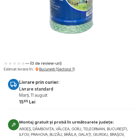
— (0 de review-uri)
Estimat livrare în:
București (Sectorul 1)
Livrare prin curier:
Livrare standard
Marți, 11 august
65
15
Lei
Montaj gratuit și probă în următoarele județe:
ARGEȘ, DÂMBOVIȚA, VÂLCEA, GORJ, TELEORMAN, BUCUREȘTI,
ILFOV, PRAHOVA, BUZĂU, BRĂILA, GALAȚI, GIURGIU, BRAȘOV,