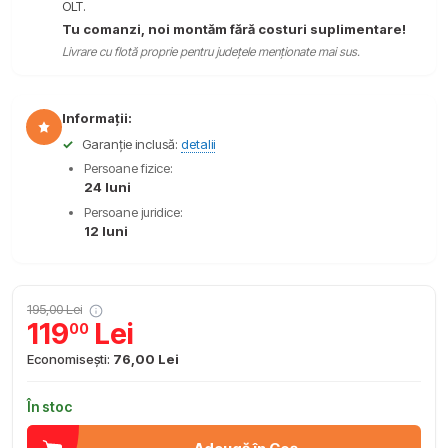
OLT.
Tu comanzi, noi montăm fără costuri suplimentare!
Livrare cu flotă proprie pentru județele menționate mai sus.
Informații:
✓
Garanție inclusă:
detalii
Persoane fizice:
24 luni
Persoane juridice:
12 luni
195,00 Lei
119
Lei
00
Economisești:
76,00 Lei
În stoc