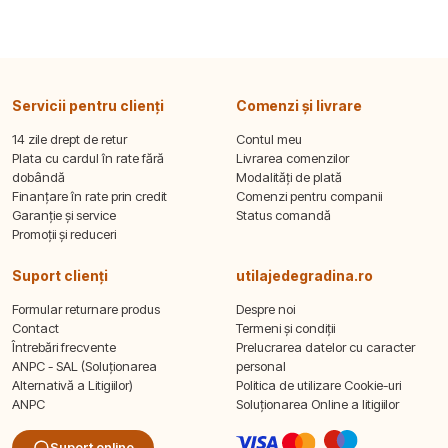
Servicii pentru clienți
Comenzi și livrare
14 zile drept de retur
Contul meu
Plata cu cardul în rate fără
Livrarea comenzilor
dobândă
Modalități de plată
Finanțare în rate prin credit
Comenzi pentru companii
Garanție și service
Status comandă
Promoții și reduceri
Suport clienți
utilajedegradina.ro
Formular returnare produs
Despre noi
Contact
Termeni și condiții
Întrebări frecvente
Prelucrarea datelor cu caracter
ANPC - SAL (Soluționarea
personal
Alternativă a Litigiilor)
Politica de utilizare Cookie-uri
ANPC
Soluționarea Online a litigiilor
Suport online