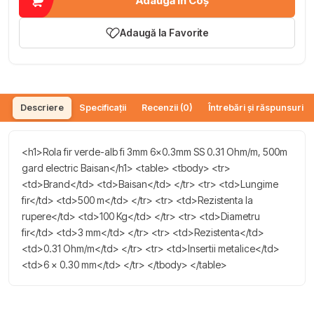
Adaugă în Coș
Adaugă la Favorite
Descriere
Specificații
Recenzii (0)
Întrebări și răspunsuri (
<h1>Rola fir verde-alb fi 3mm 6x0.3mm SS 0.31 Ohm/m, 500m
gard electric Baisan</h1> <table> <tbody> <tr>
<td>Brand</td> <td>Baisan</td> </tr> <tr> <td>Lungime
fir</td> <td>500 m</td> </tr> <tr> <td>Rezistenta la
rupere</td> <td>100 Kg</td> </tr> <tr> <td>Diametru
fir</td> <td>3 mm</td> </tr> <tr> <td>Rezistenta</td>
<td>0.31 Ohm/m</td> </tr> <tr> <td>Insertii metalice</td>
<td>6 x 0.30 mm</td> </tr> </tbody> </table>