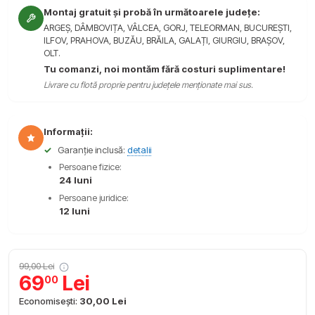
Montaj gratuit și probă în următoarele județe:
ARGEȘ, DÂMBOVIȚA, VÂLCEA, GORJ, TELEORMAN, BUCUREȘTI,
ILFOV, PRAHOVA, BUZĂU, BRĂILA, GALAȚI, GIURGIU, BRAȘOV,
OLT.
Tu comanzi, noi montăm fără costuri suplimentare!
Livrare cu flotă proprie pentru județele menționate mai sus.
Informații:
✓
Garanție inclusă:
detalii
Persoane fizice:
24 luni
Persoane juridice:
12 luni
99,00 Lei
69
Lei
00
Economisești:
30,00 Lei