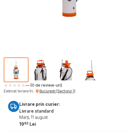
— (0 de review-uri)
Estimat livrare în:
București (Sectorul 1)
Livrare prin curier:
Livrare standard
Marți, 11 august
92
19
Lei