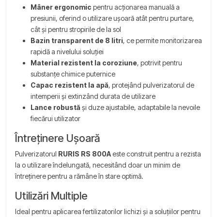
Mâner ergonomic
pentru acționarea manuală a
presiunii, oferind o utilizare ușoară atât pentru purtare,
cât și pentru stropirile de la sol
Bazin transparent de 8 litri
, ce permite monitorizarea
rapidă a nivelului soluției
Material rezistent la coroziune
, potrivit pentru
substanțe chimice puternice
Capac rezistent la apă
, protejând pulverizatorul de
intemperii și extinzând durata de utilizare
Lance robustă
și duze ajustabile, adaptabile la nevoile
fiecărui utilizator
Întreținere Ușoară
Pulverizatorul
RURIS RS 800A
este construit pentru a rezista
la o utilizare îndelungată, necesitând doar un minim de
întreținere pentru a rămâne în stare optimă.
Utilizări Multiple
Ideal pentru aplicarea fertilizatorilor lichizi și a soluțiilor pentru