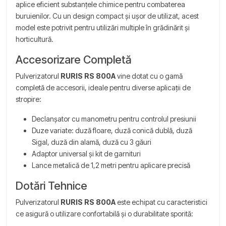
aplice eficient substanțele chimice pentru combaterea
buruienilor. Cu un design compact și ușor de utilizat, acest
model este potrivit pentru utilizări multiple în grădinărit și
horticultură.
Accesorizare Completă
Pulverizatorul
RURIS RS 800A
vine dotat cu o gamă
completă de accesorii, ideale pentru diverse aplicații de
stropire:
Declanșator cu manometru pentru controlul presiunii
Duze variate: duză floare, duză conică dublă, duză
Sigal, duză din alamă, duză cu 3 găuri
Adaptor universal și kit de garnituri
Lance metalică de 1,2 metri pentru aplicare precisă
Dotări Tehnice
Pulverizatorul
RURIS RS 800A
este echipat cu caracteristici
ce asigură o utilizare confortabilă și o durabilitate sporită: