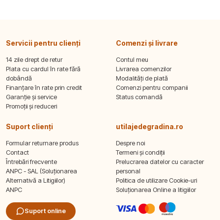
Servicii pentru clienți
Comenzi și livrare
14 zile drept de retur
Contul meu
Plata cu cardul în rate fără
Livrarea comenzilor
dobândă
Modalități de plată
Finanțare în rate prin credit
Comenzi pentru companii
Garanție și service
Status comandă
Promoții și reduceri
Suport clienți
utilajedegradina.ro
Formular returnare produs
Despre noi
Contact
Termeni și condiții
Întrebări frecvente
Prelucrarea datelor cu caracter
ANPC - SAL (Soluționarea
personal
Alternativă a Litigiilor)
Politica de utilizare Cookie-uri
ANPC
Soluționarea Online a litigiilor
Suport online