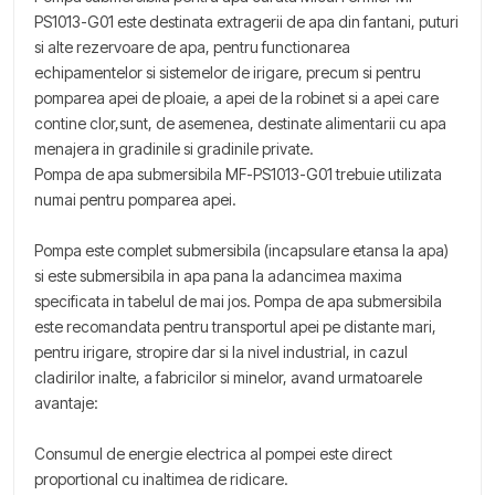
PS1013-G01 este destinata extragerii de apa din fantani, puturi
si alte rezervoare de apa, pentru functionarea
echipamentelor si sistemelor de irigare, precum si pentru
pomparea apei de ploaie, a apei de la robinet si a apei care
contine clor,sunt, de asemenea, destinate alimentarii cu apa
menajera in gradinile si gradinile private.
Pompa de apa submersibila MF-PS1013-G01 trebuie utilizata
numai pentru pomparea apei.
Pompa este complet submersibila (incapsulare etansa la apa)
si este submersibila in apa pana la adancimea maxima
specificata in tabelul de mai jos. Pompa de apa submersibila
este recomandata pentru transportul apei pe distante mari,
pentru irigare, stropire dar si la nivel industrial, in cazul
cladirilor inalte, a fabricilor si minelor, avand urmatoarele
avantaje:
Consumul de energie electrica al pompei este direct
proportional cu inaltimea de ridicare.