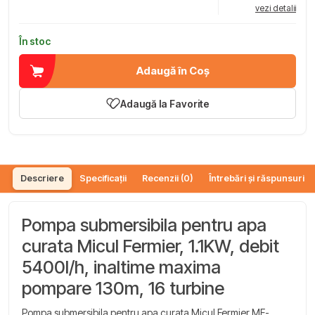
vezi detalii
În stoc
Adaugă în Coș
Adaugă la Favorite
Descriere
Specificații
Recenzii (0)
Întrebări și răspunsuri (
Pompa submersibila pentru apa
curata Micul Fermier, 1.1KW, debit
5400l/h, inaltime maxima
pompare 130m, 16 turbine
Pompa submersibila pentru apa curata Micul Fermier MF-