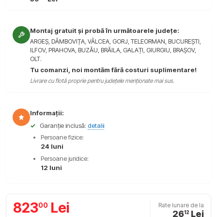
Montaj gratuit și probă în următoarele județe:
ARGEȘ, DÂMBOVIȚA, VÂLCEA, GORJ, TELEORMAN, BUCUREȘTI,
ILFOV, PRAHOVA, BUZĂU, BRĂILA, GALAȚI, GIURGIU, BRAȘOV,
OLT.
Tu comanzi, noi montăm fără costuri suplimentare!
Livrare cu flotă proprie pentru județele menționate mai sus.
Informații:
✓
Garanție inclusă:
detalii
Persoane fizice:
24 luni
Persoane juridice:
12 luni
823
Lei
00
Rate lunare de la
26
Lei
12