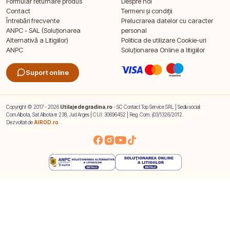
Formular returnare produs
Despre noi
Contact
Termeni și condiții
Întrebări frecvente
Prelucrarea datelor cu caracter
ANPC - SAL (Soluționarea
personal
Alternativă a Litigiilor)
Politica de utilizare Cookie-uri
ANPC
Soluționarea Online a litigiilor
Suport online
Copyright © 2017 - 2026
Utilajedegradina.ro
- SC Contact Top Service SRL | Sediu social:
Com.Albota, Sat Albota nr 238, Jud Arges | CUI: 30696452 | Reg. Com.: j03/1326/2012.
Dezvoltat de
AIROD.ro