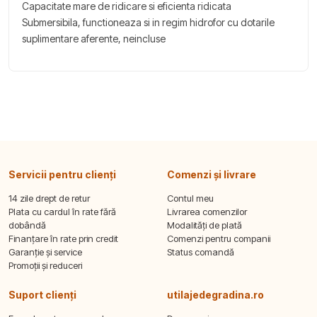
Capacitate mare de ridicare si eficienta ridicata
Submersibila, functioneaza si in regim hidrofor cu dotarile
suplimentare aferente, neincluse
Servicii pentru clienți
Comenzi și livrare
14 zile drept de retur
Contul meu
Plata cu cardul în rate fără
Livrarea comenzilor
dobândă
Modalități de plată
Finanțare în rate prin credit
Comenzi pentru companii
Garanție și service
Status comandă
Promoții și reduceri
Suport clienți
utilajedegradina.ro