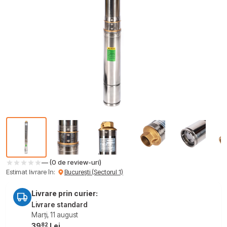
— (0 de review-uri)
Estimat livrare în:
București (Sectorul 1)
Livrare prin curier:
Livrare standard
Marți, 11 august
82
39
Lei