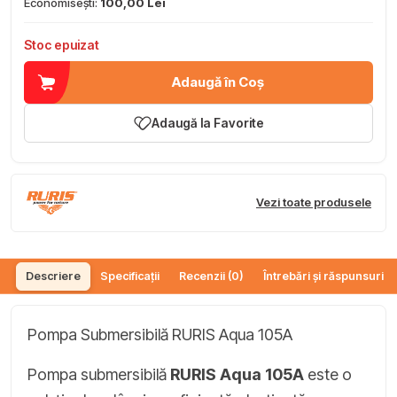
Economisești:
100,00 Lei
Stoc epuizat
Adaugă în Coș
Adaugă la Favorite
Vezi toate produsele
Descriere
Specificații
Recenzii (0)
Întrebări și răspunsuri (
Pompa Submersibilă RURIS Aqua 105A
Pompa submersibilă
RURIS Aqua 105A
este o