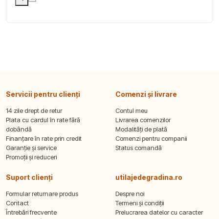
Servicii pentru clienți
Comenzi și livrare
14 zile drept de retur
Contul meu
Plata cu cardul în rate fără
Livrarea comenzilor
dobândă
Modalități de plată
Finanțare în rate prin credit
Comenzi pentru companii
Garanție și service
Status comandă
Promoții și reduceri
Suport clienți
utilajedegradina.ro
Formular returnare produs
Despre noi
Contact
Termeni și condiții
Întrebări frecvente
Prelucrarea datelor cu caracter