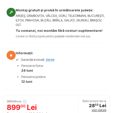
Montaj gratuit și probă în următoarele județe:
ARGEȘ, DÂMBOVIȚA, VÂLCEA, GORJ, TELEORMAN, BUCUREȘTI,
ILFOV, PRAHOVA, BUZĂU, BRĂILA, GALAȚI, GIURGIU, BRAȘOV,
OLT.
Tu comanzi, noi montăm fără costuri suplimentare!
Livrare cu flotă proprie pentru județele menționate mai sus.
Informații:
✓
Garanție inclusă:
detalii
Persoane fizice:
24 luni
Persoane juridice:
12 luni
999,00 Lei
Rate lunare de la
28
Lei
899
Lei
53
00
vezi detalii