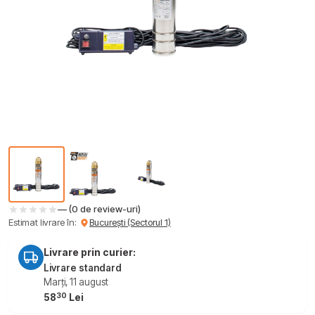
— (0 de review-uri)
Estimat livrare în:
București (Sectorul 1)
Livrare prin curier:
Livrare standard
Marți, 11 august
30
58
Lei