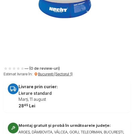
— (0 de review-uri)
Estimat livrare în:
București (Sectorul 1)
Livrare prin curier:
Livrare standard
Marți, 11 august
45
28
Lei
Montaj gratuit și probă în următoarele județe:
ARGEȘ, DÂMBOVIȚA, VÂLCEA, GORJ, TELEORMAN, BUCUREȘTI,