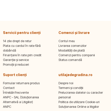
Servicii pentru clienți
Comenzi și livrare
14 zile drept de retur
Contul meu
Plata cu cardul în rate fără
Livrarea comenzilor
dobândă
Modalități de plată
Finanțare în rate prin credit
Comenzi pentru companii
Garanție și service
Status comandă
Promoții și reduceri
Suport clienți
utilajedegradina.ro
Formular returnare produs
Despre noi
Contact
Termeni și condiții
Întrebări frecvente
Prelucrarea datelor cu caracter
ANPC - SAL (Soluționarea
personal
Alternativă a Litigiilor)
Politica de utilizare Cookie-uri
ANPC
Soluționarea Online a litigiilor