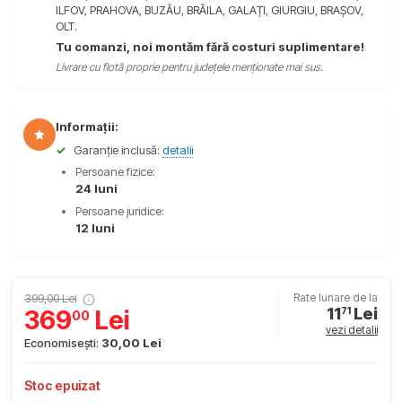
ILFOV, PRAHOVA, BUZĂU, BRĂILA, GALAȚI, GIURGIU, BRAȘOV,
OLT.
Tu comanzi, noi montăm fără costuri suplimentare!
Livrare cu flotă proprie pentru județele menționate mai sus.
Informații:
✓
Garanție inclusă:
detalii
Persoane fizice:
24 luni
Persoane juridice:
12 luni
399,00 Lei
Rate lunare de la
11
Lei
369
Lei
71
00
vezi detalii
Economisești:
30,00 Lei
Stoc epuizat