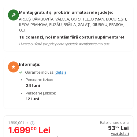
Montaj gratuit și probă în următoarele județe:
ARGEȘ, DÂMBOVIȚA, VÂLCEA, GORJ, TELEORMAN, BUCUREȘTI,
ILFOV, PRAHOVA, BUZĂU, BRĂILA, GALAȚI, GIURGIU, BRAȘOV,
OLT.
Tu comanzi, noi montăm fără costuri suplimentare!
Livrare cu flotă proprie pentru județele menționate mai sus.
Informații:
✓
Garanție inclusă:
detalii
Persoane fizice:
24 luni
Persoane juridice:
12 luni
1.899,00 Lei
Rate lunare de la
53
Lei
1.699
Lei
92
00
vezi detalii