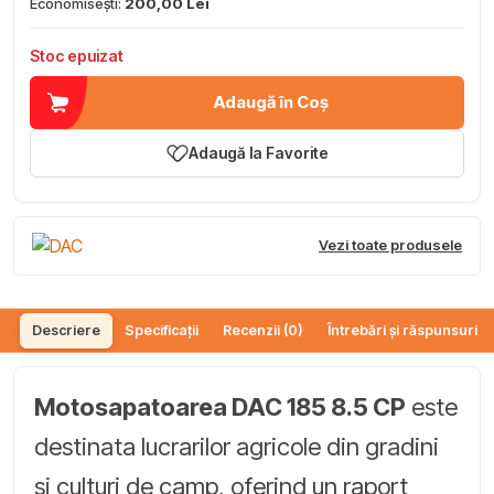
Economisești:
200,00 Lei
Stoc epuizat
Adaugă în Coș
Adaugă la Favorite
Vezi toate produsele
Descriere
Specificații
Recenzii (0)
Întrebări și răspunsuri (
Motosapatoarea DAC 185 8.5 CP
este
destinata lucrarilor agricole din gradini
si culturi de camp, oferind un raport