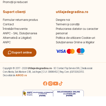
Promoții și reduceri
Suport clienți
utilajedegradina.ro
Formular returnare produs
Despre noi
Contact
Termeni și condiții
Întrebări frecvente
Prelucrarea datelor cu caracter
ANPC - SAL (Soluționarea
personal
Alternativă a Litigiilor)
Politica de utilizare Cookie-uri
ANPC
Soluționarea Online a litigiilor
Suport online
Copyright © 2017 - 2026
Utilajedegradina.ro
- SC Contact Top Service SRL | Sediu social:
Com.Albota, Sat Albota nr 238, Jud Arges | CUI: 30696452 | Reg. Com.: j03/1326/2012.
Dezvoltat de
AIROD.ro