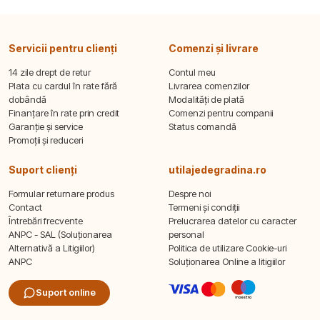
Servicii pentru clienți
Comenzi și livrare
14 zile drept de retur
Contul meu
Plata cu cardul în rate fără
Livrarea comenzilor
dobândă
Modalități de plată
Finanțare în rate prin credit
Comenzi pentru companii
Garanție și service
Status comandă
Promoții și reduceri
Suport clienți
utilajedegradina.ro
Formular returnare produs
Despre noi
Contact
Termeni și condiții
Întrebări frecvente
Prelucrarea datelor cu caracter
ANPC - SAL (Soluționarea
personal
Alternativă a Litigiilor)
Politica de utilizare Cookie-uri
ANPC
Soluționarea Online a litigiilor
Suport online