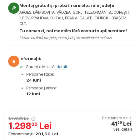
Montaj gratuit și probă în următoarele județe:
ARGEȘ, DÂMBOVIȚA, VÂLCEA, GORJ, TELEORMAN, BUCUREȘTI,
ILFOV, PRAHOVA, BUZĂU, BRĂILA, GALAȚI, GIURGIU, BRAȘOV,
OLT.
Tu comanzi, noi montăm fără costuri suplimentare!
Livrare cu flotă proprie pentru județele menționate mai sus.
Informații:
✓
Garanție inclusă:
detalii
Persoane fizice:
24 luni
Persoane juridice:
12 luni
1.499,00 Lei
Rate lunare de la
41
Lei
1.298
Lei
20
00
vezi detalii
Economisești:
201,00 Lei