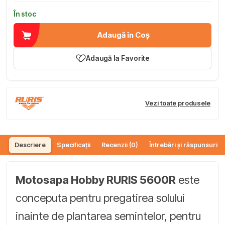
În stoc
Adaugă în Coș
Adaugă la Favorite
Vezi toate produsele
Descriere
Specificații
Recenzii (0)
Întrebări și răspunsuri (
Motosapa Hobby RURIS 5600R
este
conceputa pentru pregatirea solului
inainte de plantarea semintelor, pentru