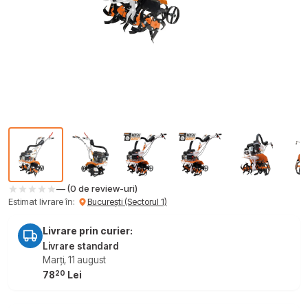
— (0 de review-uri)
Estimat livrare în:
București (Sectorul 1)
Livrare prin curier:
Livrare standard
Marți, 11 august
20
78
Lei