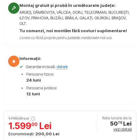
Montaj gratuit și probă în următoarele județe:
ARGEȘ, DÂMBOVIȚA, VÂLCEA, GORJ, TELEORMAN, BUCUREȘTI,
ILFOV, PRAHOVA, BUZĂU, BRĂILA, GALAȚI, GIURGIU, BRAȘOV,
OLT.
Tu comanzi, noi montăm fără costuri suplimentare!
Livrare cu flotă proprie pentru județele menționate mai sus.
Informații:
✓
Garanție inclusă:
detalii
Persoane fizice:
24 luni
Persoane juridice:
12 luni
1.799,00 Lei
Rate lunare de la
50
Lei
1.599
Lei
75
00
vezi detalii
Economisești:
200,00 Lei