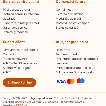
Servicii pentru clienți
Comenzi și livrare
14 zile drept de retur
Contul meu
Plata cu cardul în rate fără
Livrarea comenzilor
dobândă
Modalități de plată
Finanțare în rate prin credit
Comenzi pentru companii
Garanție și service
Status comandă
Promoții și reduceri
Suport clienți
utilajedegradina.ro
Formular returnare produs
Despre noi
Contact
Termeni și condiții
Întrebări frecvente
Prelucrarea datelor cu caracter
ANPC - SAL (Soluționarea
personal
Alternativă a Litigiilor)
Politica de utilizare Cookie-uri
ANPC
Soluționarea Online a litigiilor
Suport online
Copyright © 2017 - 2026
Utilajedegradina.ro
- SC Contact Top Service SRL | Sediu social:
Com.Albota, Sat Albota nr 238, Jud Arges | CUI: 30696452 | Reg. Com.: j03/1326/2012.
Dezvoltat de
AIROD.ro