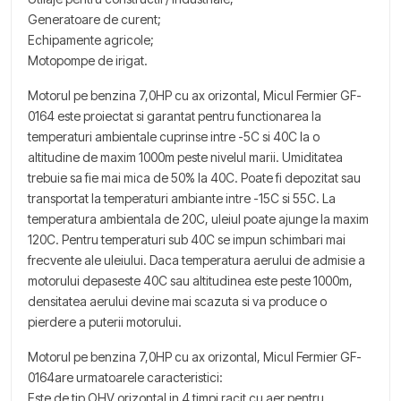
Generatoare de curent;
Echipamente agricole;
Motopompe de irigat.
Motorul pe benzina 7,0HP cu ax orizontal, Micul Fermier GF-
0164 este proiectat si garantat pentru functionarea la
temperaturi ambientale cuprinse intre -5C si 40C la o
altitudine de maxim 1000m peste nivelul marii. Umiditatea
trebuie sa fie mai mica de 50% la 40C. Poate fi depozitat sau
transportat la temperaturi ambiante intre -15C si 55C. La
temperatura ambientala de 20C, uleiul poate ajunge la maxim
120C. Pentru temperaturi sub 40C se impun schimbari mai
frecvente ale uleiului. Daca temperatura aerului de admisie a
motorului depaseste 40C sau altitudinea este peste 1000m,
densitatea aerului devine mai scazuta si va produce o
pierdere a puterii motorului.
Motorul pe benzina 7,0HP cu ax orizontal, Micul Fermier GF-
0164are urmatoarele caracteristici:
Este de tip OHV orizontal in 4 timpi racit cu aer pentru