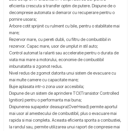
eficienta crescuta si transfer optim de putere. Dispune de o
decompresie automata si demaror cu recuperare pentru o
pornire usoara;
Arbore cotit sprijinit cu rulment cu bile, pentru o stabilitate mai
mare;
Rezervor mare, cu pereti dubli, cu filtru de combustibil in
rezervor. Capac mare, usor de umplut in stil auto;
Control automat la ralanti sau acceleratie pentru o durata de
viata mai mare a motorului, economie de combustibil
imbunatatita si zgomot redus.
Nivel redus de zgomot datorita unui sistem de evacuare cu
mai multe camere cu capacitate mare;
Bujie aplasata intr-o zona usor accesibila;
Dispune de un sistem de aprindere TCI(Transistor Controlled
Ignition) pentru o performanta mai buna;
Dispunerea supapelor deasupra(OverHead) permite aportul
mai usor al amestecului de combustibil, plus o evacuare mai
rapida si mai completa. Aceasta eficienta sporita a combustiei,
la randul sau, permite utilizarea unui raport de compresie mai