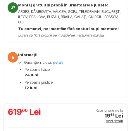
Montaj gratuit și probă în următoarele județe:
ARGEȘ, DÂMBOVIȚA, VÂLCEA, GORJ, TELEORMAN, BUCUREȘTI,
ILFOV, PRAHOVA, BUZĂU, BRĂILA, GALAȚI, GIURGIU, BRAȘOV,
OLT.
Tu comanzi, noi montăm fără costuri suplimentare!
Livrare cu flotă proprie pentru județele menționate mai sus.
Informații:
✓
Garanție inclusă:
detalii
Persoane fizice:
24 luni
Persoane juridice:
12 luni
619
Lei
00
Rate lunare de la
19
Lei
64
vezi detalii