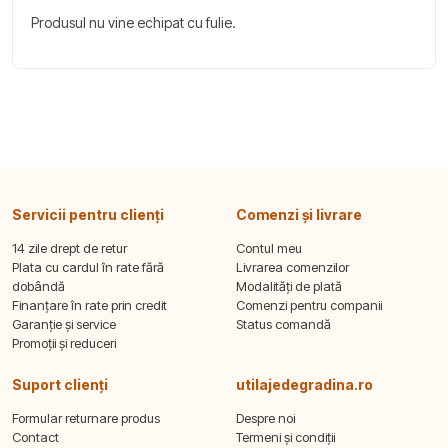
Produsul nu vine echipat cu fulie.
Servicii pentru clienți
Comenzi și livrare
14 zile drept de retur
Contul meu
Plata cu cardul în rate fără
Livrarea comenzilor
dobândă
Modalități de plată
Finanțare în rate prin credit
Comenzi pentru companii
Garanție și service
Status comandă
Promoții și reduceri
Suport clienți
utilajedegradina.ro
Formular returnare produs
Despre noi
Contact
Termeni și condiții