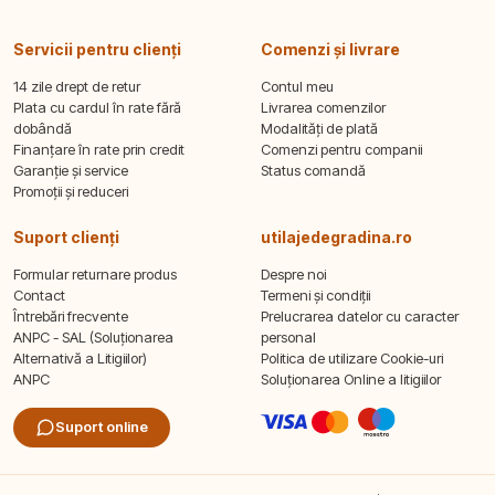
Servicii pentru clienți
Comenzi și livrare
14 zile drept de retur
Contul meu
Plata cu cardul în rate fără
Livrarea comenzilor
dobândă
Modalități de plată
Finanțare în rate prin credit
Comenzi pentru companii
Garanție și service
Status comandă
Promoții și reduceri
Suport clienți
utilajedegradina.ro
Formular returnare produs
Despre noi
Contact
Termeni și condiții
Întrebări frecvente
Prelucrarea datelor cu caracter
ANPC - SAL (Soluționarea
personal
Alternativă a Litigiilor)
Politica de utilizare Cookie-uri
ANPC
Soluționarea Online a litigiilor
Suport online