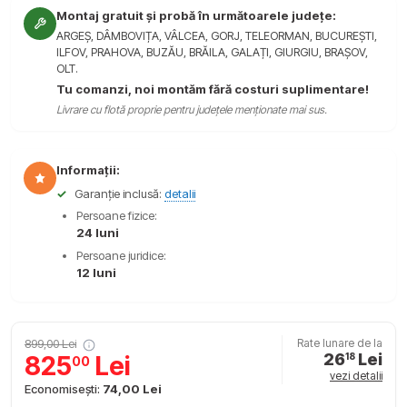
Montaj gratuit și probă în următoarele județe:
ARGEȘ, DÂMBOVIȚA, VÂLCEA, GORJ, TELEORMAN, BUCUREȘTI,
ILFOV, PRAHOVA, BUZĂU, BRĂILA, GALAȚI, GIURGIU, BRAȘOV,
OLT.
Tu comanzi, noi montăm fără costuri suplimentare!
Livrare cu flotă proprie pentru județele menționate mai sus.
Informații:
✓
Garanție inclusă:
detalii
Persoane fizice:
24 luni
Persoane juridice:
12 luni
899,00 Lei
Rate lunare de la
26
Lei
825
Lei
18
00
vezi detalii
Economisești:
74,00 Lei