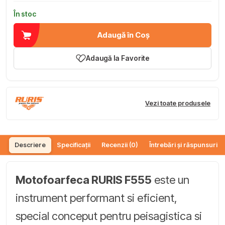
În stoc
Adaugă în Coș
Adaugă la Favorite
Vezi toate produsele
Descriere
Specificații
Recenzii (0)
Întrebări și răspunsuri (
Motofoarfeca RURIS F555
este un
instrument performant si eficient,
special conceput pentru peisagistica si