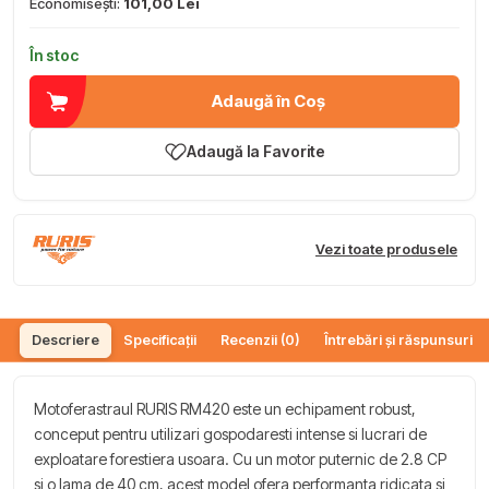
Economisești:
101,00 Lei
În stoc
Adaugă în Coș
Adaugă la Favorite
Vezi toate produsele
Descriere
Specificații
Recenzii (0)
Întrebări și răspunsuri (
Motoferastraul RURIS RM420 este un echipament robust,
conceput pentru utilizari gospodaresti intense si lucrari de
exploatare forestiera usoara. Cu un motor puternic de 2.8 CP
si o lama de 40 cm, acest model ofera performanta ridicata si