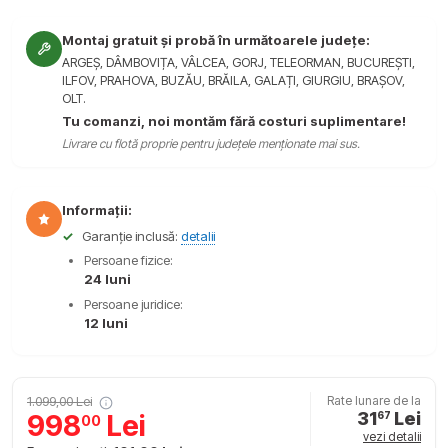
Montaj gratuit și probă în următoarele județe:
ARGEȘ, DÂMBOVIȚA, VÂLCEA, GORJ, TELEORMAN, BUCUREȘTI,
ILFOV, PRAHOVA, BUZĂU, BRĂILA, GALAȚI, GIURGIU, BRAȘOV,
OLT.
Tu comanzi, noi montăm fără costuri suplimentare!
Livrare cu flotă proprie pentru județele menționate mai sus.
Informații:
✓
Garanție inclusă:
detalii
Persoane fizice:
24 luni
Persoane juridice:
12 luni
1.099,00 Lei
Rate lunare de la
31
Lei
998
Lei
67
00
vezi detalii