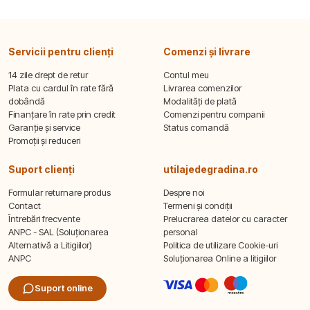
Servicii pentru clienți
Comenzi și livrare
14 zile drept de retur
Contul meu
Plata cu cardul în rate fără
Livrarea comenzilor
dobândă
Modalități de plată
Finanțare în rate prin credit
Comenzi pentru companii
Garanție și service
Status comandă
Promoții și reduceri
Suport clienți
utilajedegradina.ro
Formular returnare produs
Despre noi
Contact
Termeni și condiții
Întrebări frecvente
Prelucrarea datelor cu caracter
ANPC - SAL (Soluționarea
personal
Alternativă a Litigiilor)
Politica de utilizare Cookie-uri
ANPC
Soluționarea Online a litigiilor
Suport online