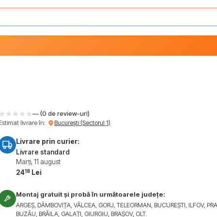
— (0 de review-uri)
Estimat livrare în:
București (Sectorul 1)
Livrare prin curier:
Livrare standard
Marți, 11 august
18
24
Lei
Montaj gratuit și probă în următoarele județe:
ARGEȘ, DÂMBOVIȚA, VÂLCEA, GORJ, TELEORMAN, BUCUREȘTI, ILFOV, PR
BUZĂU, BRĂILA, GALAȚI, GIURGIU, BRAȘOV, OLT.