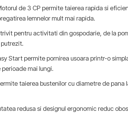
otorul de 3 CP permite taierea rapida si eficie
pregatirea lemnelor mult mai rapida.
rivit pentru activitati din gospodarie, de la pom
 putrezit.
sy Start permite pornirea usoara printr-o simpl
e perioade mai lungi.
ermite taierea bustenilor cu diametre de pana la
tatea redusa si designul ergonomic reduc obose