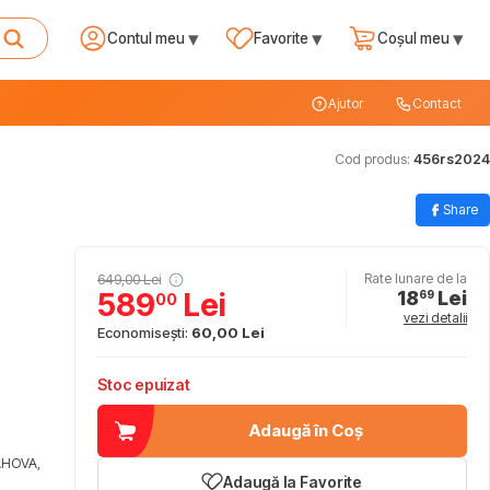
▾
▾
▾
Contul meu
Favorite
Coșul meu
Ajutor
Contact
Cod produs:
456rs2024
Share
649,00 Lei
Rate lunare de la
18
Lei
589
Lei
69
00
vezi detalii
Economisești:
60,00 Lei
Stoc epuizat
Adaugă în Coș
AHOVA,
Adaugă la Favorite