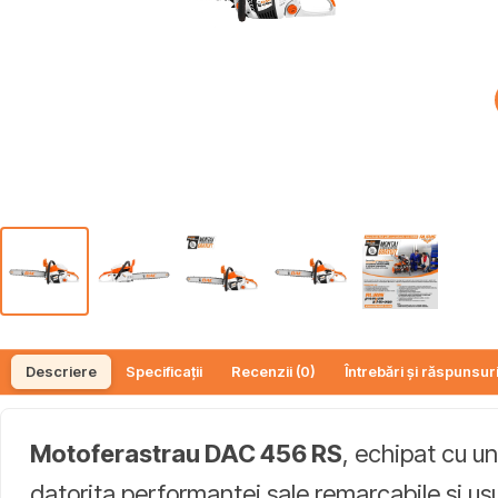
Descriere
Specificații
Recenzii (0)
Întrebări și răspunsuri
Motoferastrau DAC 456 RS
, echipat cu un
datorita performantei sale remarcabile si usur