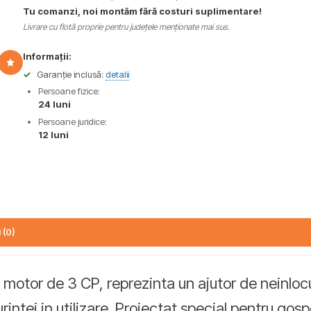
Tu comanzi, noi montăm fără costuri suplimentare!
Livrare cu flotă proprie pentru județele menționate mai sus.
Informații:
✓
Garanție inclusă:
detalii
Persoane fizice:
24 luni
Persoane juridice:
12 luni
 (0)
 motor de 3 CP, reprezinta un ajutor de neinlocui
intei in utilizare. Proiectat special pentru gosp