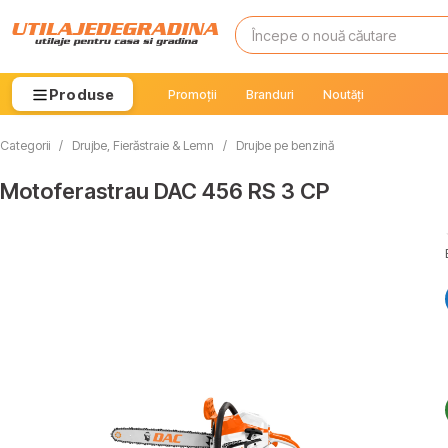
Produse
Promoții
Branduri
Noutăți
Categorii
/
Drujbe, Fierăstraie & Lemn
/
Drujbe pe benzină
Motoferastrau DAC 456 RS 3 CP