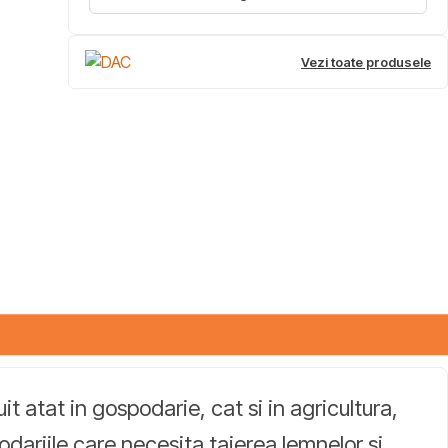
Vezi toate produsele
t atat in gospodarie, cat si in agricultura,
odariile care necesita taierea lemnelor si