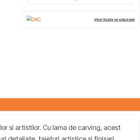
Vezi toate produsele
or si artistilor. Cu lama de carving, acest
detaliate, taieturi artistice si finisari