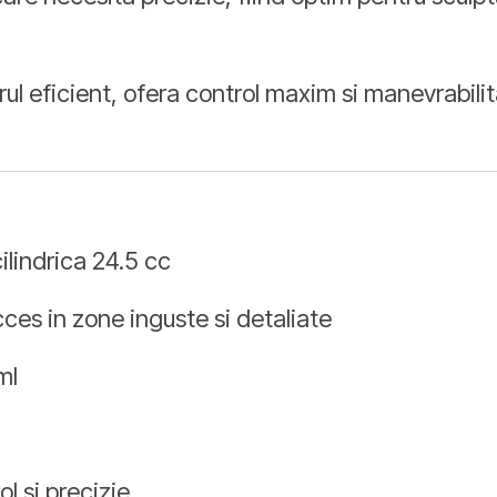
l eficient, ofera control maxim si manevrabilit
ilindrica 24.5 cc
es in zone inguste si detaliate
ml
l si precizie