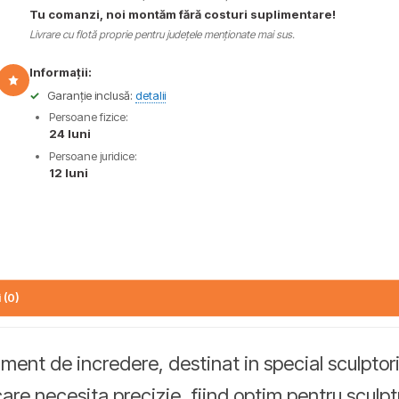
Tu comanzi, noi montăm fără costuri suplimentare!
Livrare cu flotă proprie pentru județele menționate mai sus.
Informații:
✓
Garanție inclusă:
detalii
Persoane fizice:
24 luni
Persoane juridice:
12 luni
 (0)
ment de incredere, destinat in special sculptoril
e necesita precizie, fiind optim pentru sculpturi 