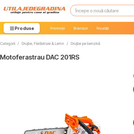
Produse
Promoții
Branduri
Noutăți
Categorii
/
Drujbe, Fierăstraie & Lemn
/
Drujbe pe benzină
Motoferastrau DAC 201RS