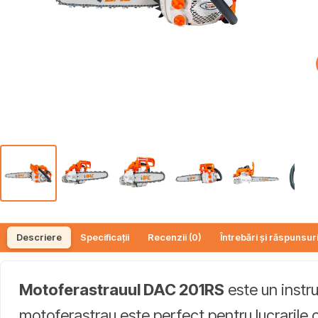
Descriere
Specificații
Recenzii (0)
Întrebări și răspunsuri
Motoferastrauul DAC 201RS
este un instru
motoferastrau este perfect pentru lucrarile car