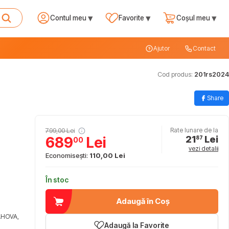
▾
▾
▾
Contul meu
Favorite
Coșul meu
Ajutor
Contact
Cod produs:
201rs2024
Share
799,00 Lei
Rate lunare de la
21
Lei
689
Lei
87
00
vezi detalii
Economisești:
110,00 Lei
În stoc
Adaugă în Coș
AHOVA,
Adaugă la Favorite