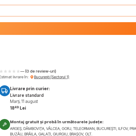
— (0 de review-uri)
Estimat livrare în:
București (Sectorul 1)
Livrare prin curier:
Livrare standard
Marți, 11 august
49
18
Lei
Montaj gratuit și probă în următoarele județe:
ARGEȘ, DÂMBOVIȚA, VÂLCEA, GORJ, TELEORMAN, BUCUREȘTI, ILFOV, PR
BUZĂU, BRĂILA, GALAȚI, GIURGIU, BRAȘOV, OLT.