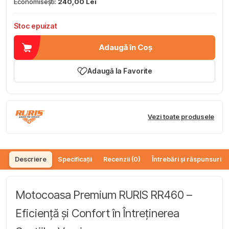
Economisești:
240,00 Lei
Stoc epuizat
Adaugă în Coș
Adaugă la Favorite
Vezi toate produsele
Descriere
Specificații
Recenzii (0)
Întrebări și răspunsuri (
Motocoasa Premium RURIS RR460 –
Eficiență și Confort în Întreținerea