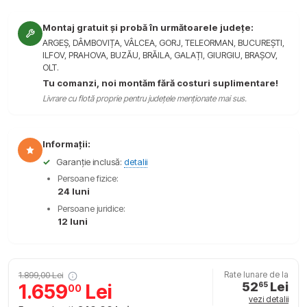
Montaj gratuit și probă în următoarele județe:
ARGEȘ, DÂMBOVIȚA, VÂLCEA, GORJ, TELEORMAN, BUCUREȘTI,
ILFOV, PRAHOVA, BUZĂU, BRĂILA, GALAȚI, GIURGIU, BRAȘOV,
OLT.
Tu comanzi, noi montăm fără costuri suplimentare!
Livrare cu flotă proprie pentru județele menționate mai sus.
Informații:
✓
Garanție inclusă:
detalii
Persoane fizice:
24 luni
Persoane juridice:
12 luni
1.899,00 Lei
Rate lunare de la
52
Lei
1.659
Lei
65
00
vezi detalii