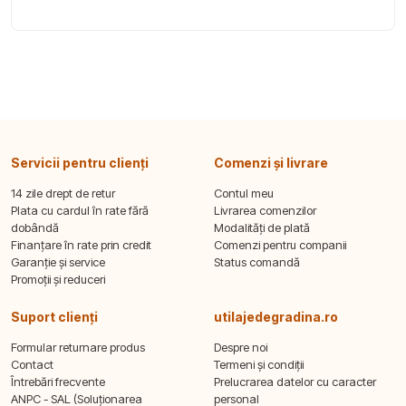
Servicii pentru clienți
Comenzi și livrare
14 zile drept de retur
Contul meu
Plata cu cardul în rate fără
Livrarea comenzilor
dobândă
Modalități de plată
Finanțare în rate prin credit
Comenzi pentru companii
Garanție și service
Status comandă
Promoții și reduceri
Suport clienți
utilajedegradina.ro
Formular returnare produs
Despre noi
Contact
Termeni și condiții
Întrebări frecvente
Prelucrarea datelor cu caracter
ANPC - SAL (Soluționarea
personal