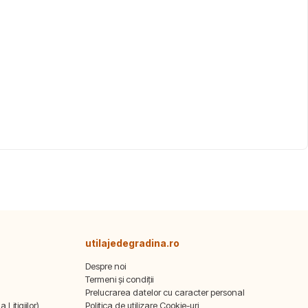
utilajedegradina.ro
Despre noi
Termeni și condiții
Prelucrarea datelor cu caracter personal
Litigiilor)
Politica de utilizare Cookie-uri