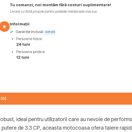
Tu comanzi, noi montăm fără costuri suplimentare!
Livrare cu flotă proprie pentru județele menționate mai sus.
Informații:
✓
Garanție inclusă:
detalii
Persoane fizice:
24 luni
Persoane juridice:
12 luni
 (0)
robust, ideal pentru utilizatorii care au nevoie de performa
putere de 3.3 CP, aceasta motocoasa ofera taiere rapida si 