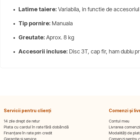
Latime taiere:
Variabila, in functie de accesoriul 
Tip pornire:
Manuala
Greutate:
Aprox. 8 kg
Accesorii incluse:
Disc 3T, cap fir, ham dublu p
Servicii pentru clienți
Comenzi și liv
14 zile drept de retur
Contul meu
Plata cu cardul în rate fără dobândă
Livrarea comenzi
Finanțare în rate prin credit
Modalități de pla
Garanție și service
Comenzi pentru 