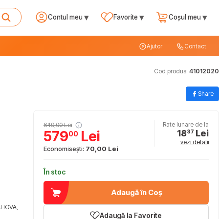
▾
▾
▾
Contul meu
Favorite
Coșul meu
Ajutor
Contact
Cod produs:
41012020
Share
649,00 Lei
Rate lunare de la
18
Lei
579
Lei
37
00
vezi detalii
Economisești:
70,00 Lei
În stoc
Adaugă în Coș
AHOVA,
Adaugă la Favorite