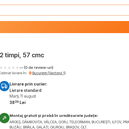
2 timpi, 57 cmc
— (0 de review-uri)
Estimat livrare în:
București (Sectorul 1)
Livrare prin curier:
Livrare standard
Marți, 11 august
39
38
Lei
Montaj gratuit și probă în următoarele județe:
ARGEȘ, DÂMBOVIȚA, VÂLCEA, GORJ, TELEORMAN, BUCUREȘTI, ILFOV, PR
BUZĂU, BRĂILA, GALAȚI, GIURGIU, BRAȘOV, OLT.