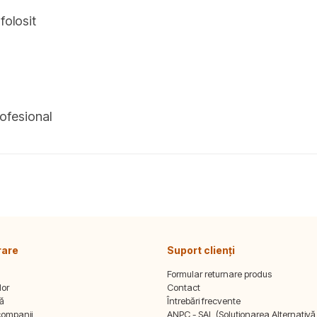
folosit
rofesional
rare
Suport clienți
Formular returnare produs
lor
Contact
tă
Întrebări frecvente
companii
ANPC - SAL (Soluționarea Alternativă a 