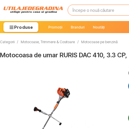
Produse
Promoții
Branduri
Noutăți
Categorii
/
Motocoase, Trimmere & Cositoare
/
Motocoase pe benzină
Motocoasa de umar RURIS DAC 410, 3.3 CP, 