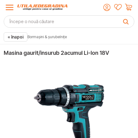
« înapoi
Bormașini & șurubelnițe
Masina gaurit/insurub 2acumul Li-Ion 18V