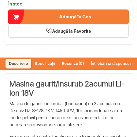
În stoc
Adaugă în Coș
Adaugă la Favorite
Descriere
Specificații
Recenzii (0)
Întrebări și răspunsuri (
Masina gaurit/insurub 2acumul Li-
Ion 18V
Masina de gaurit si insurubat (bormasina) cu 2 acumulatori
Detoolz DZ-SE128, 18 V, 1450 RPM, 10 mm mandrina este un
model potrivit pentru lucrari de dimensiuni medii si mici
necesare in gospodarie sau in ateliere.
Este proiectata pentru functionarea la temperaturi ambientale