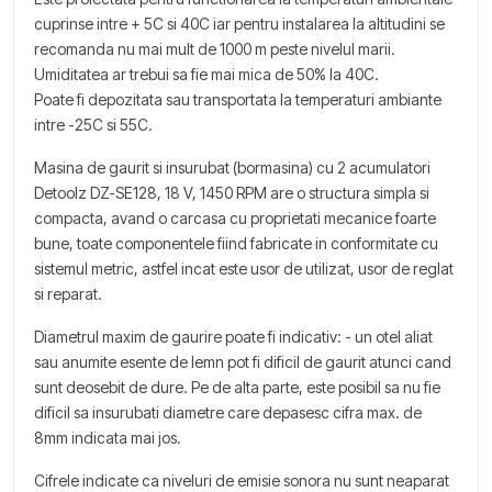
cuprinse intre + 5C si 40C iar pentru instalarea la altitudini se
recomanda nu mai mult de 1000 m peste nivelul marii.
Umiditatea ar trebui sa fie mai mica de 50% la 40C.
Poate fi depozitata sau transportata la temperaturi ambiante
intre -25C si 55C.
Masina de gaurit si insurubat (bormasina) cu 2 acumulatori
Detoolz DZ-SE128, 18 V, 1450 RPM are o structura simpla si
compacta, avand o carcasa cu proprietati mecanice foarte
bune, toate componentele fiind fabricate in conformitate cu
sistemul metric, astfel incat este usor de utilizat, usor de reglat
si reparat.
Diametrul maxim de gaurire poate fi indicativ: - un otel aliat
sau anumite esente de lemn pot fi dificil de gaurit atunci cand
sunt deosebit de dure. Pe de alta parte, este posibil sa nu fie
dificil sa insurubati diametre care depasesc cifra max. de
8mm indicata mai jos.
Cifrele indicate ca niveluri de emisie sonora nu sunt neaparat