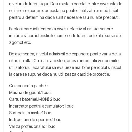
niveluri de lucru sigur. Desi exista o corelatie intre nivelurile de
emisie si expunere, aceasta nu poate fi utilizata tn mod fiabil
pentru a determina daca sunt necesare sau nu alte precautii.
Factorii care influenteaza nivelul efectiv al emisiei sonore
include si caracteristicile camerei de lucru, celelalte surse de
zgomot etc.
De asemenea, nivelul admisibil de expunere poate varia de la
o tara la alta. Cu toate acestea, aceste informatii vor permite
utilizatorului aparatului sa evalueze mai bine pericolul si riscul
la care se supune daca nu utilizeaza casti de protectie.
Componenta pachet:
Masina de gaurit:1 buc
Cartus baterie(LI-ION) 2 buc;
Incarcator pentru acumulator:1 buc
Surubelnita mixta:1 buc
Instructiuni de operare:1 buc
Valiza profesionala: 1 buc