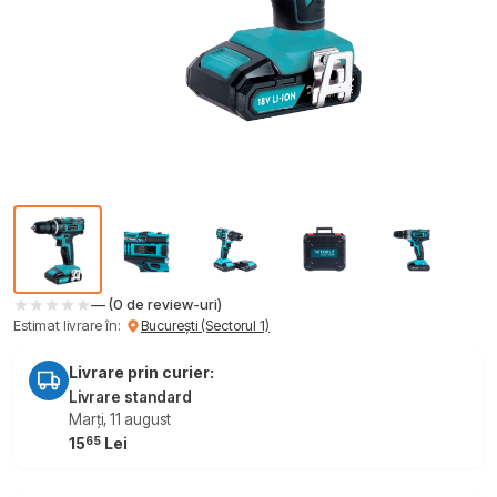
— (0 de review-uri)
Estimat livrare în:
București (Sectorul 1)
Livrare prin curier:
Livrare standard
Marți, 11 august
65
15
Lei