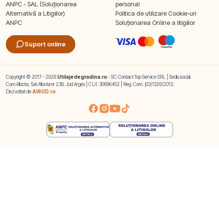
ANPC - SAL (Soluționarea
personal
Alternativă a Litigiilor)
Politica de utilizare Cookie-uri
ANPC
Soluționarea Online a litigiilor
Suport online
Copyright © 2017 - 2026
Utilajedegradina.ro
- SC Contact Top Service SRL | Sediu social:
Com.Albota, Sat Albota nr 238, Jud Arges | CUI: 30696452 | Reg. Com.: j03/1326/2012.
Dezvoltat de
AIROD.ro