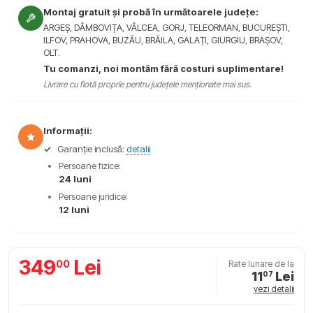
Montaj gratuit și probă în următoarele județe:
ARGEȘ, DÂMBOVIȚA, VÂLCEA, GORJ, TELEORMAN, BUCUREȘTI,
ILFOV, PRAHOVA, BUZĂU, BRĂILA, GALAȚI, GIURGIU, BRAȘOV,
OLT.
Tu comanzi, noi montăm fără costuri suplimentare!
Livrare cu flotă proprie pentru județele menționate mai sus.
Informații:
✓
Garanție inclusă:
detalii
Persoane fizice:
24 luni
Persoane juridice:
12 luni
349
Lei
00
Rate lunare de la
11
Lei
07
vezi detalii