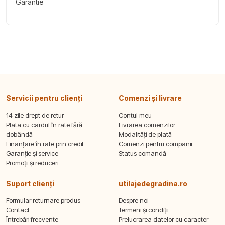
Garantie
Servicii pentru clienți
Comenzi și livrare
14 zile drept de retur
Contul meu
Plata cu cardul în rate fără
Livrarea comenzilor
dobândă
Modalități de plată
Finanțare în rate prin credit
Comenzi pentru companii
Garanție și service
Status comandă
Promoții și reduceri
Suport clienți
utilajedegradina.ro
Formular returnare produs
Despre noi
Contact
Termeni și condiții
Întrebări frecvente
Prelucrarea datelor cu caracter