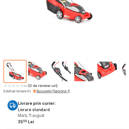
— (0 de review-uri)
Estimat livrare în:
București (Sectorul 1)
Livrare prin curier:
Livrare standard
Marți, 11 august
55
35
Lei