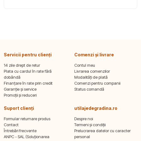
Servicii pentru clienți
Comenzi și livrare
14 zile drept de retur
Contul meu
Plata cu cardul în rate fără
Livrarea comenzilor
dobândă
Modalități de plată
Finanțare în rate prin credit
Comenzi pentru companii
Garanție și service
Status comandă
Promoții și reduceri
Suport clienți
utilajedegradina.ro
Formular returnare produs
Despre noi
Contact
Termeni și condiții
Întrebări frecvente
Prelucrarea datelor cu caracter
ANPC - SAL (Soluționarea
personal