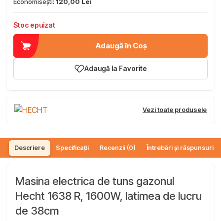
Economisești:
120,00 Lei
Stoc epuizat
Adaugă în Coș
Adaugă la Favorite
Vezi toate produsele
Descriere
Specificații
Recenzii (0)
Întrebări și răspunsuri (
Masina electrica de tuns gazonul
Hecht 1638 R, 1600W, latimea de lucru
de 38cm