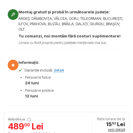
Montaj gratuit și probă în următoarele județe:
ARGEȘ, DÂMBOVIȚA, VÂLCEA, GORJ, TELEORMAN, BUCUREȘTI,
ILFOV, PRAHOVA, BUZĂU, BRĂILA, GALAȚI, GIURGIU, BRAȘOV,
OLT.
Tu comanzi, noi montăm fără costuri suplimentare!
Livrare cu flotă proprie pentru județele menționate mai sus.
Informații:
✓
Garanție inclusă:
detalii
Persoane fizice:
24 luni
Persoane juridice:
12 luni
609,00 Lei
Rate lunare de la
15
Lei
489
Lei
52
00
vezi detalii