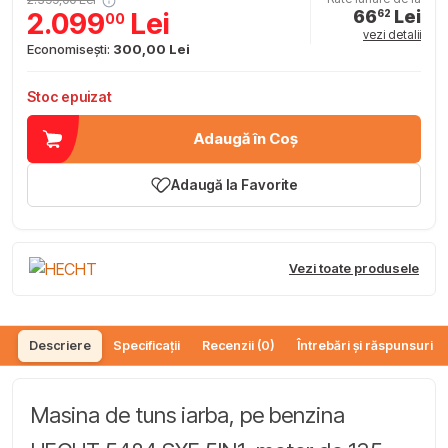
66
Lei
2.099
Lei
62
00
vezi detalii
Economisești:
300,00 Lei
Stoc epuizat
Adaugă în Coș
Adaugă la Favorite
Vezi toate produsele
Descriere
Specificații
Recenzii (0)
Întrebări și răspunsuri (
Masina de tuns iarba, pe benzina