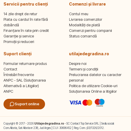
Servicii pentru clienți
Comenzi și livrare
14 zile drept de retur
Contul meu
Plata cu cardul în rate fără
Livrarea comenzilor
dobândă
Modalități de plată
Finanțare în rate prin credit
Comenzi pentru companii
Garanție și service
Status comandă
Promoții și reduceri
Suport clienți
utilajedegradina.ro
Formular returnare produs
Despre noi
Contact
Termeni și condiții
Întrebări frecvente
Prelucrarea datelor cu caracter
ANPC - SAL (Soluționarea
personal
Alternativă a Litigiilor)
Politica de utilizare Cookie-uri
ANPC
Soluționarea Online a litigiilor
Suport online
Copyright © 2017 - 2026
Utilajedegradina.ro
- SC Contact Top Service SRL | Sediu social:
Com.Albota, Sat Albota nr 238, Jud Arges | CUI: 30696452 | Reg. Com.: j03/1326/2012.