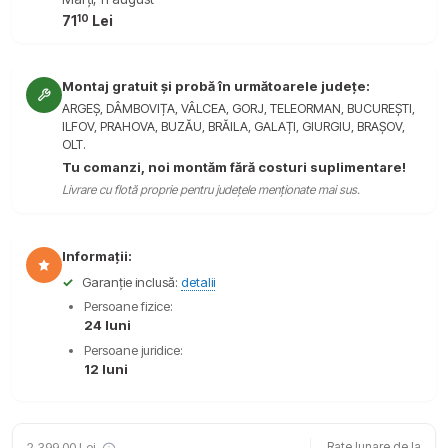
10
71
Lei
Montaj gratuit și probă în următoarele județe:
ARGEȘ, DÂMBOVIȚA, VÂLCEA, GORJ, TELEORMAN, BUCUREȘTI,
ILFOV, PRAHOVA, BUZĂU, BRĂILA, GALAȚI, GIURGIU, BRAȘOV,
OLT.
Tu comanzi, noi montăm fără costuri suplimentare!
Livrare cu flotă proprie pentru județele menționate mai sus.
Informații:
✓
Garanție inclusă:
detalii
Persoane fizice:
24 luni
Persoane juridice:
12 luni
2.399,00 Lei
Rate lunare de la