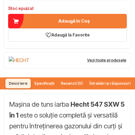
Stoc epuizat
Adaugă în Coș
Adaugă la Favorite
Vezi toate produsele
Descriere
Specificații
Recenzii (0)
Întrebări și răspunsuri (
Mașina de tuns iarba
Hecht 547 SXW 5
în 1
este o soluție completă și versatilă
pentru întreținerea gazonului din curți și