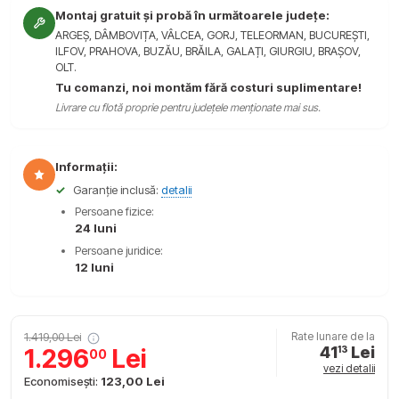
Montaj gratuit și probă în următoarele județe:
ARGEȘ, DÂMBOVIȚA, VÂLCEA, GORJ, TELEORMAN, BUCUREȘTI,
ILFOV, PRAHOVA, BUZĂU, BRĂILA, GALAȚI, GIURGIU, BRAȘOV,
OLT.
Tu comanzi, noi montăm fără costuri suplimentare!
Livrare cu flotă proprie pentru județele menționate mai sus.
Informații:
✓
Garanție inclusă:
detalii
Persoane fizice:
24 luni
Persoane juridice:
12 luni
1.419,00 Lei
Rate lunare de la
41
Lei
1.296
Lei
13
00
vezi detalii
Economisești:
123,00 Lei