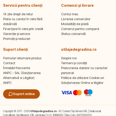
Servicii pentru clienți
Comenzi și livrare
14 zile drept de retur
Contul meu
Plata cu cardul în rate fără
Livrarea comenzilor
dobândă
Modalități de plată
Finanțare în rate prin credit
Comenzi pentru companii
Garanție și service
Status comandă
Promoții și reduceri
Suport clienți
utilajedegradina.ro
Formular returnare produs
Despre noi
Contact
Termeni și condiții
Întrebări frecvente
Prelucrarea datelor cu caracter
ANPC - SAL (Soluționarea
personal
Alternativă a Litigiilor)
Politica de utilizare Cookie-uri
ANPC
Soluționarea Online a litigiilor
Suport online
Copyright © 2017 - 2026
Utilajedegradina.ro
- SC Contact Top Service SRL | Sediu social:
Com.Albota, Sat Albota nr 238, Jud Arges | CUI: 30696452 | Reg. Com.: j03/1326/2012.