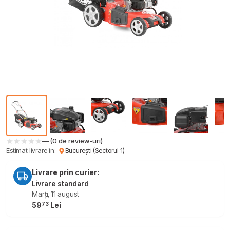
— (0 de review-uri)
Estimat livrare în:
București (Sectorul 1)
Livrare prin curier:
Livrare standard
Marți, 11 august
73
59
Lei