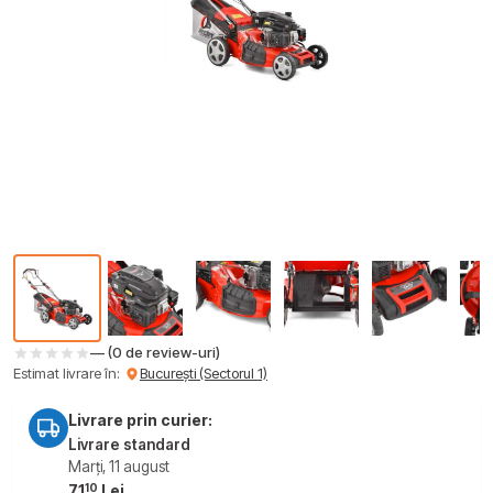
— (0 de review-uri)
Estimat livrare în:
București (Sectorul 1)
Livrare prin curier:
Livrare standard
Marți, 11 august
10
71
Lei