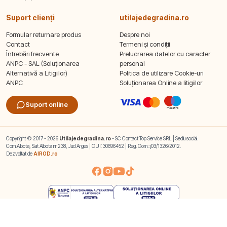
Suport clienți
utilajedegradina.ro
Formular returnare produs
Despre noi
Contact
Termeni și condiții
Întrebări frecvente
Prelucrarea datelor cu caracter
ANPC - SAL (Soluționarea
personal
Alternativă a Litigiilor)
Politica de utilizare Cookie-uri
ANPC
Soluționarea Online a litigiilor
Suport online
Copyright © 2017 - 2026
Utilajedegradina.ro
- SC Contact Top Service SRL | Sediu social:
Com.Albota, Sat Albota nr 238, Jud Arges | CUI: 30696452 | Reg. Com.: j03/1326/2012.
Dezvoltat de
AIROD.ro