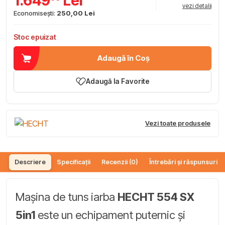
1.649
Lei
vezi detalii
Economisești:
250,00 Lei
Stoc epuizat
Adaugă în Coș
Adaugă la Favorite
Vezi toate produsele
Descriere
Specificații
Recenzii (0)
Întrebări și răspunsuri (
Mașina de tuns iarba
HECHT 554 SX
5in1
este un echipament puternic și