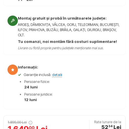
Montaj gratuit și probă în următoarele județe:
ARGEȘ, DÂMBOVIȚA, VÂLCEA, GORJ, TELEORMAN, BUCUREȘTI,
ILFOV, PRAHOVA, BUZĂU, BRĂILA, GALAȚI, GIURGIU, BRAȘOV,
OLT.
Tu comanzi, noi montăm fără costuri suplimentare!
Livrare cu flotă proprie pentru județele menționate mai sus.
Informații:
✓
Garanție inclusă:
detalii
Persoane fizice:
24 luni
Persoane juridice:
12 luni
1.899,00 Lei
Rate lunare de la
52
Lei
34
00