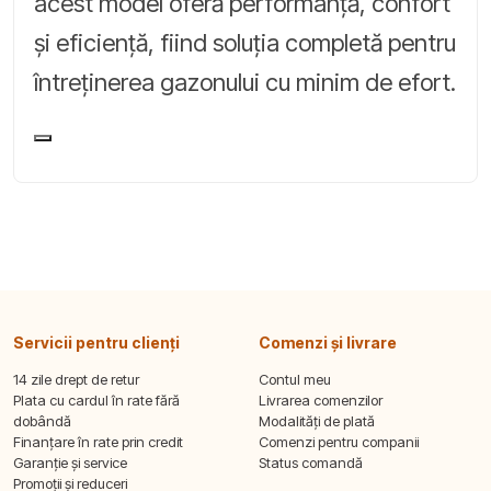
acest model oferă performanță, confort
și eficiență, fiind soluția completă pentru
întreținerea gazonului cu minim de efort.
Servicii pentru clienți
Comenzi și livrare
14 zile drept de retur
Contul meu
Plata cu cardul în rate fără
Livrarea comenzilor
dobândă
Modalități de plată
Finanțare în rate prin credit
Comenzi pentru companii
Garanție și service
Status comandă
Promoții și reduceri