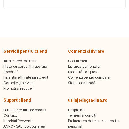
Servicii pentru clienți
Comenzi și livrare
14 zile drept de retur
Contul meu
Plata cu cardul în rate fără
Livrarea comenzilor
dobândă
Modalități de plată
Finanțare în rate prin credit
Comenzi pentru companii
Garanție și service
Status comandă
Promoții și reduceri
Suport clienți
utilajedegradina.ro
Formular returnare produs
Despre noi
Contact
Termeni și condiții
Întrebări frecvente
Prelucrarea datelor cu caracter
ANPC - SAL (Soluționarea
personal