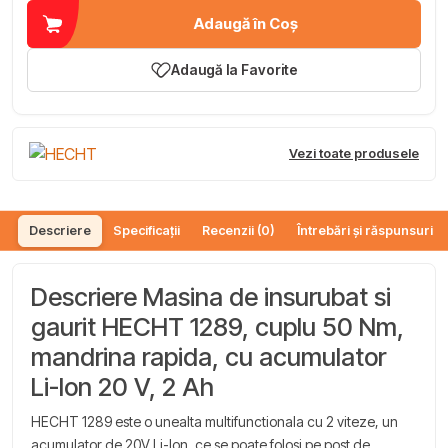
Adaugă în Coș
Adaugă la Favorite
Vezi toate produsele
Descriere
Specificații
Recenzii (0)
Întrebări și răspunsuri (
Descriere Masina de insurubat si
gaurit HECHT 1289, cuplu 50 Nm,
mandrina rapida, cu acumulator
Li-Ion 20 V, 2 Ah
HECHT 1289 este o unealta multifunctionala cu 2 viteze, un
acumulator de 20V Li-Ion, ce se poate folosi pe post de