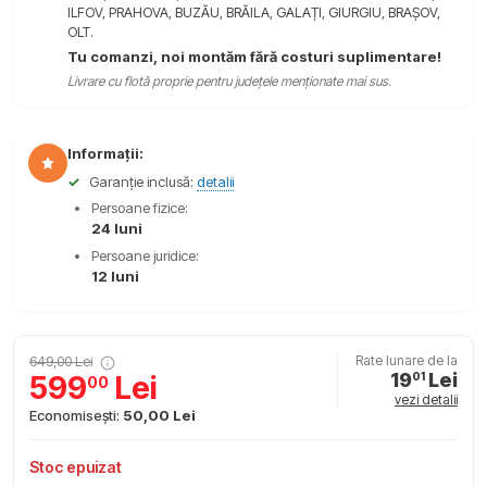
ILFOV, PRAHOVA, BUZĂU, BRĂILA, GALAȚI, GIURGIU, BRAȘOV,
OLT.
Tu comanzi, noi montăm fără costuri suplimentare!
Livrare cu flotă proprie pentru județele menționate mai sus.
Informații:
✓
Garanție inclusă:
detalii
Persoane fizice:
24 luni
Persoane juridice:
12 luni
649,00 Lei
Rate lunare de la
19
Lei
599
Lei
01
00
vezi detalii
Economisești:
50,00 Lei
Stoc epuizat