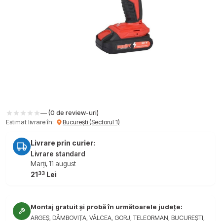
— (0 de review-uri)
Estimat livrare în:
București (Sectorul 1)
Livrare prin curier:
Livrare standard
Marți, 11 august
33
21
Lei
Montaj gratuit și probă în următoarele județe:
ARGEȘ, DÂMBOVIȚA, VÂLCEA, GORJ, TELEORMAN, BUCUREȘTI,