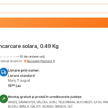
carcare solara, 0.49 Kg
— (0 de review-uri)
Estimat livrare în:
București (Sectorul 1)
Livrare prin curier:
Livrare standard
Marți, 11 august
65
15
Lei
Montaj gratuit și probă în următoarele județe:
ARGEȘ, DÂMBOVIȚA, VÂLCEA, GORJ, TELEORMAN, BUCUREȘTI, ILFOV, PR
BUZĂU, BRĂILA, GALAȚI, GIURGIU, BRAȘOV, OLT.