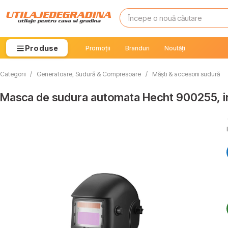
Produse
Promoții
Branduri
Noutăți
Categorii
/
Generatoare, Sudură & Compresoare
/
Măști & accesorii sudură
Masca de sudura automata Hecht 900255, in