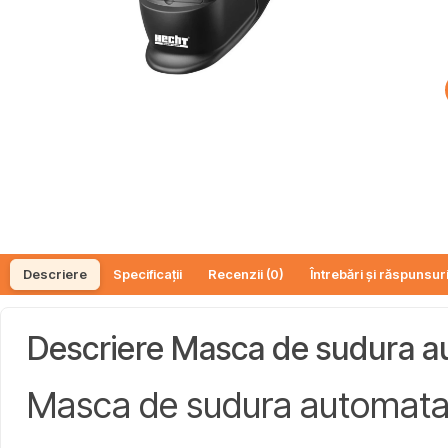
Descriere
Specificații
Recenzii (0)
Întrebări și răspunsuri
Descriere Masca de sudura au
Masca de sudura automata 