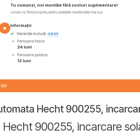
Tu comanzi, noi montăm fără costuri suplimentare!
Livrare cu flotă proprie pentru județele menționate mai sus.
Informații:
✓
Garanție inclusă:
detalii
Persoane fizice:
24 luni
Persoane juridice:
12 luni
 (0)
tomata Hecht 900255, incarcar
Hecht 900255, incarcare sola