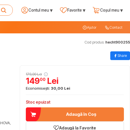
▾
▾
▾
Contul meu
Favorite
Coșul meu
Ajutor
Contact
Cod produs:
hecht900255
Share
179,00 Lei
149
Lei
00
Economisești:
30,00 Lei
Stoc epuizat
Adaugă în Coș
AHOVA,
Adaugă la Favorite