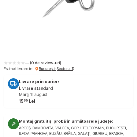
— (0 de review-uri)
Estimat livrare în:
București (Sectorul 1)
Livrare prin curier:
Livrare standard
Marți, 11 august
65
15
Lei
Montaj gratuit și probă în următoarele județe:
ARGEȘ, DÂMBOVIȚA, VÂLCEA, GORJ, TELEORMAN, BUCUREȘTI,
ILFOV, PRAHOVA, BUZĂU, BRĂILA, GALAȚI, GIURGIU, BRAȘOV,