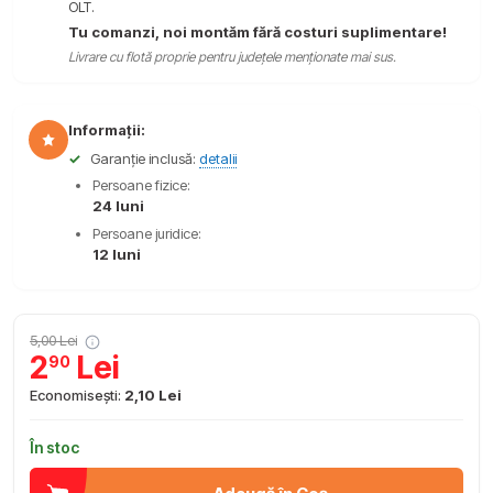
OLT.
Tu comanzi, noi montăm fără costuri suplimentare!
Livrare cu flotă proprie pentru județele menționate mai sus.
Informații:
✓
Garanție inclusă:
detalii
Persoane fizice:
24 luni
Persoane juridice:
12 luni
5,00 Lei
2
Lei
90
Economisești:
2,10 Lei
În stoc