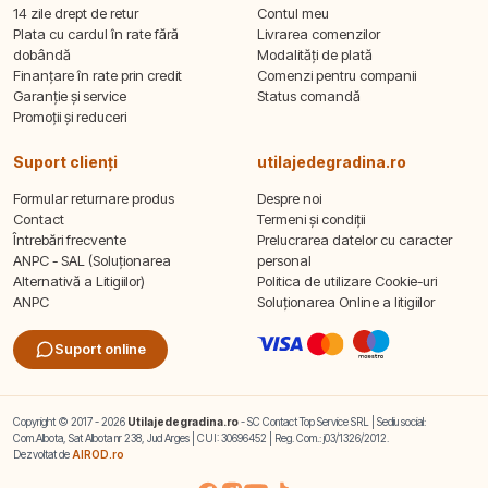
14 zile drept de retur
Contul meu
Plata cu cardul în rate fără
Livrarea comenzilor
dobândă
Modalități de plată
Finanțare în rate prin credit
Comenzi pentru companii
Garanție și service
Status comandă
Promoții și reduceri
Suport clienți
utilajedegradina.ro
Formular returnare produs
Despre noi
Contact
Termeni și condiții
Întrebări frecvente
Prelucrarea datelor cu caracter
ANPC - SAL (Soluționarea
personal
Alternativă a Litigiilor)
Politica de utilizare Cookie-uri
ANPC
Soluționarea Online a litigiilor
Suport online
Copyright © 2017 - 2026
Utilajedegradina.ro
- SC Contact Top Service SRL | Sediu social:
Com.Albota, Sat Albota nr 238, Jud Arges | CUI: 30696452 | Reg. Com.: j03/1326/2012.
Dezvoltat de
AIROD.ro