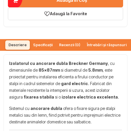
Adaugă în Coș
Adaugă la Favorite
Descriere
Specificații
Recenzii (0)
Întrebări și răspunsuri (
Izolatorul cu ancorare dubla Breckner Germany
, cu
dimensiunile de
85x87mm
si diametrul de
5.8mm
, este
proiectat pentru instalarea eficienta a firului conductor pe
stalpi in cadrul sistemelor de
gard electric
. Fabricat din
materiale rezistente la intemperii si uzura, acest izolator
asigura
fixarea stabila
si o
izolare electrica excelenta
.
Sistemul cu
ancorare dubla
ofera o fixare sigura pe stalpi
metalici sau din lemn, fiind potrivit pentru imprejmuiri electrice
destinate animalelor domestice sau salbatice.