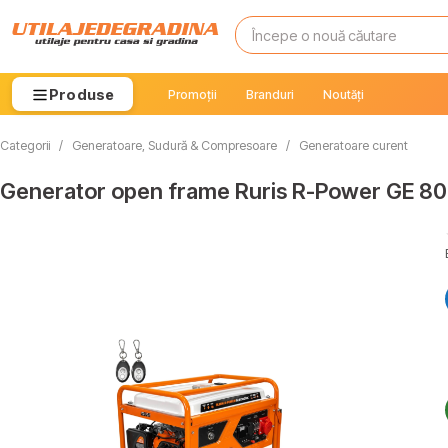
Produse
Promoții
Branduri
Noutăți
Categorii
/
Generatoare, Sudură & Compresoare
/
Generatoare curent
Generator open frame Ruris R-Power GE 8000R