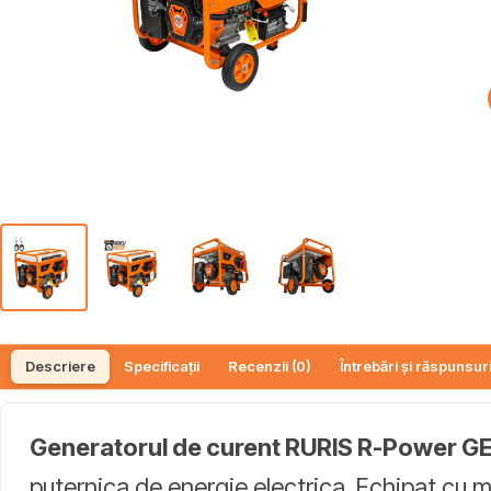
Descriere
Specificații
Recenzii (0)
Întrebări și răspunsuri
Generatorul de curent RURIS R-Power 
puternica de energie electrica. Echipat cu m