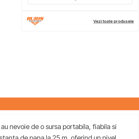
Vezi toate produsele
au nevoie de o sursa portabila, fiabila si
stanta de pana la 25 m, oferind un nivel