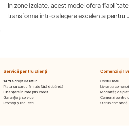
in zone izolate, acest model ofera fiabilitat
transforma intr-o alegere excelenta pentru ut
Servicii pentru clienți
Comenzi și liv
14 zile drept de retur
Contul meu
Plata cu cardul în rate fără dobândă
Livrarea comenzi
Finanțare în rate prin credit
Modalități de pla
Garanție și service
Comenzi pentru 
Promoții și reduceri
Status comandă