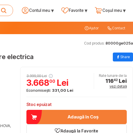
▾
▾
▾
Contul meu
Favorite
Coșul meu
Ajutor
Contact
Cod produs:
80000ge025a
e electrica
Share
3.999,00 Lei
Rate lunare de la
116
Lei
3.668
Lei
42
00
vezi detalii
Economisești:
331,00 Lei
Stoc epuizat
Adaugă în Coș
AHOVA,
Adaugă la Favorite