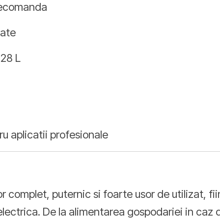
elecomanda
rate
 28 L
ru aplicatii profesionale
plet, puternic si foarte usor de utilizat, fiind
ctrica. De la alimentarea gospodariei in caz de