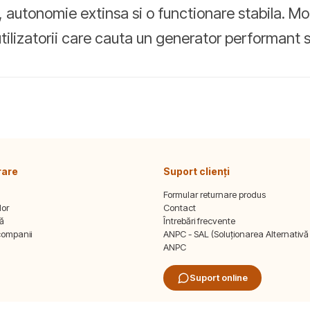
e, autonomie extinsa si o functionare stabila. M
ilizatorii care cauta un generator performant si
rare
Suport clienți
Formular returnare produs
lor
Contact
tă
Întrebări frecvente
companii
ANPC - SAL (Soluționarea Alternativă a 
ANPC
Suport online