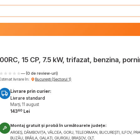
C, 15 CP, 7.5 kW, trifazat, benzina, pornir
— (0 de review-uri)
Estimat livrare în:
București (Sectorul 1)
Livrare prin curier:
Livrare standard
Marți, 11 august
60
143
Lei
Montaj gratuit și probă în următoarele județe:
ARGEȘ, DÂMBOVIȚA, VÂLCEA, GORJ, TELEORMAN, BUCUREȘTI, ILFOV, PR
BUZĂU, BRĂILA, GALAȚI, GIURGIU, BRAȘOV, OLT.