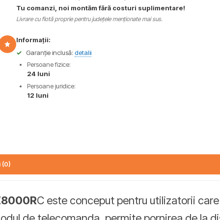
Tu comanzi, noi montăm fără costuri suplimentare!
Livrare cu flotă proprie pentru județele menționate mai sus.
Informații:
✓
Garanție inclusă:
detalii
Persoane fizice:
24 luni
Persoane juridice:
12 luni
 (0)
GE8000R
C este conceput pentru utilizatorii care 
odul de telecomanda, permite pornirea de la di