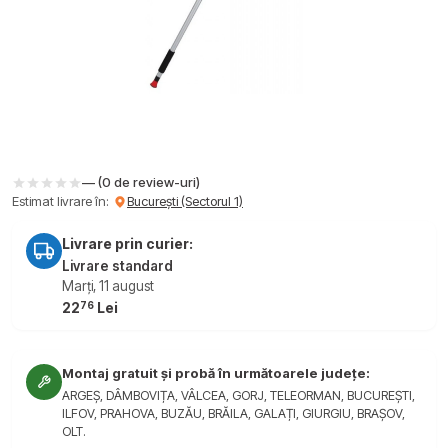
— (0 de review-uri)
Estimat livrare în:
București (Sectorul 1)
Livrare prin curier:
Livrare standard
Marți, 11 august
76
22
Lei
Montaj gratuit și probă în următoarele județe:
ARGEȘ, DÂMBOVIȚA, VÂLCEA, GORJ, TELEORMAN, BUCUREȘTI,
ILFOV, PRAHOVA, BUZĂU, BRĂILA, GALAȚI, GIURGIU, BRAȘOV,
OLT.