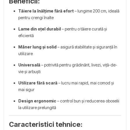
Beneficii:
Tăiere la înălțime fără efort
– lungime 200 cm, ideală
pentru crengi înalte
Lame din oțel durabil
– pentru o tăiere curată și
eficientă
Mâner lung și solid
– asigură stabilitate și siguranță în
utilizare
Universală
– potrivită pentru grădinărit, livezi, viță-de-
vie și arbuști
Utilizare fără scară
– lucru mai rapid, mai comod și
mai sigur
Design ergonomic
– control bun și reducerea oboselii
la utilizare prelungită
Caracteristici tehnice: