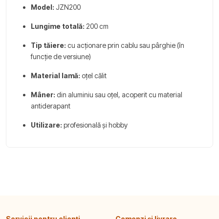
Model:
JZN200
Lungime totală:
200 cm
Tip tăiere:
cu acționare prin cablu sau pârghie (în
funcție de versiune)
Material lamă:
oțel călit
Mâner:
din aluminiu sau oțel, acoperit cu material
antiderapant
Utilizare:
profesională și hobby
Servicii pentru clienți
Comenzi și livrare