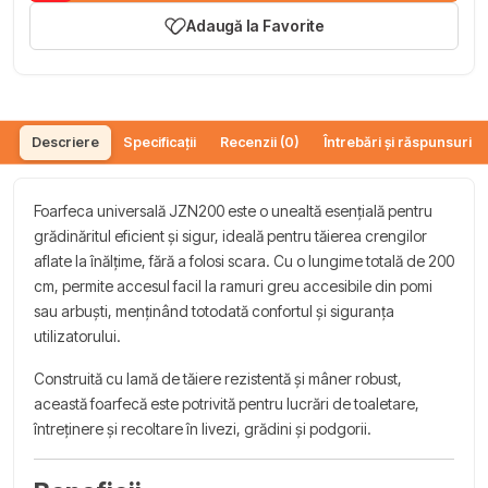
Adaugă la Favorite
Descriere
Specificații
Recenzii (0)
Întrebări și răspunsuri (
Foarfeca universală JZN200 este o unealtă esențială pentru
grădinăritul eficient și sigur, ideală pentru tăierea crengilor
aflate la înălțime, fără a folosi scara. Cu o lungime totală de 200
cm, permite accesul facil la ramuri greu accesibile din pomi
sau arbuști, menținând totodată confortul și siguranța
utilizatorului.
Construită cu lamă de tăiere rezistentă și mâner robust,
această foarfecă este potrivită pentru lucrări de toaletare,
întreținere și recoltare în livezi, grădini și podgorii.