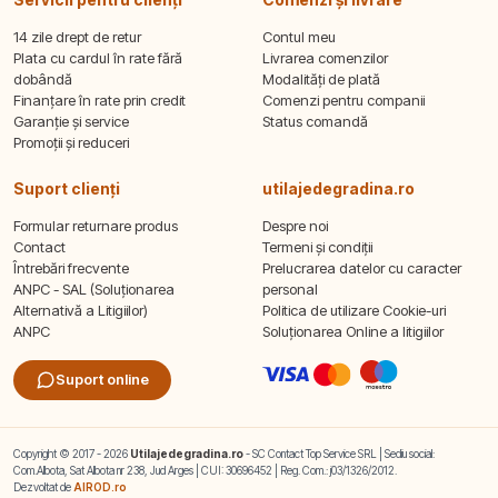
14 zile drept de retur
Contul meu
Plata cu cardul în rate fără
Livrarea comenzilor
dobândă
Modalități de plată
Finanțare în rate prin credit
Comenzi pentru companii
Garanție și service
Status comandă
Promoții și reduceri
Suport clienți
utilajedegradina.ro
Formular returnare produs
Despre noi
Contact
Termeni și condiții
Întrebări frecvente
Prelucrarea datelor cu caracter
ANPC - SAL (Soluționarea
personal
Alternativă a Litigiilor)
Politica de utilizare Cookie-uri
ANPC
Soluționarea Online a litigiilor
Suport online
Copyright © 2017 - 2026
Utilajedegradina.ro
- SC Contact Top Service SRL | Sediu social:
Com.Albota, Sat Albota nr 238, Jud Arges | CUI: 30696452 | Reg. Com.: j03/1326/2012.
Dezvoltat de
AIROD.ro