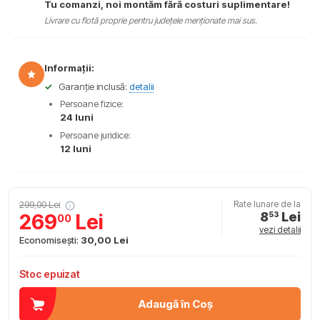
Tu comanzi, noi montăm fără costuri suplimentare!
Livrare cu flotă proprie pentru județele menționate mai sus.
Informații:
✓
Garanție inclusă:
detalii
Persoane fizice:
24 luni
Persoane juridice:
12 luni
299,00 Lei
Rate lunare de la
8
Lei
269
Lei
53
00
vezi detalii
Economisești:
30,00 Lei
Stoc epuizat
Adaugă în Coș