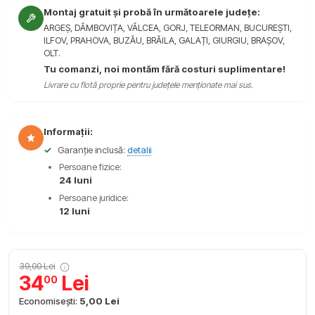
Montaj gratuit și probă în următoarele județe:
ARGEȘ, DÂMBOVIȚA, VÂLCEA, GORJ, TELEORMAN, BUCUREȘTI,
ILFOV, PRAHOVA, BUZĂU, BRĂILA, GALAȚI, GIURGIU, BRAȘOV,
OLT.
Tu comanzi, noi montăm fără costuri suplimentare!
Livrare cu flotă proprie pentru județele menționate mai sus.
Informații:
✓
Garanție inclusă:
detalii
Persoane fizice:
24 luni
Persoane juridice:
12 luni
39,00 Lei
34
Lei
00
Economisești:
5,00 Lei