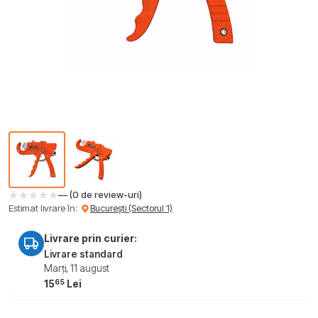
— (0 de review-uri)
Estimat livrare în:
București (Sectorul 1)
Livrare prin curier:
Livrare standard
Marți, 11 august
65
15
Lei