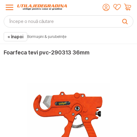
« înapoi
Bormașini & șurubelnițe
Foarfeca tevi pvc-290313 36mm