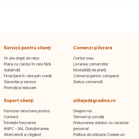
Servicii pentru clienți
Comenzi și livrare
14 zile drept de retur
Contul meu
Plata cu cardul în rate fără
Livrarea comenzilor
dobândă
Modalități de plată
Finanțare în rate prin credit
Comenzi pentru companii
Garanție și service
Status comandă
Promoții și reduceri
Suport clienți
utilajedegradina.ro
Formular returnare produs
Despre noi
Contact
Termeni și condiții
Întrebări frecvente
Prelucrarea datelor cu caracter
ANPC - SAL (Soluționarea
personal
Alternativă a Litigiilor)
Politica de utilizare Cookie-uri