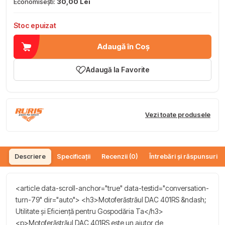
Economisești:
30,00 Lei
Stoc epuizat
Adaugă în Coș
Adaugă la Favorite
Vezi toate produsele
Descriere
Specificații
Recenzii (0)
Întrebări și răspunsuri (
<article data-scroll-anchor="true" data-testid="conversation-
turn-79" dir="auto"> <h3>Motoferăstrăul DAC 401RS &ndash;
Utilitate și Eficiență pentru Gospodăria Ta</h3>
<p>Motoferăstrăul DAC 401RS este un ajutor de