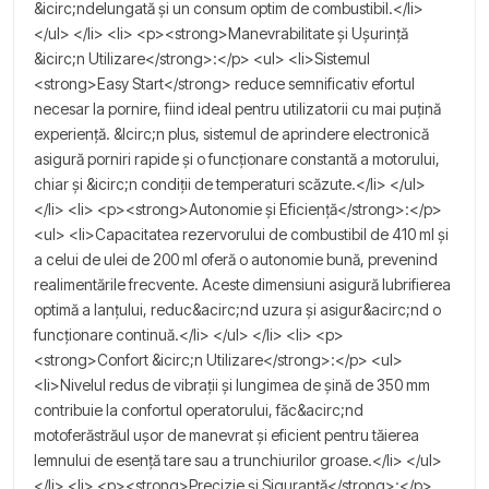
&icirc;ndelungată și un consum optim de combustibil.</li>
</ul> </li> <li> <p><strong>Manevrabilitate și Ușurință
&icirc;n Utilizare</strong>:</p> <ul> <li>Sistemul
<strong>Easy Start</strong> reduce semnificativ efortul
necesar la pornire, fiind ideal pentru utilizatorii cu mai puțină
experiență. &Icirc;n plus, sistemul de aprindere electronică
asigură porniri rapide și o funcționare constantă a motorului,
chiar și &icirc;n condiții de temperaturi scăzute.</li> </ul>
</li> <li> <p><strong>Autonomie și Eficiență</strong>:</p>
<ul> <li>Capacitatea rezervorului de combustibil de 410 ml și
a celui de ulei de 200 ml oferă o autonomie bună, prevenind
realimentările frecvente. Aceste dimensiuni asigură lubrifierea
optimă a lanțului, reduc&acirc;nd uzura și asigur&acirc;nd o
funcționare continuă.</li> </ul> </li> <li> <p>
<strong>Confort &icirc;n Utilizare</strong>:</p> <ul>
<li>Nivelul redus de vibrații și lungimea de șină de 350 mm
contribuie la confortul operatorului, făc&acirc;nd
motoferăstrăul ușor de manevrat și eficient pentru tăierea
lemnului de esență tare sau a trunchiurilor groase.</li> </ul>
</li> <li> <p><strong>Precizie și Siguranță</strong>:</p>