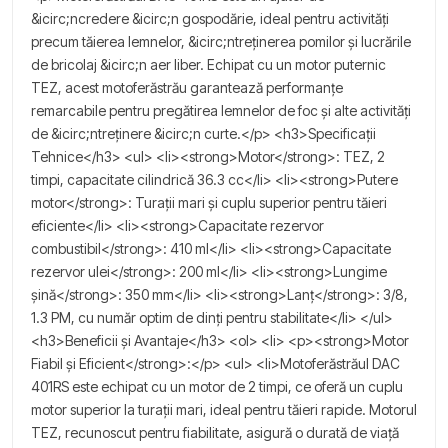
&icirc;ncredere &icirc;n gospodărie, ideal pentru activități
precum tăierea lemnelor, &icirc;ntreținerea pomilor și lucrările
de bricolaj &icirc;n aer liber. Echipat cu un motor puternic
TEZ, acest motoferăstrău garantează performanțe
remarcabile pentru pregătirea lemnelor de foc și alte activități
de &icirc;ntreținere &icirc;n curte.</p> <h3>Specificații
Tehnice</h3> <ul> <li><strong>Motor</strong>: TEZ, 2
timpi, capacitate cilindrică 36.3 cc</li> <li><strong>Putere
motor</strong>: Turații mari și cuplu superior pentru tăieri
eficiente</li> <li><strong>Capacitate rezervor
combustibil</strong>: 410 ml</li> <li><strong>Capacitate
rezervor ulei</strong>: 200 ml</li> <li><strong>Lungime
șină</strong>: 350 mm</li> <li><strong>Lanț</strong>: 3/8,
1.3 PM, cu număr optim de dinți pentru stabilitate</li> </ul>
<h3>Beneficii și Avantaje</h3> <ol> <li> <p><strong>Motor
Fiabil și Eficient</strong>:</p> <ul> <li>Motoferăstrăul DAC
401RS este echipat cu un motor de 2 timpi, ce oferă un cuplu
motor superior la turații mari, ideal pentru tăieri rapide. Motorul
TEZ, recunoscut pentru fiabilitate, asigură o durată de viață