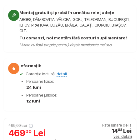
Montaj gratuit și probă în următoarele județe:
ARGEȘ, DÂMBOVIȚA, VÂLCEA, GORJ, TELEORMAN, BUCUREȘTI,
ILFOV, PRAHOVA, BUZĂU, BRĂILA, GALAȚI, GIURGIU, BRAȘOV,
OLT.
Tu comanzi, noi montăm fără costuri suplimentare!
Livrare cu flotă proprie pentru județele menționate mai sus.
Informații:
✓
Garanție inclusă:
detalii
Persoane fizice:
24 luni
Persoane juridice:
12 luni
499,00 Lei
Rate lunare de la
14
Lei
469
Lei
88
00
vezi detalii