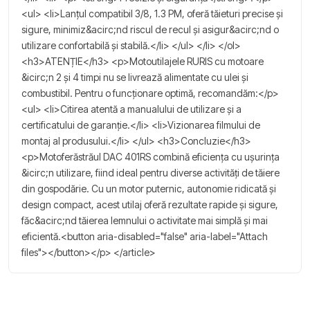
<ul> <li>Lanțul compatibil 3/8, 1.3 PM, oferă tăieturi precise și
sigure, minimiz&acirc;nd riscul de recul și asigur&acirc;nd o
utilizare confortabilă și stabilă.</li> </ul> </li> </ol>
<h3>ATENȚIE</h3> <p>Motoutilajele RURIS cu motoare
&icirc;n 2 și 4 timpi nu se livrează alimentate cu ulei și
combustibil. Pentru o funcționare optimă, recomandăm:</p>
<ul> <li>Citirea atentă a manualului de utilizare și a
certificatului de garanție.</li> <li>Vizionarea filmului de
montaj al produsului.</li> </ul> <h3>Concluzie</h3>
<p>Motoferăstrăul DAC 401RS combină eficiența cu ușurința
&icirc;n utilizare, fiind ideal pentru diverse activități de tăiere
din gospodărie. Cu un motor puternic, autonomie ridicată și
design compact, acest utilaj oferă rezultate rapide și sigure,
făc&acirc;nd tăierea lemnului o activitate mai simplă și mai
eficientă.<button aria-disabled="false" aria-label="Attach
files"></button></p> </article>