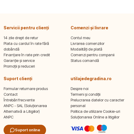
Servicii pentru clienți
Comenzi și livrare
14 zile drept de retur
Contul meu
Plata cu cardul în rate fără
Livrarea comenzilor
dobândă
Modalități de plată
Finanțare în rate prin credit
Comenzi pentru companii
Garanție și service
Status comandă
Promoții și reduceri
Suport clienți
utilajedegradina.ro
Formular returnare produs
Despre noi
Contact
Termeni și condiții
Întrebări frecvente
Prelucrarea datelor cu caracter
ANPC - SAL (Soluționarea
personal
Alternativă a Litigiilor)
Politica de utilizare Cookie-uri
ANPC
Soluționarea Online a litigiilor
Suport online