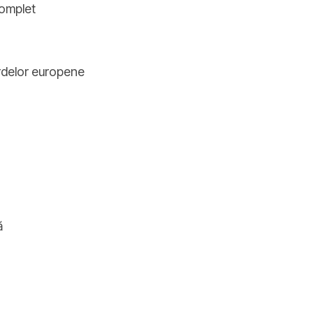
complet
rdelor europene
ă