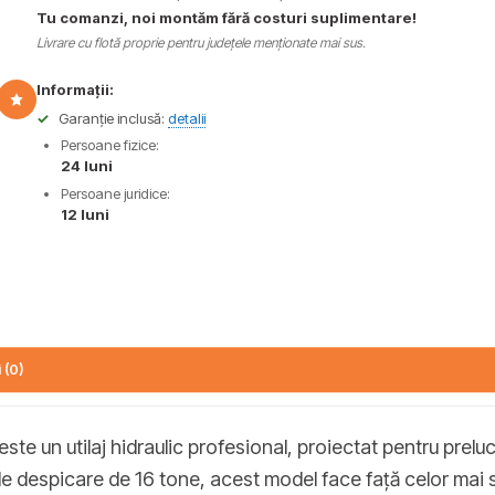
Tu comanzi, noi montăm fără costuri suplimentare!
Livrare cu flotă proprie pentru județele menționate mai sus.
Informații:
✓
Garanție inclusă:
detalii
Persoane fizice:
24 luni
Persoane juridice:
12 luni
 (0)
este un utilaj hidraulic profesional, proiectat pentru prelu
e despicare de 16 tone, acest model face față celor mai sol