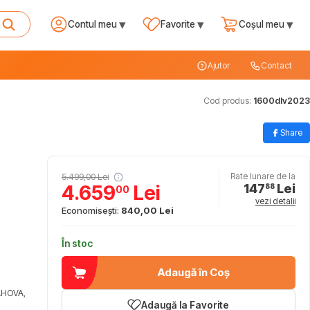
▾
▾
▾
Contul meu
Favorite
Coșul meu
Ajutor
Contact
Cod produs:
1600dlv2023
Share
5.499,00 Lei
Rate lunare de la
147
Lei
4.659
Lei
88
00
vezi detalii
Economisești:
840,00 Lei
În stoc
Adaugă în Coș
AHOVA,
Adaugă la Favorite