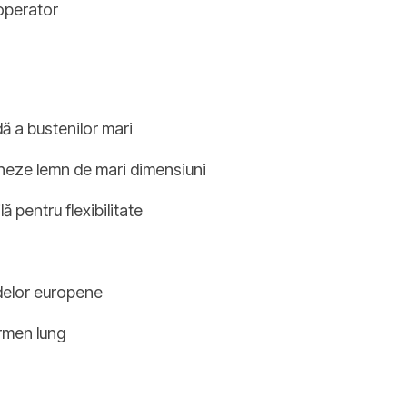
operator
ă a bustenilor mari
oneze lemn de mari dimensiuni
 pentru flexibilitate
delor europene
ermen lung