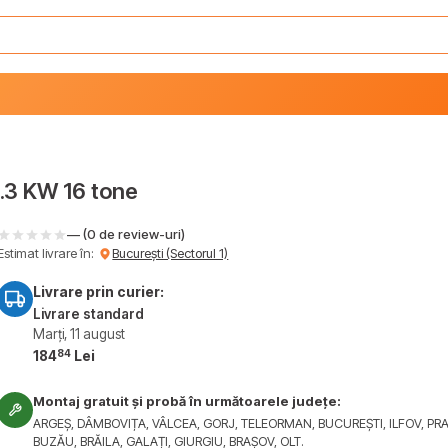
.3 KW 16 tone
— (0 de review-uri)
Estimat livrare în:
București (Sectorul 1)
Livrare prin curier:
Livrare standard
Marți, 11 august
84
184
Lei
Montaj gratuit și probă în următoarele județe:
ARGEȘ, DÂMBOVIȚA, VÂLCEA, GORJ, TELEORMAN, BUCUREȘTI, ILFOV, PR
BUZĂU, BRĂILA, GALAȚI, GIURGIU, BRAȘOV, OLT.