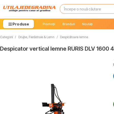
Produse
Promoții
Branduri
Noutăți
Categorii
/
Drujbe, Fierăstraie & Lemn
/
Despicătoare lemne
Despicator vertical lemne RURIS DLV 1600 4