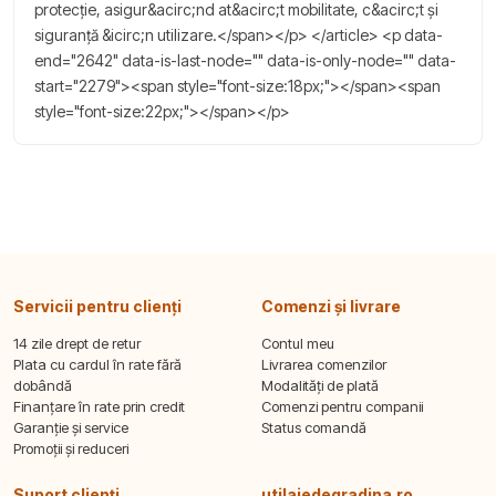
protecție, asigur&acirc;nd at&acirc;t mobilitate, c&acirc;t și
siguranță &icirc;n utilizare.</span></p> </article> <p data-
end="2642" data-is-last-node="" data-is-only-node="" data-
start="2279"><span style="font-size:18px;"></span><span
style="font-size:22px;"></span></p>
Servicii pentru clienți
Comenzi și livrare
14 zile drept de retur
Contul meu
Plata cu cardul în rate fără
Livrarea comenzilor
dobândă
Modalități de plată
Finanțare în rate prin credit
Comenzi pentru companii
Garanție și service
Status comandă
Promoții și reduceri
Suport clienți
utilajedegradina.ro