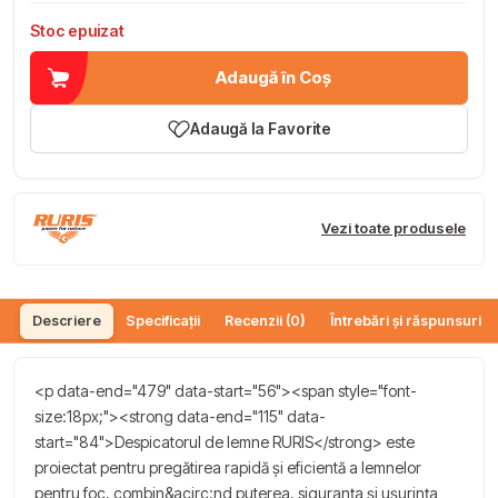
Stoc epuizat
Adaugă în Coș
Adaugă la Favorite
Vezi toate produsele
Descriere
Specificații
Recenzii (0)
Întrebări și răspunsuri (
<p data-end="479" data-start="56"><span style="font-
size:18px;"><strong data-end="115" data-
start="84">Despicatorul de lemne RURIS</strong> este
proiectat pentru pregătirea rapidă și eficientă a lemnelor
pentru foc, combin&acirc;nd puterea, siguranța și ușurința