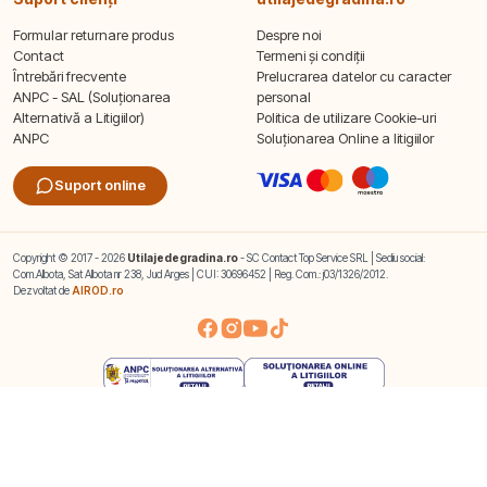
Formular returnare produs
Despre noi
Contact
Termeni și condiții
Întrebări frecvente
Prelucrarea datelor cu caracter
ANPC - SAL (Soluționarea
personal
Alternativă a Litigiilor)
Politica de utilizare Cookie-uri
ANPC
Soluționarea Online a litigiilor
Suport online
Copyright © 2017 - 2026
Utilajedegradina.ro
- SC Contact Top Service SRL | Sediu social:
Com.Albota, Sat Albota nr 238, Jud Arges | CUI: 30696452 | Reg. Com.: j03/1326/2012.
Dezvoltat de
AIROD.ro