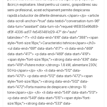
&icirc;n exploatare. Ideal pentru uz casnic, gospodăresc sau
semi-profesional, acest echipament permite despicarea
rapidă a butucilor de diferite dimensiuni.</span></p> <article
data-scroll-anchor="true" data-testid="conversation-turn-96"
data-turn="assistant" data-turn-id="request-WEB:55e96d89-
df3f-4336-ad17-fe5451481d29-47" dir="auto"
tabindex="-1"> <h3 data-end="416" data-start="388"><span
style="font-size:18px;">Caracteristici tehnice</span></h3>
<ul data-end="691" data-start="417"> <li data-end="469"
data-start="417"> <p data-end="469" data-start="419">
<span style="font-size:18px;"><strong data-end="436" data-
start="419">Putere motor:</strong> 1.8 kW, alimentare 230V,
50 Hz</span></p> </li> <li data-end="512" data-
start="470"> <p data-end="512" data-start="472"><span
style="font-size:18px;"><strong data-end="502" data-
start="472">Forta maxima de despicare:</strong> 10
tone</span></p> </li> <li data-end="549" data-start="513">
<p data-end="549" data-start="515"><span style="font-
size:18px;"><strong data-end="533" data-