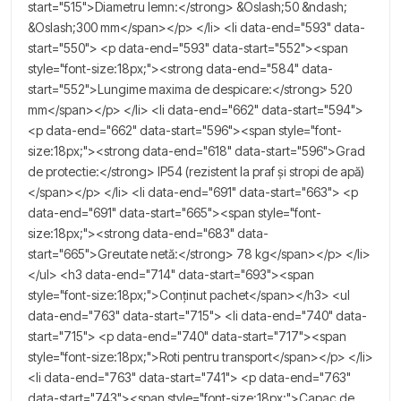
start="515">Diametru lemn:</strong> &Oslash;50 &ndash;
&Oslash;300 mm</span></p> </li> <li data-end="593" data-
start="550"> <p data-end="593" data-start="552"><span
style="font-size:18px;"><strong data-end="584" data-
start="552">Lungime maxima de despicare:</strong> 520
mm</span></p> </li> <li data-end="662" data-start="594">
<p data-end="662" data-start="596"><span style="font-
size:18px;"><strong data-end="618" data-start="596">Grad
de protectie:</strong> IP54 (rezistent la praf și stropi de apă)
</span></p> </li> <li data-end="691" data-start="663"> <p
data-end="691" data-start="665"><span style="font-
size:18px;"><strong data-end="683" data-
start="665">Greutate netă:</strong> 78 kg</span></p> </li>
</ul> <h3 data-end="714" data-start="693"><span
style="font-size:18px;">Conținut pachet</span></h3> <ul
data-end="763" data-start="715"> <li data-end="740" data-
start="715"> <p data-end="740" data-start="717"><span
style="font-size:18px;">Roti pentru transport</span></p> </li>
<li data-end="763" data-start="741"> <p data-end="763"
data-start="743"><span style="font-size:18px;">Capac de