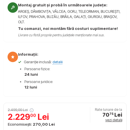
Montaj gratuit și probă în următoarele județe:
ARGEȘ, DÂMBOVIȚA, VÂLCEA, GORJ, TELEORMAN, BUCUREȘTI,
ILFOV, PRAHOVA, BUZĂU, BRĂILA, GALAȚI, GIURGIU, BRAȘOV,
OLT.
Tu comanzi, noi montăm fără costuri suplimentare!
Livrare cu flotă proprie pentru județele menționate mai sus.
Informații:
✓
Garanție inclusă:
detalii
Persoane fizice:
24 luni
Persoane juridice:
12 luni
2.499,00 Lei
Rate lunare de la
70
Lei
2.229
Lei
75
00
vezi detalii
Economisești:
270,00 Lei