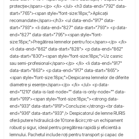
protecție</span></p> </li> </ul> <h3 data-end="792" data-
start="765"><span style="font-size:18px;">Aplicații
recomandate</span></h3> <ul data-end="917" data-
start="793"> <li data-end="827" data-start="793"> <p data-
end="827" data-start="795"><span style="font-
size:18px;">Pregătirea lemnelor pentru foc</span></p> </li>
<li data-end="862" data-start="828"> <p data-end="862"
data-start="830"><span style="font-size:18px;">Uz casnic
sau semi-profesional</span></p> </li> <li data-end="917"
data-start="863"> <p data-end="917" data-start="865">
<span style="font-size:18px;">Despicarea lemnelor de diferite
diametre și esențe</span></p> </li> </ul> <p data-
end="1210" data-is-last-node="" data-is-only-node="" data-
start="919"><span style="font-size:18px;"><strong data-
end="933" data-start="919">Concluzie:</strong><br data-
end="936" data-start="933" /> Despicatorul de lemne RURIS
oferă putere hidraulică de 10 tone &icirc;ntr-un echipament
robust și sigur, ideal pentru pregătirea rapidă și eficientă a
lemnului. Pachetul include roți pentru transport și capac de