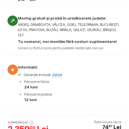
Montaj gratuit și probă în următoarele județe:
ARGEȘ, DÂMBOVIȚA, VÂLCEA, GORJ, TELEORMAN, BUCUREȘTI,
ILFOV, PRAHOVA, BUZĂU, BRĂILA, GALAȚI, GIURGIU, BRAȘOV,
OLT.
Tu comanzi, noi montăm fără costuri suplimentare!
Livrare cu flotă proprie pentru județele menționate mai sus.
Informații:
✓
Garanție inclusă:
detalii
Persoane fizice:
24 luni
Persoane juridice:
12 luni
2.949,00 Lei
Rate lunare de la
74
Lei
87
00