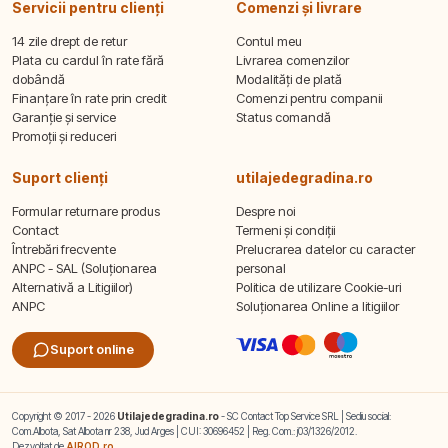
Servicii pentru clienți
Comenzi și livrare
14 zile drept de retur
Contul meu
Plata cu cardul în rate fără
Livrarea comenzilor
dobândă
Modalități de plată
Finanțare în rate prin credit
Comenzi pentru companii
Garanție și service
Status comandă
Promoții și reduceri
Suport clienți
utilajedegradina.ro
Formular returnare produs
Despre noi
Contact
Termeni și condiții
Întrebări frecvente
Prelucrarea datelor cu caracter
ANPC - SAL (Soluționarea
personal
Alternativă a Litigiilor)
Politica de utilizare Cookie-uri
ANPC
Soluționarea Online a litigiilor
Suport online
Copyright © 2017 - 2026
Utilajedegradina.ro
- SC Contact Top Service SRL | Sediu social:
Com.Albota, Sat Albota nr 238, Jud Arges | CUI: 30696452 | Reg. Com.: j03/1326/2012.
Dezvoltat de
AIROD.ro