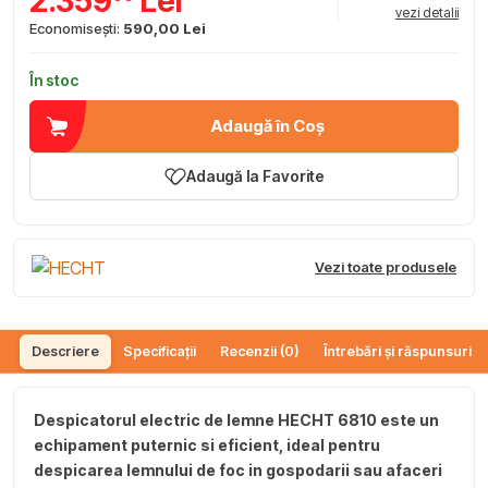
2.359
Lei
vezi detalii
Economisești:
590,00 Lei
În stoc
Adaugă în Coș
Adaugă la Favorite
Vezi toate produsele
Descriere
Specificații
Recenzii (0)
Întrebări și răspunsuri (
Despicatorul electric de lemne HECHT 6810 este un
echipament puternic si eficient, ideal pentru
despicarea lemnului de foc in gospodarii sau afaceri