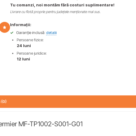
Tu comanzi, noi montăm fără costuri suplimentare!
Livrare cu flotă proprie pentru județele menționate mai sus.
Informații:
✓
Garanție inclusă:
detalii
Persoane fizice:
24 luni
Persoane juridice:
12 luni
 (0)
 Fermier MF-TP1002-S001-G01