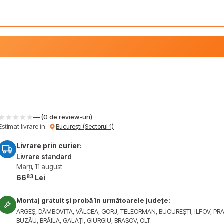
— (0 de review-uri)
Estimat livrare în:
București (Sectorul 1)
Livrare prin curier:
Livrare standard
Marți, 11 august
83
66
Lei
Montaj gratuit și probă în următoarele județe:
ARGEȘ, DÂMBOVIȚA, VÂLCEA, GORJ, TELEORMAN, BUCUREȘTI, ILFOV, PR
BUZĂU, BRĂILA, GALAȚI, GIURGIU, BRAȘOV, OLT.