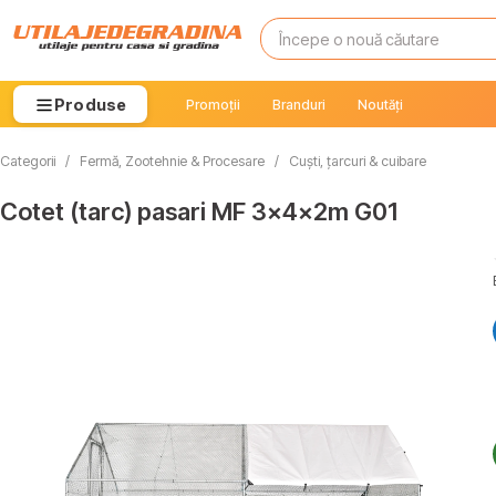
Produse
Promoții
Branduri
Noutăți
Categorii
/
Fermă, Zootehnie & Procesare
/
Cuști, țarcuri & cuibare
Cotet (tarc) pasari MF 3x4x2m G01