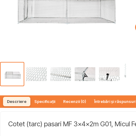
Descriere
Specificații
Recenzii (0)
Întrebări și răspunsuri
Cotet (tarc) pasari MF 3x4x2m G01, Micul