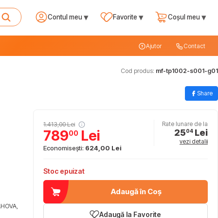
▾
▾
▾
Contul meu
Favorite
Coșul meu
Ajutor
Contact
Cod produs:
mf-tp1002-s001-g01
Share
1.413,00 Lei
Rate lunare de la
25
Lei
789
Lei
04
00
vezi detalii
Economisești:
624,00 Lei
Stoc epuizat
Adaugă în Coș
AHOVA,
Adaugă la Favorite