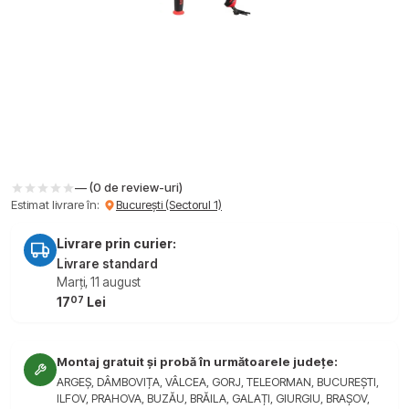
— (0 de review-uri)
Estimat livrare în:
București (Sectorul 1)
Livrare prin curier:
Livrare standard
Marți, 11 august
07
17
Lei
Montaj gratuit și probă în următoarele județe:
ARGEȘ, DÂMBOVIȚA, VÂLCEA, GORJ, TELEORMAN, BUCUREȘTI,
ILFOV, PRAHOVA, BUZĂU, BRĂILA, GALAȚI, GIURGIU, BRAȘOV,