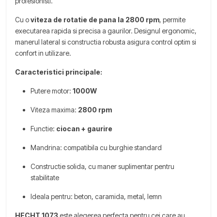
profesionisti.
Cu o
viteza de rotatie de pana la 2800 rpm
, permite
executarea rapida si precisa a gaurilor. Designul ergonomic,
manerul lateral si constructia robusta asigura control optim si
confort in utilizare.
Caracteristici principale:
Putere motor:
1000W
Viteza maxima:
2800 rpm
Functie:
ciocan + gaurire
Mandrina: compatibila cu burghie standard
Constructie solida, cu maner suplimentar pentru
stabilitate
Ideala pentru: beton, caramida, metal, lemn
HECHT 1073
este alegerea perfecta pentru cei care au