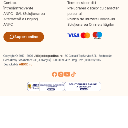
Contact
Termeni și condiții
Întrebări frecvente
Prelucrarea datelor cu caracter
ANPC - SAL (Soluționarea
personal
Alternativă a Litigiilor)
Politica de utilizare Cookie-uri
ANPC
Soluționarea Online a litigiilor
Suport online
Copyright © 2017 - 2026
Utilajedegradina.ro
- SC Contact Top Service SRL | Sediu social:
Com.Albota, Sat Albota nr 238, Jud Arges | CUI: 30696452 | Reg. Com.: j03/1326/2012.
Dezvoltat de
AIROD.ro