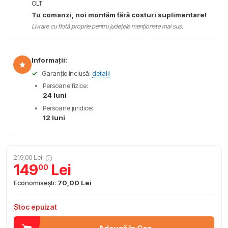
OLT.
Tu comanzi, noi montăm fără costuri suplimentare!
Livrare cu flotă proprie pentru județele menționate mai sus.
Informații:
✓
Garanție inclusă:
detalii
Persoane fizice:
24 luni
Persoane juridice:
12 luni
219,00 Lei
149
Lei
00
Economisești:
70,00 Lei
Stoc epuizat