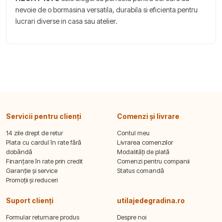
nevoie de o bormasina versatila, durabila si eficienta pentru
lucrari diverse in casa sau atelier.
Servicii pentru clienți
Comenzi și livrare
14 zile drept de retur
Contul meu
Plata cu cardul în rate fără
Livrarea comenzilor
dobândă
Modalități de plată
Finanțare în rate prin credit
Comenzi pentru companii
Garanție și service
Status comandă
Promoții și reduceri
Suport clienți
utilajedegradina.ro
Formular returnare produs
Despre noi