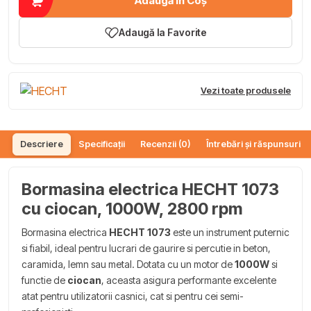
Adaugă în Coș
Adaugă la Favorite
Vezi toate produsele
Descriere
Specificații
Recenzii (0)
Întrebări și răspunsuri (
Bormasina electrica HECHT 1073
cu ciocan, 1000W, 2800 rpm
Bormasina electrica
HECHT 1073
este un instrument puternic
si fiabil, ideal pentru lucrari de gaurire si percutie in beton,
caramida, lemn sau metal. Dotata cu un motor de
1000W
si
functie de
ciocan
, aceasta asigura performante excelente
atat pentru utilizatorii casnici, cat si pentru cei semi-