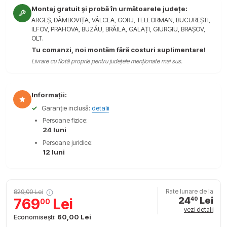
Montaj gratuit și probă în următoarele județe:
ARGEȘ, DÂMBOVIȚA, VÂLCEA, GORJ, TELEORMAN, BUCUREȘTI,
ILFOV, PRAHOVA, BUZĂU, BRĂILA, GALAȚI, GIURGIU, BRAȘOV,
OLT.
Tu comanzi, noi montăm fără costuri suplimentare!
Livrare cu flotă proprie pentru județele menționate mai sus.
Informații:
✓
Garanție inclusă:
detalii
Persoane fizice:
24 luni
Persoane juridice:
12 luni
829,00 Lei
Rate lunare de la
24
Lei
769
Lei
40
00
vezi detalii
Economisești:
60,00 Lei