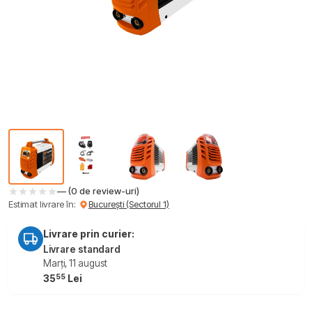
— (0 de review-uri)
Estimat livrare în:
București (Sectorul 1)
Livrare prin curier:
Livrare standard
Marți, 11 august
55
35
Lei