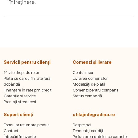
întreținere.
Servicii pentru clienți
Comenzi și livrare
14 zile drept de retur
Contul meu
Plata cu cardul în rate fără
Livrarea comenzilor
dobândă
Modalități de plată
Finanțare în rate prin credit
Comenzi pentru companii
Garanție și service
Status comandă
Promoții și reduceri
Suport clienți
utilajedegradina.ro
Formular returnare produs
Despre noi
Contact
Termeni și condiții
Întrebări frecvente
Prelucrarea datelor cu caracter