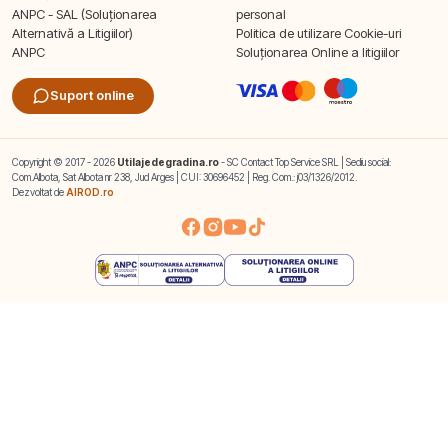
ANPC - SAL (Soluționarea
personal
Alternativă a Litigiilor)
Politica de utilizare Cookie-uri
ANPC
Soluționarea Online a litigiilor
Suport online
Copyright © 2017 - 2026
Utilajedegradina.ro
- SC Contact Top Service SRL | Sediu social:
Com.Albota, Sat Albota nr 238, Jud Arges | CUI: 30696452 | Reg. Com.: j03/1326/2012.
Dezvoltat de
AIROD.ro