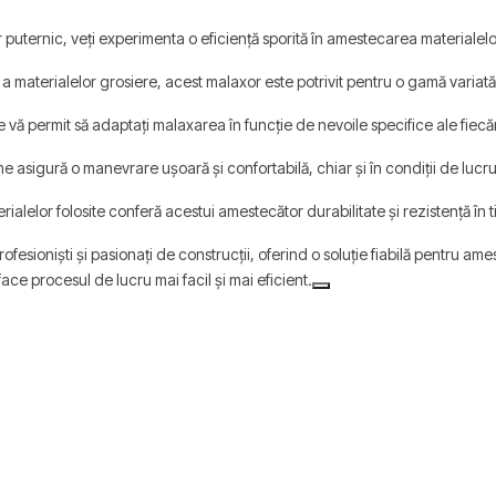
uternic, veți experimenta o eficiență sporită în amestecarea materialelor
a materialelor grosiere, acest malaxor este potrivit pentru o gamă variată
 vă permit să adaptați malaxarea în funcție de nevoile specifice ale fiecăr
 asigură o manevrare ușoară și confortabilă, chiar și în condiții de lucru
rialelor folosite conferă acestui amestecător durabilitate și rezistență în 
esioniști și pasionați de construcții, oferind o soluție fiabilă pentru a
ce procesul de lucru mai facil și mai eficient.