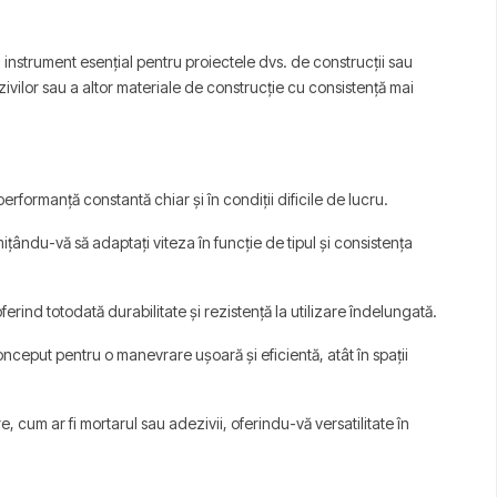
instrument esențial pentru proiectele dvs. de construcții sau
vilor sau a altor materiale de construcție cu consistență mai
formanță constantă chiar și în condiții dificile de lucru.
ându-vă să adaptați viteza în funcție de tipul și consistența
ind totodată durabilitate și rezistență la utilizare îndelungată.
ceput pentru o manevrare ușoară și eficientă, atât în spații
um ar fi mortarul sau adezivii, oferindu-vă versatilitate în