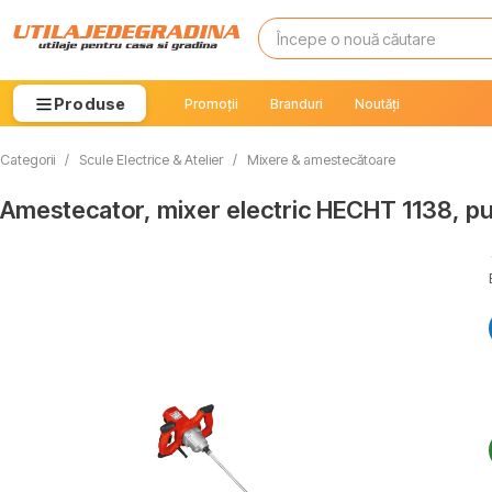
Produse
Promoții
Branduri
Noutăți
Categorii
/
Scule Electrice & Atelier
/
Mixere & amestecătoare
Amestecator, mixer electric HECHT 1138, p