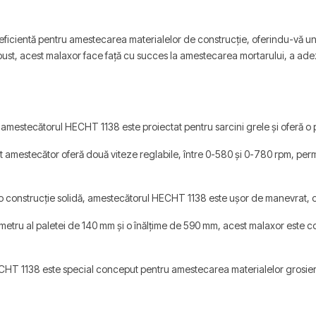
eficientă pentru amestecarea materialelor de construcție, oferindu-vă un 
ust, acest malaxor face față cu succes la amestecarea mortarului, a adezi
mestecătorul HECHT 1138 este proiectat pentru sarcini grele și oferă o per
amestecător oferă două viteze reglabile, între 0-580 și 0-780 rpm, permiț
 construcție solidă, amestecătorul HECHT 1138 este ușor de manevrat, ofer
etru al paletei de 140 mm și o înălțime de 590 mm, acest malaxor este con
HT 1138 este special conceput pentru amestecarea materialelor grosiere, c