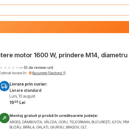
utere motor 1600 W, prindere M14, diametru
— (0 de review-uri)
Estimat livrare în:
București (Sectorul 1)
Livrare prin curier:
Livrare standard
Luni, 10 august
20
19
Lei
Montaj gratuit și probă în următoarele județe:
ARGEȘ, DÂMBOVIȚA, VÂLCEA, GORJ, TELEORMAN, BUCUREȘTI, ILFOV, PR
BUZĂU, BRĂILA, GALAȚI, GIURGIU, BRAȘOV, OLT.