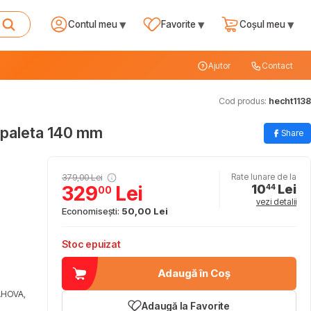
▾
▾
▾
Contul meu
Favorite
Coșul meu
Ajutor
Contact
Cod produs:
hecht1138
 paleta 140 mm
Share
379,00 Lei
Rate lunare de la
10
Lei
329
Lei
44
00
vezi detalii
Economisești:
50,00 Lei
Stoc epuizat
Adaugă în Coș
AHOVA,
Adaugă la Favorite