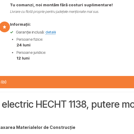
Tu comanzi, noi montăm fără costuri suplimentare!
Livrare cu flotă proprie pentru județele menționate mai sus.
Informații:
✓
Garanție inclusă:
detalii
Persoane fizice:
24 luni
Persoane juridice:
12 luni
 (0)
 electric HECHT 1138, putere mo
laxarea Materialelor de Construcție