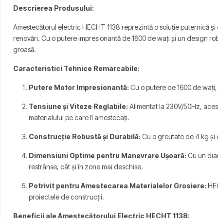
Descrierea Produsului:
Amestecătorul electric HECHT 1138 reprezintă o soluție puternică și 
renovări. Cu o putere impresionantă de 1600 de wați și un design rob
groasă.
Caracteristici Tehnice Remarcabile:
Putere Motor Impresionantă:
Cu o putere de 1600 de wați, a
Tensiune și Viteze Reglabile:
Alimentat la 230V/50Hz, acest 
materialului pe care îl amestecați.
Construcție Robustă și Durabilă:
Cu o greutate de 4 kg și o
Dimensiuni Optime pentru Manevrare Ușoară:
Cu un diam
restrânse, cât și în zone mai deschise.
Potrivit pentru Amestecarea Materialelor Grosiere:
HEC
proiectele de construcții.
Beneficii ale Amestecătorului Electric HECHT 1138: