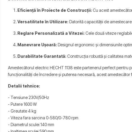
Eficiență în Proiecte de Construcții:
Cu acest amestecător p
Versatilitate în Utilizare:
Datorită capacității de amestecare 
Reglare Personalizată a Vitezei:
Cele două viteze reglabile
Manevrare Ușoară:
Designul ergonomic și dimensiunile optime
Durabilitate Garantată:
Construcția robustă și calitatea mate
Amestecătorul electric HECHT 1138 este partenerul perfect pentru prof
funcționalități de încredere și puterea necesară, acest amestecător fa
Detalii tehnice:
- Tensiune 230V/50Hz
- Putere 1600 W
- Greutate 4 kg
- Viteza fara sarcina 0-580/0-780 rpm
- Diametrul sculei 140 mm
- Inaltimea sculei 590 mm