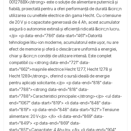
001278BX</strong> este o soluție de alimentare puternică și
fiabilă, proiectată pentru a oferi performanță de durată &icirc;n
utilizarea cu uneltele electrice din gama Hecht. Cu o tensiune
de 20 V și o capacitate generoasă de 4 Ah, acest acumulator
asigură o autonomie extinsă și eficiență ridicată &icirc;n lucru.
</p> <p data-end="786" data-start="461">Datorită
tehnologiei litiu-ion moderne, acumulatorul este ușor, nu are
efect de memorie și oferă o descărcare uniformă a energiei,
chiar și &icirc;n condiții de utilizare intensă. Este complet
compatibil cu <strong data-end="721" data-
start="662">mașinile electrice Hecht 1277, Hecht 1278 și
Hecht 1289</strong>, oferind o sursă ideală de energie
pentru aplicații solicitante.</p> <p data-end="818" data-
start="788"><strong data-end="818" data-
start="788">Caracteristici principale:</strong></p> <ul data-
end="1067" data-start="819"> <li data-end="848" data-
start="819"> <p data-end="848" data-start="821">Tensiune
alimentare: 20 V</p> </li> <li data-end="869" data-
start="849"> <p data-end="869" data-
start="851">Capacitate: 4 Ah</p> </li> <li data-end="904"