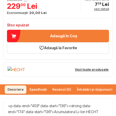
7
Lei
229
Lei
26
00
vezi detalii
Economisești:
20,00 Lei
Stoc epuizat
Adaugă în Coș
Adaugă la Favorite
Vezi toate produsele
Descriere
Specificații
Recenzii (0)
Întrebări și răspunsuri (
<p data-end="459" data-start="136"><strong data-
end="174" data-start="136">Acumulatorul Li-Ion HECHT