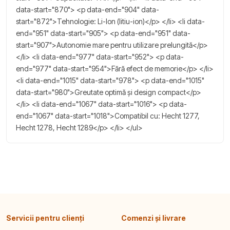
data-start="870"> <p data-end="904" data-
start="872">Tehnologie: Li-Ion (litiu-ion)</p> </li> <li data-
end="951" data-start="905"> <p data-end="951" data-
start="907">Autonomie mare pentru utilizare prelungită</p>
</li> <li data-end="977" data-start="952"> <p data-
end="977" data-start="954">Fără efect de memorie</p> </li>
<li data-end="1015" data-start="978"> <p data-end="1015"
data-start="980">Greutate optimă și design compact</p>
</li> <li data-end="1067" data-start="1016"> <p data-
end="1067" data-start="1018">Compatibil cu: Hecht 1277,
Hecht 1278, Hecht 1289</p> </li> </ul>
Servicii pentru clienți
Comenzi și livrare