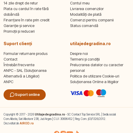
14 zile drept de retur
Contul meu
Plata cu cardul în rate fără
Livrarea comenzilor
dobândă
Modalități de plată
Finanțare în rate prin credit
Comenzi pentru companii
Garanție și service
Status comandă
Promoții și reduceri
Suport clienți
utilajedegradina.ro
Formular returnare produs
Despre noi
Contact
Termeni și condiții
Întrebări frecvente
Prelucrarea datelor cu caracter
ANPC - SAL (Soluționarea
personal
Alternativă a Litigiilor)
Politica de utilizare Cookie-uri
ANPC
Soluționarea Online a litigiilor
Suport online
Copyright © 2017 - 2026
Utilajedegradina.ro
- SC Contact Top Service SRL | Sediu social:
Com.Albota, Sat Albota nr 238, Jud Arges | CUI: 30696452 | Reg. Com.: j03/1326/2012.
Dezvoltat de
AIROD.ro