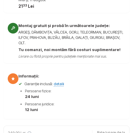
33
21
Lei
Montaj gratuit și probă în următoarele județe:
ARGEȘ, DÂMBOVIȚA, VÂLCEA, GORJ, TELEORMAN, BUCUREȘTI,
ILFOV, PRAHOVA, BUZĂU, BRĂILA, GALAȚI, GIURGIU, BRAȘOV,
OLT.
Tu comanzi, noi montăm fără costuri suplimentare!
Livrare cu flotă proprie pentru județele menționate mai sus.
Informații:
✓
Garanție inclusă:
detalii
Persoane fizice:
24 luni
Persoane juridice:
12 luni
249,00 Lei
Rate lunare de la