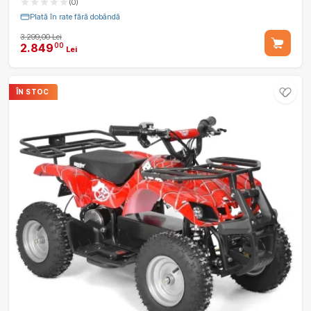
(0)
Plată în rate fără dobândă
3.299,00 Lei
2.849
00
Lei
ÎN STOC