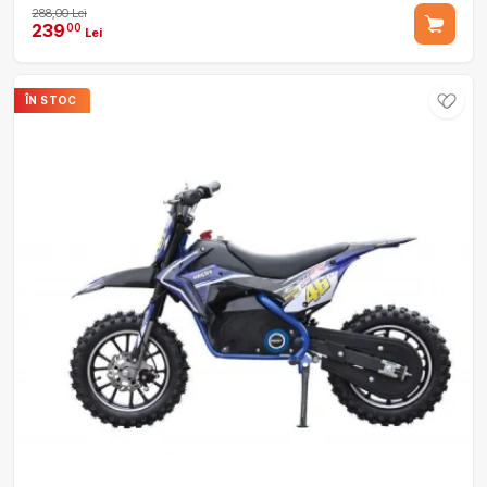
288,00 Lei
239
00
Lei
ÎN STOC