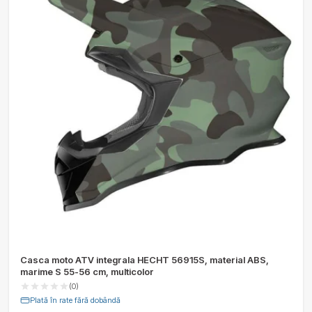
Casca moto ATV integrala HECHT 56915S, material ABS,
marime S 55-56 cm, multicolor
(0)
Plată în rate fără dobândă