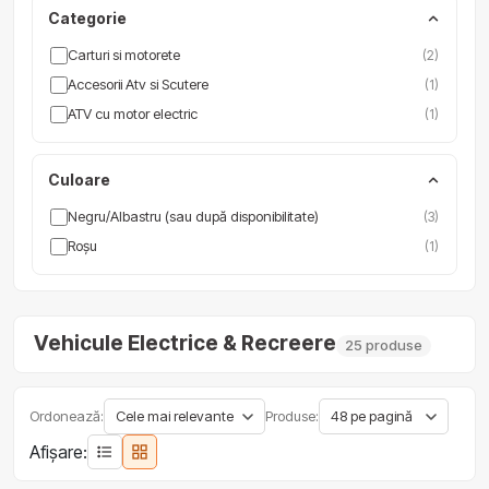
Categorie
Carturi si motorete
(2)
Accesorii Atv si Scutere
(1)
ATV cu motor electric
(1)
Culoare
Negru/Albastru (sau după disponibilitate)
(3)
Roșu
(1)
Vehicule Electrice & Recreere
25 produse
Ordonează:
Produse:
Afișare: