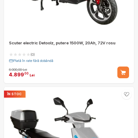
Scuter electric Detoolz, putere 1500W, 20Ah, 72V rosu
(0)
Plată în rate fără dobândă
6.000,00 Lei
4.899
00
Lei
ÎN STOC