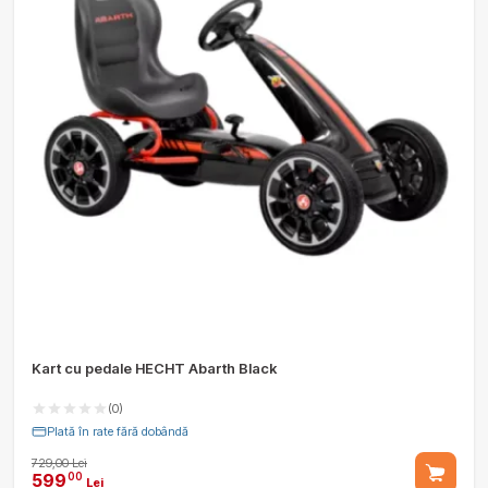
Kart cu pedale HECHT Abarth Black
(0)
Plată în rate fără dobândă
729,00 Lei
599
00
Lei