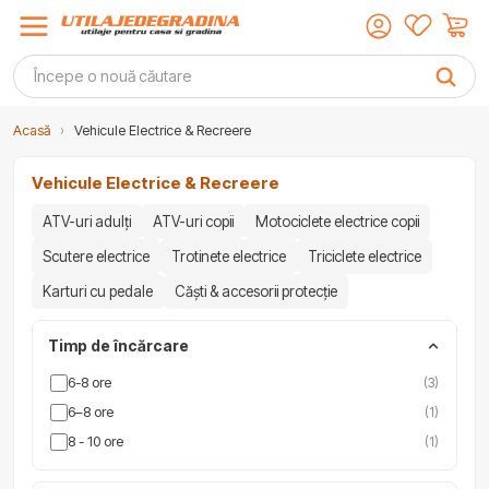
Acasă
›
Vehicule Electrice & Recreere
Vehicule Electrice & Recreere
ATV-uri adulți
ATV-uri copii
Motociclete electrice copii
Scutere electrice
Trotinete electrice
Triciclete electrice
Karturi cu pedale
Căști & accesorii protecție
Timp de încărcare
6-8 ore
(3)
6–8 ore
(1)
8 - 10 ore
(1)