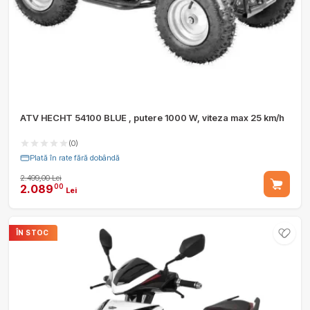
ATV HECHT 54100 BLUE , putere 1000 W, viteza max 25 km/h
(0)
Plată în rate fără dobândă
2.499,00 Lei
2.089
00
Lei
ÎN STOC