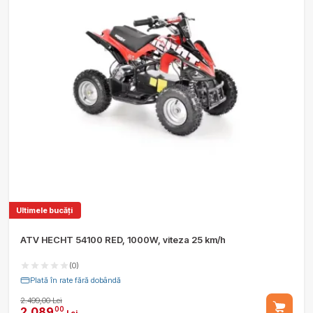
Ultimele bucăți
ATV HECHT 54100 RED, 1000W, viteza 25 km/h
(0)
Plată în rate fără dobândă
2.499,00 Lei
2.089
00
Lei