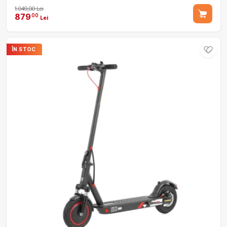
1.049,00 Lei
879
00
Lei
ÎN STOC