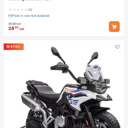
(0)
Plată în rate fără dobândă
39,00 Lei
24
00
Lei
ÎN STOC