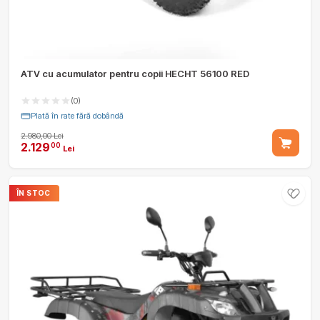
ATV cu acumulator pentru copii HECHT 56100 RED
(0)
Plată în rate fără dobândă
2.980,00 Lei
2.129
00
Lei
ÎN STOC