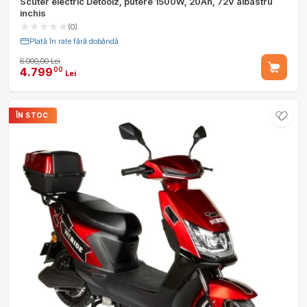
Scuter electric Detoolz, putere 1500W, 20Ah, 72V albastru
inchis
(0)
Plată în rate fără dobândă
6.000,00 Lei
4.799
00
Lei
ÎN STOC