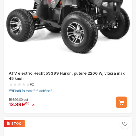
ATV electric Hecht 59399 Huron, putere 2200 W, viteza max
45 km/h
(0)
Plată în rate fără dobândă
15.699,00 Lei
13.399
00
Lei
ÎN STOC