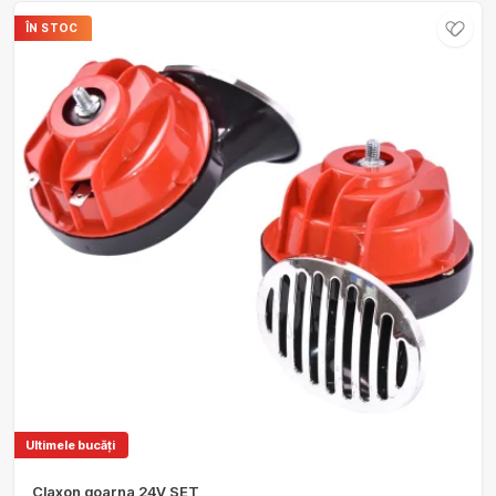
ÎN STOC
Ultimele bucăți
Claxon goarna 24V SET