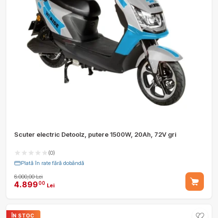
Scuter electric Detoolz, putere 1500W, 20Ah, 72V gri
(0)
Plată în rate fără dobândă
6.000,00 Lei
4.899
00
Lei
ÎN STOC