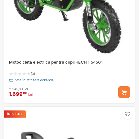
Motocicleta electrica pentru copii HECHT 54501
(0)
Plată în rate fără dobândă
2.249,00 Lei
1.699
00
Lei
ÎN STOC