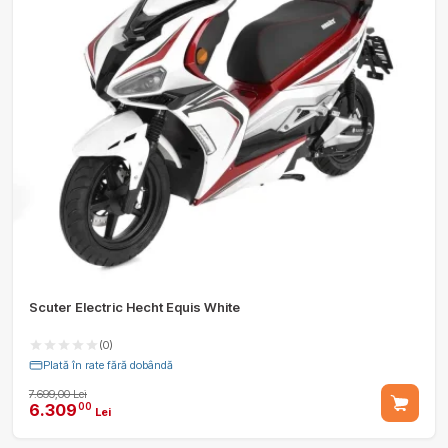
Scuter Electric Hecht Equis White
(0)
Plată în rate fără dobândă
7.699,00 Lei
6.309
00
Lei