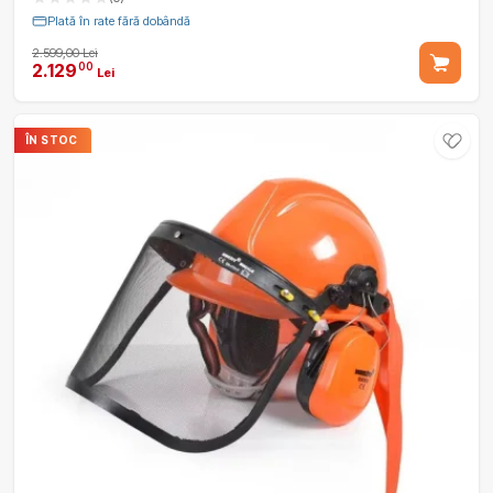
Plată în rate fără dobândă
2.599,00 Lei
2.129
00
Lei
ÎN STOC