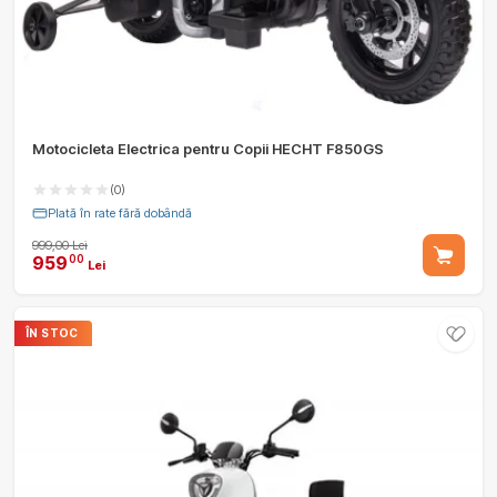
Motocicleta Electrica pentru Copii HECHT F850GS
(0)
Plată în rate fără dobândă
999,00 Lei
959
00
Lei
ÎN STOC