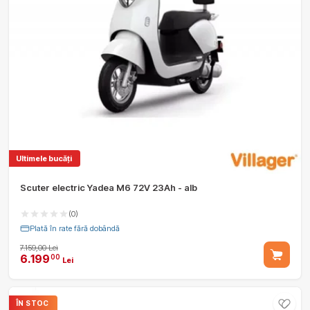
Ultimele bucăți
Scuter electric Yadea M6 72V 23Ah - alb
(0)
Plată în rate fără dobândă
7.159,00 Lei
6.199
00
Lei
ÎN STOC