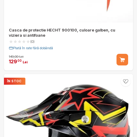
Casca de protectie HECHT 900100, culoare galben, cu
viziera si antifoane
(0)
Plată în rate fără dobândă
149,00 Lei
129
00
Lei
ÎN STOC