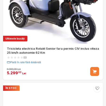
Ultimele bucăți
Tricicleta electrica Rotakt Senior fara permis CIV inclus viteza
25 km/h autonomie 62 Km
(0)
Plată în rate fără dobândă
6.000,00 Lei
5.299
00
Lei
ÎN STOC