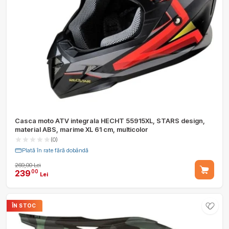
Casca moto ATV integrala HECHT 55915XL, STARS design,
material ABS, marime XL 61 cm, multicolor
(0)
Plată în rate fără dobândă
269,00 Lei
239
00
Lei
ÎN STOC