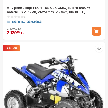
ATV pentru copii HECHT 56100 COMIC, putere 1000 W,
baterie 36 V / 12 Ah, viteza max. 25 km/h, lumini LED,
autonomie 18 km
(0)
Plată în rate fără dobândă
2.599,00 Lei
2.129
00
Lei
ÎN STOC