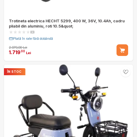
Trotineta electrica HECHT 5299, 400 W, 36V, 10.4Ah, cadru
pliabil din aluminiu, roti 10.5&quot;
(0)
Plată în rate fără dobândă
2.079,00 Lei
1.719
00
Lei
ÎN STOC